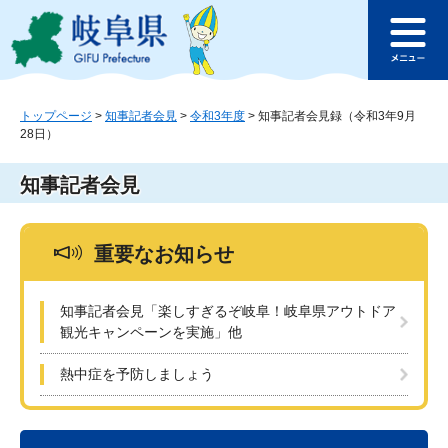
ペ
メ
このページの本文へ
ー
ニ
メ
ジ
ュ
ニ
の
ー
ュ
先
を
ー
頭
飛
トップページ
>
知事記者会見
>
令和3年度
>
知事記者会見録（令和3年9月
28日）
で
ば
す
し
。
て
知事記者会見
本
文
へ
重要なお知らせ
知事記者会見「楽しすぎるぞ岐阜！岐阜県アウトドア
観光キャンペーンを実施」他
熱中症を予防しましょう
本