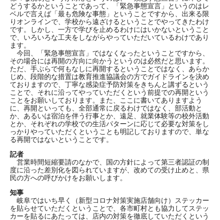
どうするかということであって、「緊急事態宣言」というのはレ
ベルで言えば「最も危険な事態」ということですから、出来る限
りオンラインで、学校から遠ざけるということでやってきたわけ
です。しかし、一方で学びを止めるわけにはいかないということ
で、いろいろな工夫をしながらやっていただいているわけであり
ます。
今回、「緊急事態宣言」ではなくなったということですから、
その場合には再開の方向に向かうというのは必然だと思います。
ただ、手ぶらで何もなしに再開するということではなく、あらか
じめ、段階的な措置は教育推進協議会の方でガイドラインを決め
ておりますので、丁寧な感染症予防対策をきちんと講ずるという
ことで、それに沿ってやっていただくという前提での再開という
ことをお願いしております。また、ここに書いてありますよう
に、再開といっても、全部通常に戻るわけではなく、部活動と
か、あるいは宿泊を伴う行事とか、遠足、就業体験等の校外活動
とか、それぞれの学校での生活パターンに応じて必要な対策をし
っかりやっていただくということも明記しておりますので、単な
る再開ではないということです。
記者
営業時間短縮要請のなかで、国の方針によって第三者認証の制
度に沿った差別化を図られていますが、改めての受け止めと、県
民の方への呼びかけをお願いします。
知事
岐阜ではいち早く（新型コロナ対策実施店舗向け）ステッカー
を貼らせていただくということで、各市町村とも協力してステッ
カーを貼るにあたっては、店内の対策を徹底していただくという