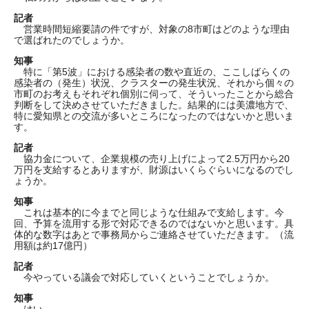
記者
営業時間短縮要請の件ですが、対象の8市町はどのような理由
で選ばれたのでしょうか。
知事
特に「第5波」における感染者の数や直近の、ここしばらくの
感染者の（発生）状況、クラスターの発生状況、それから個々の
市町のお考えもそれぞれ個別に伺って、そういったことから総合
判断をして決めさせていただきました。結果的には美濃地方で、
特に愛知県との交流が多いところになったのではないかと思いま
す。
記者
協力金について、企業規模の売り上げによって2.5万円から20
万円を支給するとありますが、財源はいくらぐらいになるのでし
ょうか。
知事
これは基本的に今までと同じような仕組みで支給します。今
回、予算を流用する形で対応できるのではないかと思います。具
体的な数字はあとで事務局からご連絡させていただきます。（流
用額は約17億円）
記者
今やっている議会で対応していくということでしょうか。
知事