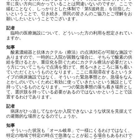
常に良い方向に向かっていることは間違いないのですが、ここで
緩むことなく、しっかりとした体制で「第5波終息」を目指した
いということで、引き続き、県民の皆さんのご協力とご理解をお
願いしたいということでございます。
記者
臨時の医療施設について、どういった方の利用を想定されてい
ますか。
知事
酸素濃縮器と抗体カクテル（療法）の点滴対応が可能な施設で
ありますので、一時的に入院が困難な場合に、そちらで酸素の供
給を受けるとか、重症化を防ぐためにカクテル療法が必要だとい
う方についてこちらで点滴を受けて、然るべきところに落ち着い
ていただくというものとなります。ここに長期滞在するというタ
イプの病床施設ではなく、そういった緊急事態とか、急場をなん
とかしのいでいくために有効に使っていきたいという施設として
持っているものとなります。一つの緊急事態の落ち着き場所とし
て、選択肢を持っている必要があるのではないかということで設
置するわけであります。
記者
病床がひっ迫してなかなか入院できないような状況を見据えて
の避難的な場所となるのでしょうか。
知事
そういった状況も「オール岐阜」で一様にくるわけではなく、
特定の地域で特定の時点で急激なことが起こる場合もあるわけで