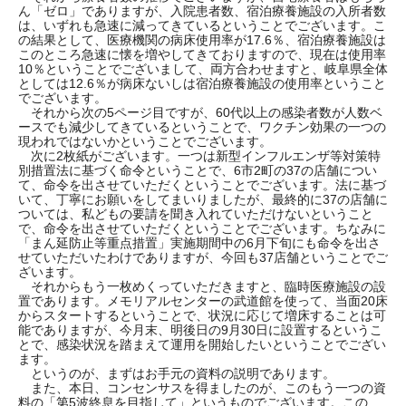
ん「ゼロ」でありますが、入院患者数、宿泊療養施設の入所者数
は、いずれも急速に減ってきているということでございます。こ
の結果として、医療機関の病床使用率が17.6％、宿泊療養施設は
このところ急速に懐を増やしてきておりますので、現在は使用率
10％ということでございまして、両方合わせますと、岐阜県全体
としては12.6％が病床ないしは宿泊療養施設の使用率ということ
でございます。
それから次の5ページ目ですが、60代以上の感染者数が人数ベ
ースでも減少してきているということで、ワクチン効果の一つの
現われではないかということでございます。
次に2枚紙がございます。一つは新型インフルエンザ等対策特
別措置法に基づく命令ということで、6市2町の37の店舗につい
て、命令を出させていただくということでございます。法に基づ
いて、丁寧にお願いをしてまいりましたが、最終的に37の店舗に
ついては、私どもの要請を聞き入れていただけないということ
で、命令を出させていただくということでございます。ちなみに
「まん延防止等重点措置」実施期間中の6月下旬にも命令を出さ
せていただいたわけでありますが、今回も37店舗ということでご
ざいます。
それからもう一枚めくっていただきますと、臨時医療施設の設
置であります。メモリアルセンターの武道館を使って、当面20床
からスタートするということで、状況に応じて増床することは可
能でありますが、今月末、明後日の9月30日に設置するというこ
とで、感染状況を踏まえて運用を開始したいということでござい
ます。
というのが、まずはお手元の資料の説明であります。
また、本日、コンセンサスを得ましたのが、このもう一つの資
料の「第5波終息を目指して」というものでございます。この