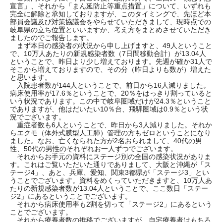
宣言」、それから「まん延防止等重点措置」について、いずれも
完全に解除と承知しておりますが、このタイミングで、先ほど本
部員会議及び対策協議会をやらせていただきまして、現時点での
岐阜県の立ち位置といいますか、考え方をまとめさせていただき
ましたのでご報告します。
まず本日の感染者の状況から申し上げますと、49人ということ
で、10万人あたりの新規感染者数（7日間移動合計）が13.04人
ということで、昨日より少し増えております。先週が確か31人で
そこから増えておりますので、その分（昨日よりも数が）増えた
と思います。
入院患者数が144人ということで、前日から16人減りました。
病床使用率が17.6％ということで、20％をはっきり割っていると
いう状況であります。この中で岐阜圏域だけが24.3％ということ
でありますが、他はだいたい10％台、飛騨圏域は0.9％という状
況でございます。
重症者数も6人ということで、昨日から3人減りました。それか
らエクモ（体外式膜型人工肺）管理の方もゼロということになり
ました。なお、亡くなられた方が2名おられまして、40代の男
性、50代の男性のそれぞれお一人ずつでございます。
それからお手元の資料にステージ別の全国の感染状況がありま
す。これはご覧いただいた通りでありまして、大阪と沖縄が「ス
テージ4」、あと、兵庫、愛知、関東3都県が「ステージ3」とい
うことでございます。資料をめくっていただきますと、10万人あ
たりの新規感染者数が13.04人ということで、ここ数日「ステー
ジ2」にあるということでございます。
それから病床使用率も2割を切って「ステージ2」にあるという
ことでございます。
それから療養者数の推移でございますが、自宅療養者はもちろ