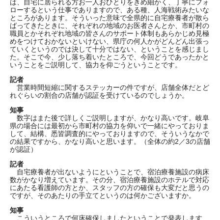
は、自宅に居られる方お一人おひとりをきめ細かく、丁寧にフォ
ローするという仕事でありますので、ある種、人海戦術みたいな
ところがあります。そういった意味で全県的に自宅療養者が散ら
ばってきたときに、それぞれの地域のお医者さんとか、市町村の
職員とかそれぞれ地域の皆さんのサポート体制もあらかじめ見極
めをつけておかないといけない、県庁の何人かがどんどん出張っ
ていくというのでは決して十分ではない、ということを感じまし
た。そこで今、少し落ち着いたところで、今回どうであったかと
いうことをご説明して、協力を仰ごうということです。
記者
営業時間短縮に関するステッカーの件ですが、店舗全体だとど
れぐらいの割合の店舗が認証を受けているのでしょうか。
知事
数字はまた後で詳しくご説明しますが、かなり高いです。岐阜
県の場合には最初から市町村の協力を仰いで一緒にやっておりま
して、結構、悉皆調査的にやっておりますので、そういうなかで
の結果ですから、かなり高いと思います。（全体の約2／3の店舗
が認証）
記者
自宅療養者が出ないようにということで、宿泊療養施設の病床
数がかなり増えています。その分、宿泊療養施設のホテルで対応
にあたる看護師の方とか、スタッフの方の確保も大変だと思うの
ですが、そのあたりの手立てというのは何かございますか。
知事
こういうところで何床確保しましたということで発表します