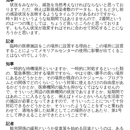
知事
状況をみながら、緩急を当然考えなければならないと思ってお
ります。ただ、例えば新規感染者数のデータも、もともと少し前
の感染状況を反映するようなタイムラグがあるわけですから、
時々刻々というような短期間ではありませんので、2週間という
のは一つの塊としては、ちょうど良いところかと思っておりま
す。もちろん状況が急変すればそれに合わせて対応することにな
ろうかと思います。
記者
臨時の医療施設をこの場所に設置する理由と、この場所に設置
することによってメモリアルセンターの使用に影響が出てくるこ
とはないのでしょうか。
知事
一時的な待機場所といいますか、一時的に対処するといった類
の、緊急事態に対する場所ですから、やはり使い勝手の良い場所
にあるかどうかとか、その場所が既存のスケジュール・プログラ
ムとの関係でどのくらいこういう対策に使えるだけの自由度があ
るかどうかとか、医療機関の協力も仰がなくてはなりませんの
で、そういった周辺の医療機関の状況でありますとか、短期間で
はあれここに入るとなると、例えばトイレとかいろんな生活面で
の施設が必要となってきますので、そういったことについて十分
対応できるかどうかとか、そういったようなことをずっと重ね合
わせて、適地を探した結果としてこの場所がさしあたり、第1号
として押さえることができたということです。
記者
観光関係の緩和というか促進策を始める目途というのは、ある