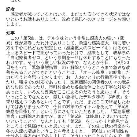
はい。
記者
感染者が減っているとはいえ、まだまだ安心できる状況ではな
いというお話もありました。改めて県民へのメッセージをお願い
します。
知事
この「第5波」は、デルタ株という非常に感染力の強い（変
異）株が席巻したわけでありまして、急速な感染拡大、特に若い
方を中心に私どもが想定した（感染拡大のスピードを）はるかに
上回るスピードで拡がっていったわけで、結果として、岐阜県の
「自宅療養者ゼロ」という原則を一旦は休止することにもなった
わけです。そういう厳しい状況の中で、なんとか今日、（9月30
日をもって「緊急事態措置」の）解除というところまで急速な改
善をみることができたということは、「オール岐阜」の結集した
力だろうと今思っております。お一人おひとりの行動基準であっ
たり、職場での対応であったり、医療機関の関係者の方々の献身
的な対応であったり、市町村含めた各自治体ごとの丁寧な対応で
あったり、いろんな要素がここにあるのだろうと思います。そう
いったことでなんとか、厳しい急増したデルタ株の「第5波」を
乗り越えつつあるということです。ただ、まだここで終息したわ
けではありませんので、今日の対策のタイトルをあえて「第5波
終息を目指して」という形にさせていただきました。「緊急事態
宣言」は解除されますが、まだ「第5波」は終息したわけではな
いということで、なんとしても「第5波」をしっかりと終息する
ところまで見届けたいと思います。また、その先に秋の行楽から
冬の人流の増加ということを考えますと、「第6波」の可能性も
十分あり得るわけでありまして、そういったこともにらんで、非