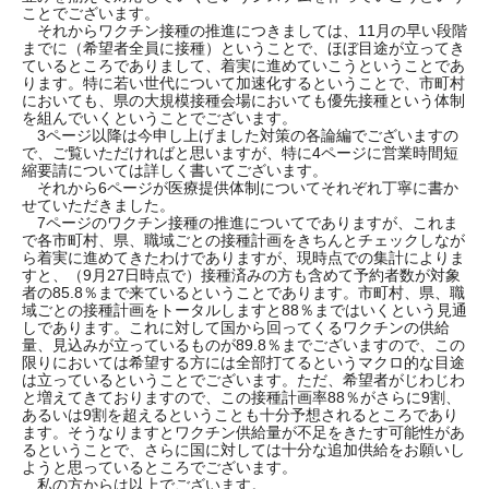
ことでございます。
それからワクチン接種の推進につきましては、11月の早い段階
までに（希望者全員に接種）ということで、ほぼ目途が立ってき
ているところでありまして、着実に進めていこうということであ
ります。特に若い世代について加速化するということで、市町村
においても、県の大規模接種会場においても優先接種という体制
を組んでいくということでございます。
3ページ以降は今申し上げました対策の各論編でございますの
で、ご覧いただければと思いますが、特に4ページに営業時間短
縮要請については詳しく書いてございます。
それから6ページが医療提供体制についてそれぞれ丁寧に書か
せていただきました。
7ページのワクチン接種の推進についてでありますが、これま
で各市町村、県、職域ごとの接種計画をきちんとチェックしなが
ら着実に進めてきたわけでありますが、現時点での集計によりま
すと、（9月27日時点で）接種済みの方も含めて予約者数が対象
者の85.8％まで来ているということであります。市町村、県、職
域ごとの接種計画をトータルしますと88％まではいくという見通
しであります。これに対して国から回ってくるワクチンの供給
量、見込みが立っているものが89.8％までございますので、この
限りにおいては希望する方には全部打てるというマクロ的な目途
は立っているということでございます。ただ、希望者がじわじわ
と増えてきておりますので、この接種計画率88％がさらに9割、
あるいは9割を超えるということも十分予想されるところであり
ます。そうなりますとワクチン供給量が不足をきたす可能性があ
るということで、さらに国に対しては十分な追加供給をお願いし
ようと思っているところでございます。
私の方からは以上でございます。