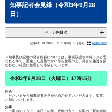
文
知事記者会見録（令和3年9月28
日）
ページ内目次
記事ID：0179098
2021年9月30日更新
秘書広報課
※知事及び記者の発言内容については、事実誤認や単純ミスと思
われる字句、重複した言葉づかい等を整理の上、発言の趣旨を損
なわない程度に整理して作成しています。
令和3年9月28日（火曜日）17時15分
司会
ただいまから知事記者会見を始めさせていただきます。知事、
お願いいたします。
知事
ご案内のように、本日この後、政府の方で、全国の「緊急事態