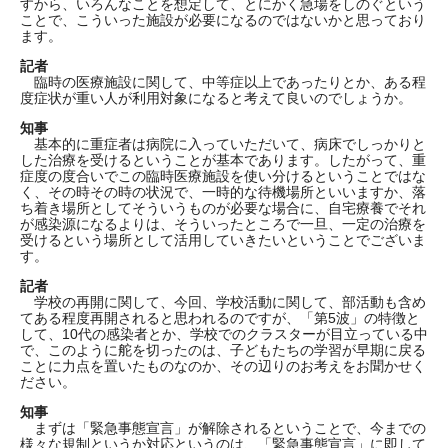
すから、いろんなことを想定して、とにかく急場をしのぐという
ことで、こういった施設が必要になるのではないかと思っており
ます。
記者
臨時の医療施設に関して、中等症以上であったりとか、ある程
度症状が重い人が利用対象になると考えて良いのでしょうか。
知事
基本的に重症者は病院に入っていただいて、病床でしっかりと
した治療を受けるということが基本であります。したがって、重
症度の度合いでこの臨時医療施設を使い分けるということではな
く、その時その時の状況で、一時的な待機場所といいますか、落
ち着き場所としてそういうものが必要な場合に、自宅療養でそれ
が感染源になるよりは、そういったところで一旦、一定の治療を
受けるという場所として活用していきたいということでございま
す。
記者
学校の再開に関して、今回、学校活動に関して、部活動も含め
てある程度再開されると思われるのですが、「第5波」の特徴と
して、10代の感染者とか、学校でのクラスターが目立っている中
で、このように舵を切ったのは、子どもたちの学習が早期に戻る
ことに力点を置いたものなのか、その辺りのお考えをお聞かせく
ださい。
知事
まずは「緊急事態宣言」が解除されるということで、今までの
様々な規制というか対応というのは、「緊急事態宣言」に即して