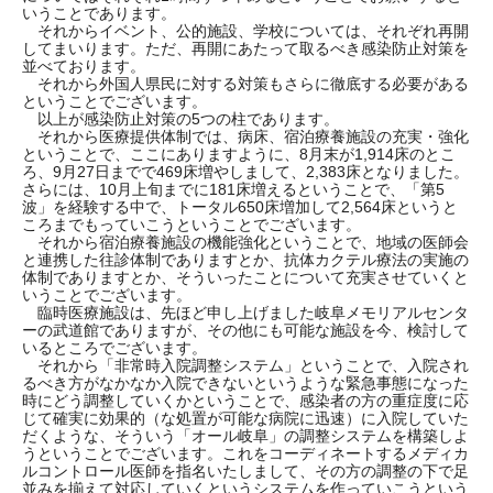
いうことであります。
それからイベント、公的施設、学校については、それぞれ再開
してまいります。ただ、再開にあたって取るべき感染防止対策を
並べております。
それから外国人県民に対する対策もさらに徹底する必要がある
ということでございます。
以上が感染防止対策の5つの柱であります。
それから医療提供体制では、病床、宿泊療養施設の充実・強化
ということで、ここにありますように、8月末が1,914床のとこ
ろ、9月27日までで469床増やしまして、2,383床となりました。
さらには、10月上旬までに181床増えるということで、「第5
波」を経験する中で、トータル650床増加して2,564床というと
ころまでもっていこうということでございます。
それから宿泊療養施設の機能強化ということで、地域の医師会
と連携した往診体制でありますとか、抗体カクテル療法の実施の
体制でありますとか、そういったことについて充実させていくと
いうことでございます。
臨時医療施設は、先ほど申し上げました岐阜メモリアルセンタ
ーの武道館でありますが、その他にも可能な施設を今、検討して
いるところでございます。
それから「非常時入院調整システム」ということで、入院され
るべき方がなかなか入院できないというような緊急事態になった
時にどう調整していくかということで、感染者の方の重症度に応
じて確実に効果的（な処置が可能な病院に迅速）に入院していた
だくような、そういう「オール岐阜」の調整システムを構築しよ
うということでございます。これをコーディネートするメディカ
ルコントロール医師を指名いたしまして、その方の調整の下で足
並みを揃えて対応していくというシステムを作っていこうという