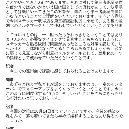
ことでやってきたわけであります。それに対して第三者認証制度
を使おうではないかという国は国としての流れがあって、岐阜県
としては既にやってきたこの対策が、国のいう第三者認証制度に
かなうということでご理解をいただいております。そういう意味
で今回ステッカー取得店を第三者認証制度に乗せて、ある種の差
別化のメルクマークとして使わせていただくということでありま
す。
こういうものは、一旦貼ったらそれっきりということではあり
ませんので、必要なタイミングで見直すこともあるでしょうし、
ステッカーを貼る段階で問題があったところも対策を講じて、し
っかりとした体制になってくるところもあるでしょうから、必要
に応じて見直しながら制度のメルクマールとして、差別化の一つ
の指標として使わせていただくということです。
記者
今までの運用面で課題に感じておられることはありますか。
知事
市町村と絶えず私どもが話をしておりますのは、一定のインタ
ーバルでフォローアップをよくやっていくということです。今回
このように制度化するだけに、そういったことをさらにきっちり
心がけたいと思っております。
記者
今回の対策は10月14日までということですが、今後の感染状
況をみて、落ち着いてきたら早めて緩和することもあり得るので
しょうか。