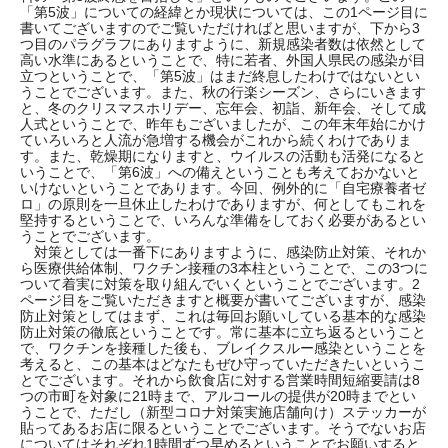
「第5波」についての経緯とか現状については、この1ページ目に
書いてございますのでご覧いただければと思いますが、下から3
つ目のパラグラフにありますように、新規感染者数は依然として
高い水準にあるということで、特に若者、外国人県民の感染が目
立つということで、「第5波」はまだ終息したわけではないとい
うことでございます。また、秋の行楽シーズン、さらにいきます
と、冬のクリスマスホリデー、忘年会、初詣、新年会、そして成
人式ということで、昨年もございましたが、この年末年始にかけ
ていろいろと人流が急増する機会がこれから続くわけでありま
す。また、乾燥期になりますと、ウイルスの活動も活発になると
いうことで、「第6波」への備えということも考えておかないと
いけないということであります。今回、例外的に「自宅療養者ゼ
ロ」の原則を一旦休止したわけでありますが、何としてもこれを
堅持するということで、いろんな準備をしておく必要があるとい
うことでございます。
対策としては一番下にありますように、感染防止対策、それか
ら医療供給体制、ワクチン接種の3本柱ということで、この3つに
ついて着実に対策を取り組んでいくということでございます。2
ページ目をご覧いただきますと概要が書いてございますが、感染
防止対策としてはまず、これは毎回お願いしている基本的な感染
防止対策の徹底ということです。常に基本に立ち返るということ
で、ワクチンを接種した後も、ブレイクスルー感染ということを
考えると、この基本はどなたもぜひ守っていただきたいというこ
とでございます。それから飲食店に対する営業時間短縮要請は8
つの市町を対象に21時まで、アルコールの提供が20時までとい
うことで、ただし（新型コロナ対策実施店舗向け）ステッカーが
貼ってあるお店に限るということでございます。そうでないお店
についてはそれぞれ1時間ずつ早めるということでお願いすると