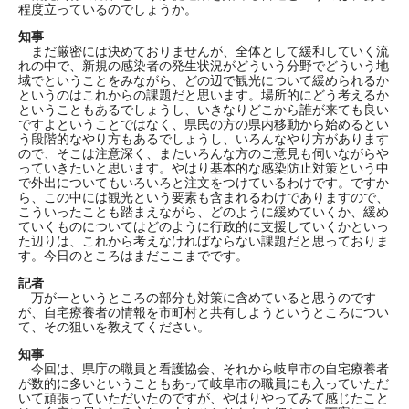
程度立っているのでしょうか。
知事
まだ厳密には決めておりませんが、全体として緩和していく流
れの中で、新規の感染者の発生状況がどういう分野でどういう地
域でということをみながら、どの辺で観光について緩められるか
というのはこれからの課題だと思います。場所的にどう考えるか
ということもあるでしょうし、いきなりどこから誰が来ても良い
ですよということではなく、県民の方の県内移動から始めるとい
う段階的なやり方もあるでしょうし、いろんなやり方があります
ので、そこは注意深く、またいろんな方のご意見も伺いながらや
っていきたいと思います。やはり基本的な感染防止対策という中
で外出についてもいろいろと注文をつけているわけです。ですか
ら、この中には観光という要素も含まれるわけでありますので、
こういったことも踏まえながら、どのように緩めていくか、緩め
ていくものについてはどのように行政的に支援していくかといっ
た辺りは、これから考えなければならない課題だと思っておりま
す。今日のところはまだここまでです。
記者
万が一というところの部分も対策に含めていると思うのです
が、自宅療養者の情報を市町村と共有しようというところについ
て、その狙いを教えてください。
知事
今回は、県庁の職員と看護協会、それから岐阜市の自宅療養者
が数的に多いということもあって岐阜市の職員にも入っていただ
いて頑張っていただいたのですが、やはりやってみて感じたこと