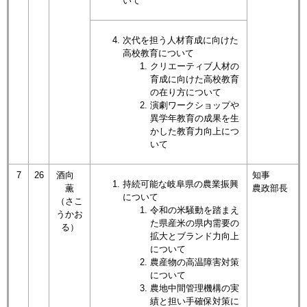
いて
次代を担う人材育成に向けた
高校教育について
クリエーティブ人材の
育成に向けた高校教育
の在り方について
演劇ワークショップや
異学年教育の成果を生
かした教育力向上につ
いて
7
26
酒向
知事
持続可能な岐阜県の農業振興
薫
農政部長
について
​（さこ
令和の米騒動を踏まえ
うかお
た県産米の県内需要の
る）
拡大とブランド力向上
について
農産物の高温障害対策
について
農地中間管理機構の実
績と担い手確保対策に