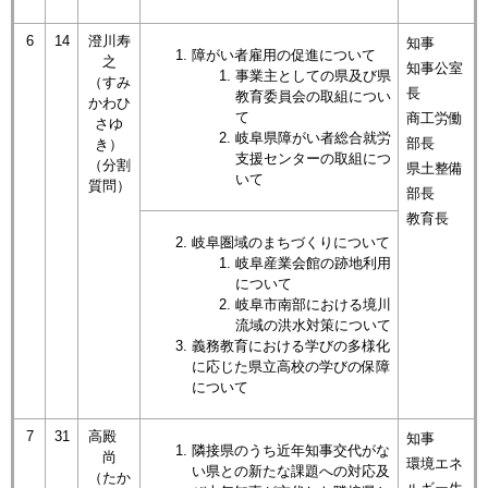
6
14
澄川寿
知事
障がい者雇用の促進について​
之
知事公室
事業主としての県及び県
（すみ
長
教育委員会の取組につい
かわひ
て​
商工労働
さゆ
岐阜県障がい者総合就労
部長
き）
支援センターの取組につ
​​（分割
県土整備
いて​
質問）
部長
教育長
岐阜圏域のまちづくりについて
岐阜産業会館の跡地利用
について
岐阜市南部における境川
流域の洪水対策について
義務教育における学びの多様化
に応じた県立高校の学びの保障
について
7
31
高殿
知事
隣接県のうち近年知事交代がな
尚
環境エネ
い県との新たな課題への対応及
（たか