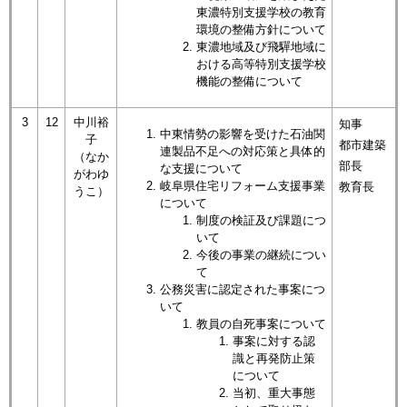
東濃特別支援学校の教育
環境の整備方針について
東濃地域及び飛驒地域に
おける高等特別支援学校
機能の整備について
3
12
中川裕
知事
中東情勢の影響を受けた石油関
子
都市建築
連製品不足への対応策と具体的
（なか
部長
な支援について
がわゆ
岐阜県住宅リフォーム支援事業
教育長
うこ）
について​
制度の検証及び課題につ
いて
今後の事業の継続につい
て
公務災害に認定された事案につ
いて​
教員の自死事案について
事案に対する認
識と再発防止策
について
当初、重大事態