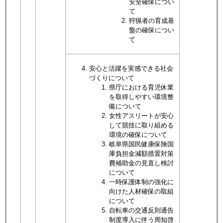
安全確保につい
て
狩猟者の育成基
盤の確保につい
て
安心と活躍を実感できる社会
づくりについて​
県庁における育児休業
を取得しやすい環境整
備について​
女性アスリートが安心
して競技に取り組める
環境の確保について
岐阜県国民健康保険国
庫負担金減額措置対策
費補助金の見直し検討
について
一時保護体制の強化に
向けた人材確保の取組
について​
自転車の交通反則通告
制度導入に伴う周知啓