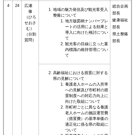
4
24
広瀬
総合企画
​地域の魅力発信及び観光客受入
修
部長
整備について
（ひろ
健康福祉
地方版図柄ナンバープレ
せおさ
ートの活用による効果と
部長
む）
導入に向けた検討につい
県土整備
​​​（分割
て
質問）
部長
観光客の目線に立った案
内標識の維持管理につい
て
高齢福祉における措置に対する
県の見解について
養護老人ホームの入所率
への見解及び市町村の措
置制度への対応力向上に
向けた取組について
市町村ごとに異なる養護
老人ホームの施設運営費
（措置費）の基準単価の
適正化に係る県の取組に
ついて