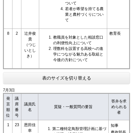
ついて
若者が希望を持てる農
業と農村づくりについ
て
8
2
辻󠄀井俊
教育長
​教職員を対象とした相談窓口
貴
の利便性向上について
（つじ
理数科を設置する高校への進
いとし
学につながる魅力ある取組と
き）
今後の方針について
表のサイズを切り替える
7月3日
発
議
答弁を求
言
席
議員氏
質疑・一般質問の要旨
められる
順
番
名
者
位
号
1
23
恩田佳
知事
​第二種特定鳥獣管理計画に基づ
幸
農政部長