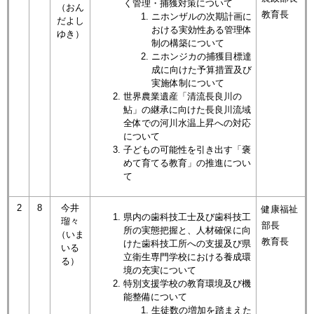
く管理・捕獲対策について
（おん
教育長
ニホンザルの次期計画に
だよし
おける実効性ある管理体
ゆき）
制の構築について
​ニホンジカの捕獲目標達
成に向けた予算措置及び
実施体制について
世界農業遺産「清流長良川の
鮎」の継承に向けた長良川流域
全体での河川水温上昇への対応
について
子どもの可能性を引き出す「褒
めて育てる教育」の推進につい
て
2
8
今井
健康福祉
県内の歯科技工士及び歯科技工
瑠々
部長
所の実態把握と、人材確保に向
（いま
教育長
けた歯科技工所への支援及び県
いる
立衛生専門学校における養成環
る）
境の充実について
特別支援学校の教育環境及び機
能整備について
生徒数の増加を踏まえた