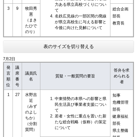
力ある県立高校づくりについ
3
9
牧田秀
総合企画
て
憲
名鉄広見線の一部区間の廃線
部長
（まき
が県立高校生に与える影響と
教育長
たひで
今後に向けた見解について
のり）
表のサイズを切り替える
7月2日
発
議
答弁を求
言
席
議員氏
質疑・一般質問の要旨
められる
順
番
名
者
位
号
1
27
水野吉
知事
​中東情勢の本県への影響と県
近
危機管理
民生活及び事業者支援につい
（みず
部長
て
のよし
若者・女性に重点を置いた新
健康福祉
ちか）
たな総合戦略（仮称）の策定
部長
（分割
について
質問）
県土整備