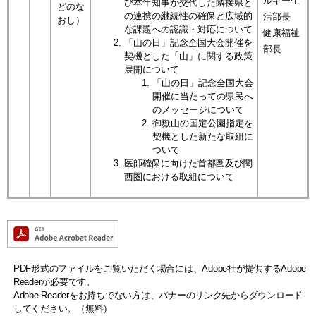
ルギー生
び本年知事が交代した隣接県と
どのな
の連携の継続性の確保と広域的
活部長
おし）
な課題への認識・対応について
健康福祉
「山の日」記念全国大会開催を
部長
契機とした「山」に関する政策
展開について
「山の日」記念全国大会
開催に当たっての県民へ
のメッセージについて
御嶽山の国定公園指定を
契機とした新たな取組に
ついて
医師確保に向けた首都圏及び関
西圏における取組について
PDF形式のファイルをご覧いただく場合には、Adobe社が提供するAdobe
Readerが必要です。
Adobe Readerをお持ちでない方は、バナーのリンク先からダウンロード
してください。（無料）