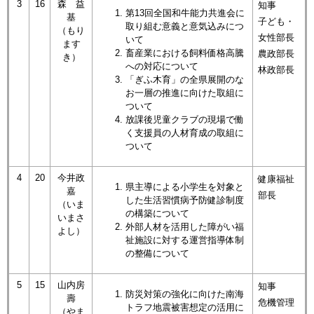
3
16
森 益
知事
第13回全国和牛能力共進会に
基
子ども・
取り組む意義と意気込みにつ
（もり
女性部長
いて
ます
畜産業における飼料価格高騰
農政部長
き）​
への対応について
林政部長
「ぎふ木育」の全県展開のな
お一層の推進に向けた取組に
ついて
放課後児童クラブの現場で働
く支援員の人材育成の取組に
ついて
4
20
今井政
健康福祉
県主導による小学生を対象と
嘉
部長
した生活習慣病予防健診制度
（いま
の構築について
いまさ
外部人材を活用した障がい福
よし）
祉施設に対する運営指導体制
の整備について
5
15
山内房
知事
防災対策の強化に向けた南海
壽
危機管理
トラフ地震被害想定の活用に
（やま