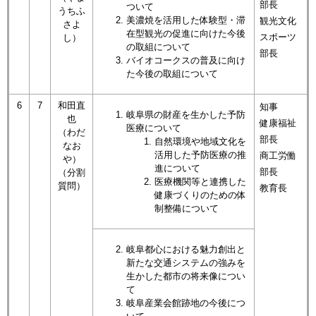
部長
ついて​
うちふ
美濃焼を活用した体験型・滞
観光文化
さよ
在型観光の促進に向けた今後
スポーツ
し）
の取組について
部長
バイオコークスの普及に向け
た今後の取組について
6
7
和田直
知事
岐阜県の財産を生かした予防
也
健康福祉
医療について
（わだ
部長
​自然環境や地域文化を
なお
活用した予防医療の推
商工労働
や）
進について
部長
​（分割
医療機関等と連携した
質問）
教育長
健康づくりのための体
制整備について
岐阜都心における魅力創出と
新たな交通システムの強みを
生かした都市の将来像につい
て
岐阜産業会館跡地の今後につ