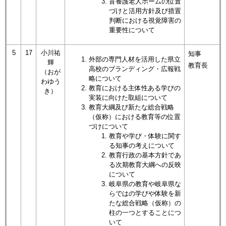
盲養護老人ホームの位置
づけと活用方針及び措置
判断における視覚障害の
重要性について
5
17
小川祐
知事
外部の専門人材を活用した県立
輝
教育長
高校のブランディング・広報戦
（おが
略について​
わゆう
教育における主体性ある学びの
き）
実装に向けた取組について​
教育大綱及び新たな総合戦略
（仮称）における教育等の位置
づけについて​
教育や学び・体験に関す
る知事の考えについて
教育行政の基本方針であ
る次期教育大綱への反映
について
岐阜県の教育や岐阜県な
らではの学びや体験を新
たな総合戦略（仮称）の
柱の一つとすることにつ
いて