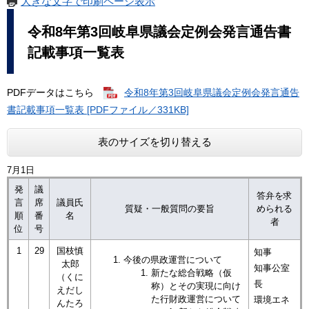
大きな文字で印刷ページ表示
令和8年第3回岐阜県議会定例会発言通告書
記載事項一覧表
PDFデータはこちら
令和8年第3回岐阜県議会定例会発言通告
書記載事項一覧表 [PDFファイル／331KB]
表のサイズを切り替える
7月1日
発
議
答弁を求
言
席
議員氏
質疑・一般質問の要旨
められる
順
番
名
者
位
号
1
29
国枝慎
知事
今後の県政運営について​
太郎
知事公室
新たな総合戦略（仮
（くに
長
称）とその実現に向け
えだし
た行財政運営について
環境エネ
んたろ