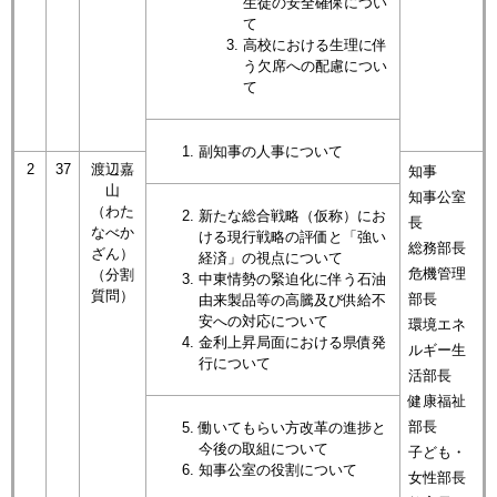
生徒の安全確保につい
て
高校における生理に伴
う欠席への配慮につい
て​
副知事の人事について​
2
37
渡辺嘉
知事
山
知事公室
（わた
新たな総合戦略（仮称）にお
長
なべか
ける現行戦略の評価と「強い
総務部長
ざん）
経済」の視点について
危機管理
（分割
中東情勢の緊迫化に伴う石油
質問）
部長
由来製品等の高騰及び供給不
安への対応について
環境エネ
金利上昇局面における県債発
ルギー生
行について
活部長
健康福祉
部長
​働いてもらい方改革の進捗と
今後の取組について
子ども・
知事公室の役割について
女性部長