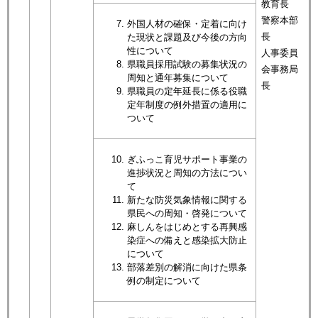
教育長
警察本部
外国人材の確保・定着に向け
長
た現状と課題及び今後の方向
性について
人事委員
県職員採用試験の募集状況の
会事務局
周知と通年募集について
長
県職員の定年延長に係る役職
定年制度の例外措置の適用に
ついて
ぎふっこ育児サポート事業の
進捗状況と周知の方法につい
て
新たな防災気象情報に関する
県民への周知・啓発について
麻しんをはじめとする再興感
染症への備えと感染拡大防止
について
部落差別の解消に向けた県条
例の制定について