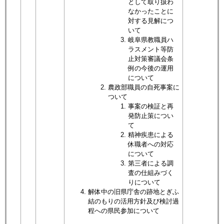
として取り扱わ
なかったことに
対する見解につ
いて
岐阜県教職員ハ
ラスメント等防
止対策審議会条
例の今後の運用
について
農政部職員の自死事案に
ついて
事案の検証と再
発防止策につい
て
精神疾患による
休職者への対応
について
第三者による調
査の仕組みづく
りについて
解体中の旧県庁舎の跡地とぎふ
結のもりの活用方針及び検討過
程への県民参加について