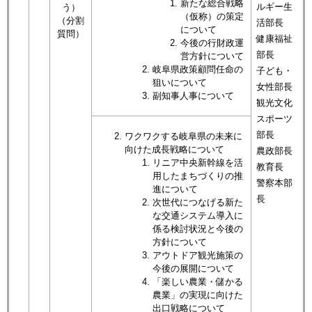
新たな総合戦略
ルギー生
う）
（仮称）の策定
（分割
活部長
について
質問）
健康福祉
今後の行財政運
部長
営方針について
岐阜県政策顧問任命の
子ども・
狙いについて
女性部長
副知事人事について
観光文化
スポーツ
部長
ワクワクする岐阜県の未来に
向けた成長戦略について​
農政部長
リニア中央新幹線を活
教育長
用したまちづくりの推
警察本部
進について
長
次世代につなげる新た
な交通システム導入に
係る検討状況と今後の
方針について​
アウトドア観光施策の
今後の展開について
「楽しい農業・儲かる
農業」の実現に向けた
出口戦略について