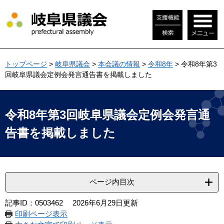
ペ
メ
ー
ニ
ジ
ュ
の
ー
先
を
頭
飛
トップページ
>
岐阜県議会
>
本会議の情報
>
令和8年
>
令和8年第3
で
ば
回岐阜県議会定例会発言通告書を掲載しました
す
し
。
て
本
本
文
文
令和8年第3回岐阜県議会定例会発言通
へ
告書を掲載しました
ページ内目次
記事ID：0503462
2026年6月29日更新
印刷ページ表示