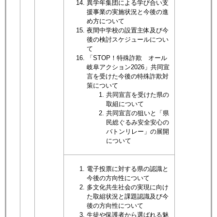
異学年集団による学び合い支
援事業の実施状況と今後の進
め方について
夜間中学校の設置主体及び今
後の検討スケジュールについ
て
「STOP！特殊詐欺 オール
岐阜アクション2026」共同宣
言を受けた今後の特殊詐欺対
策について
共同宣言を受けた県の
取組について
共同宣言の狙いと「県
民総ぐるみ安全安心の
バトンリレー」の展開
について
電子投票に対する県の認識と
今後の方向性について
多文化共生社会の実現に向け
た取組状況と課題認識及び今
後の方向性について
生徒や保護者から選ばれる魅