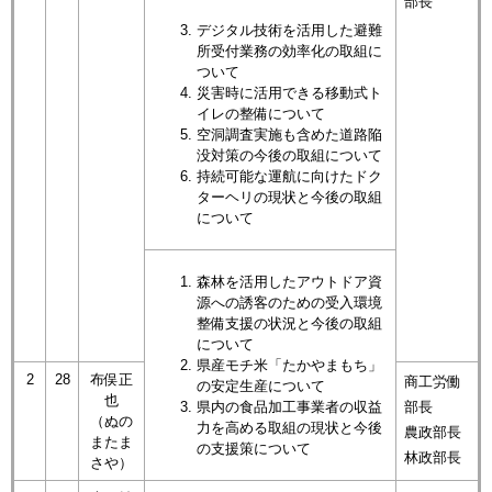
部長
デジタル技術を活用した避難
所受付業務の効率化の取組に
ついて
災害時に活用できる移動式ト
イレの整備について
空洞調査実施も含めた道路陥
没対策の今後の取組について
持続可能な運航に向けたドク
ターヘリの現状と今後の取組
について
森林を活用したアウトドア資
源への誘客のための受入環境
整備支援の状況と今後の取組
について
県産モチ米「たかやまもち」
2
28
布俣正
商工労働
の安定生産について
也
県内の食品加工事業者の収益
部長
（ぬの
力を高める取組の現状と今後
農政部長
またま
の支援策について
林政部長
さや）