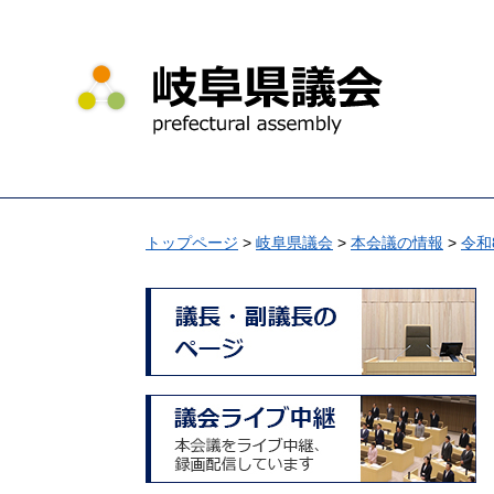
ペ
メ
ー
ニ
ジ
ュ
の
ー
先
を
頭
飛
で
ば
す
し
。
て
トップページ
>
岐阜県議会
>
本会議の情報
>
令和
本
文
へ