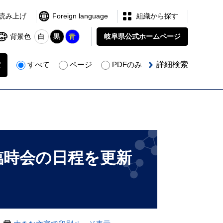
読み上げ
Foreign language
組織から探す
背景色
白
黒
青
岐阜県公式
ホームページ
すべて
ページ
PDFのみ
詳細検索
臨時会の日程を更新