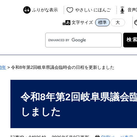
ふりがな表示
やさしい にほんご
音声
文字サイズ
標準
大
G
o
o
g
l
8年
>
令和8年第2回岐阜県議会臨時会の日程を更新しました
e
カ
本
ス
文
令和8年第2回岐阜県議会
タ
ム
しました
検
索