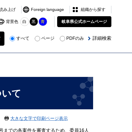
読み上げ
Foreign language
組織から探す
背景色
白
黒
青
岐阜県公式
ホームページ
すべて
ページ
PDFのみ
詳細検索
ついて
大きな文字で印刷ページ表示
6号までの各案件を審査するため、委員16人