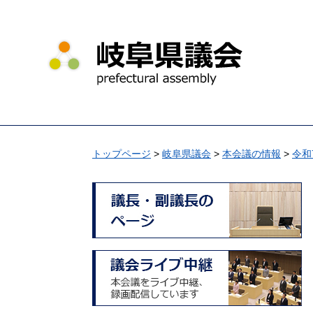
ペ
メ
ー
ニ
ジ
ュ
の
ー
先
を
頭
飛
で
ば
す
し
。
て
トップページ
>
岐阜県議会
>
本会議の情報
>
令和
本
文
へ