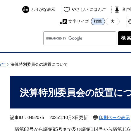
ふりがな表示
やさしい にほんご
音声
文字サイズ
標準
大
G
o
o
g
l
7年
>
決算特別委員会の設置について
e
カ
本
ス
文
決算特別委員会の設置に
タ
ム
検
索
記事ID：0452075
2025年10月3日更新
印刷ページ表示
議第82号から議第95号まで及び議第114号から議第11