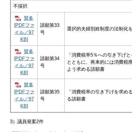
不採択
賛多
[PDFファ
請願第33
選択的夫婦別姓制度の法制化を
イル／97
号
KB]
賛多
「消費税率5％への引き下げと
[PDFファ
請願第34
とともに、将来的には消費税
イル／97
号
よう求める請願書​​
KB]
賛多
[PDFファ
請願第35
「消費税率の引き下げを求め
イル／97
号
る請願書
KB]
3）議員発案2件