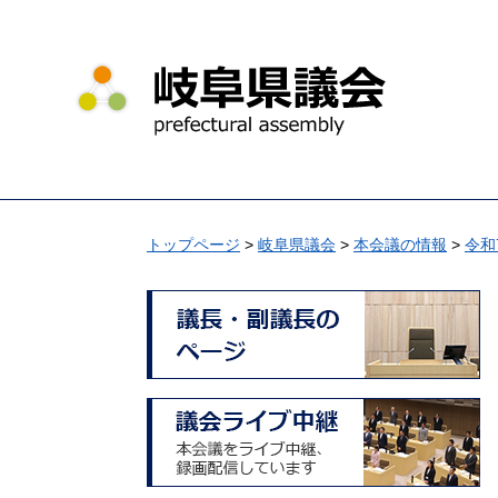
ペ
メ
ー
ニ
ジ
ュ
の
ー
先
を
頭
飛
で
ば
す
し
。
て
トップページ
>
岐阜県議会
>
本会議の情報
>
令和
本
文
へ