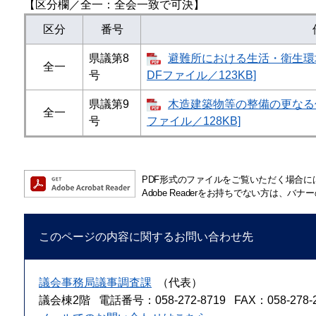
【区分欄／全一：全会一致で可決】
区分
番号
県議第8
​​避難所における生活・衛生
全一
号
DFファイル／123KB]
県議第9
木造建築物等の整備の更なる促
全一
号
ファイル／128KB]
PDF形式のファイルをご覧いただく場合には、A
Adobe Readerをお持ちでない方は
このページの内容に関するお問い合わせ先
議会事務局議事調査課
（代表）
議会棟2階
電話番号：058-272-8719
FAX：058-278-