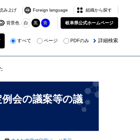
読み上げ
Foreign language
組織から探す
背景色
白
黒
青
岐阜県公式
ホームページ
すべて
ページ
PDFのみ
詳細検索
た
定例会の議案等の議