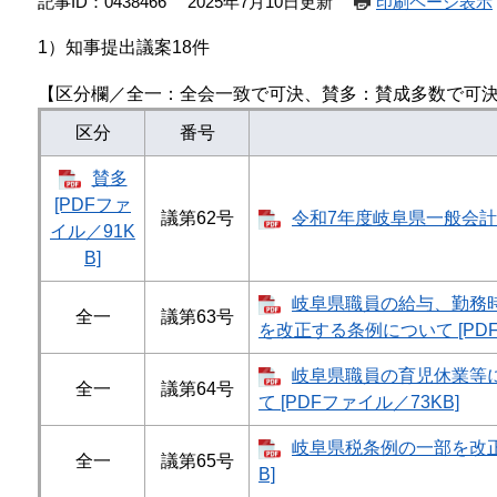
記事ID：0438466
2025年7月10日更新
印刷ページ表示
1）知事提出議案18件
【区分欄／全一：全会一致で可決、賛多：賛成多数で可
区分
番号
賛多
[PDFファ
議第62号
令和7年度岐阜県一般会計補正
イル／91K
B]
岐阜県職員の給与、勤務
全一
議第63号
を改正する条例について [PDF
岐阜県職員の育児休業等
全一
議第64号
て [PDFファイル／73KB]
岐阜県税条例の一部を改正す
全一
議第65号
B]