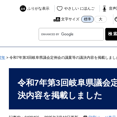
ふりがな表示
やさしい にほんご
音声
文字サイズ
標準
大
G
o
o
g
l
7年
>
令和7年第3回岐阜県議会定例会の議案等の議決内容を掲載しまし
e
カ
本
ス
文
令和7年第3回岐阜県議会
タ
ム
決内容を掲載しました
検
索