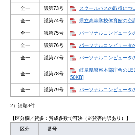
全一
議第73号
スクールバスの取得について​
全一
議第74号
県立高等学校体育館の空調機
全一
議第75号
パーソナルコンピュータの取
全一
議第76号
パーソナルコンピュータの取
全一
議第77号
パーソナルコンピュータの取
岐阜県警察本部庁舎のLE
全一
議第78号
50KB]
全一
議第79号
パーソナルコンピュータの取
2）請願3件
【区分欄／賛多：賛成多数で可決（※賛否内訳あり）】
区分
番号