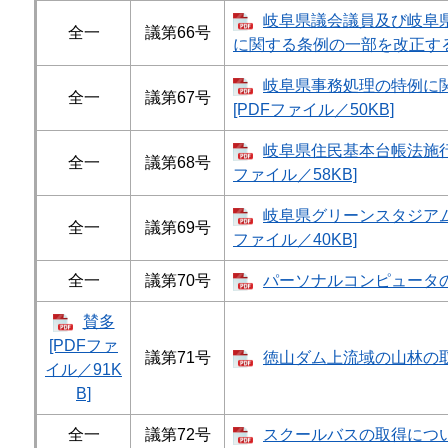
岐阜県議会議員及び岐阜
全一
議第66号
に関する条例の一部を改正する条
岐阜県事務処理の特例に
全一
議第67号
[PDFファイル／50KB]
岐阜県住民基本台帳法施行
全一
議第68号
ファイル／58KB]
岐阜県グリーンスタジアム
全一
議第69号
ファイル／40KB]
全一
議第70号
パーソナルコンピュータの取​
賛多
[PDFファ
議第71号
徳山ダム上流域の山林の取得
イル／91K
B]
全一
議第72号
スクールバスの取得について