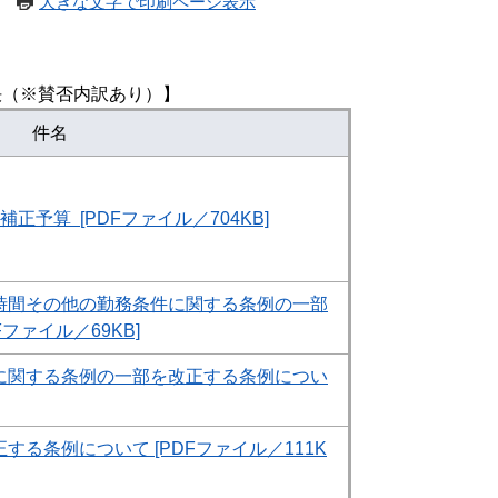
大きな文字で印刷ページ表示
決（※賛否内訳あり）】
件名
予算 ​ [PDFファイル／704KB]
時間その他の勤務条件に関する条例の一部
ファイル／69KB]
に関する条例の一部を改正する条例につい
る条例について [PDFファイル／111K