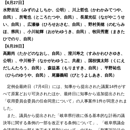
【6月27日】
水野吉近（みずのよしちか、公明）、川上哲也（かわかみてつや、
自民）、所竜也（ところたつや、自民）、長屋光征（ながやこうせ
い、自民）、広瀬修（ひろせおさむ、自民）、野村美穂（のむらみ
ほ、県民）、小川祐輝（おがわゆうき、自民）、牧田秀憲（まきた
ひでのり、自民）​
【6月28日】
高殿尚（たかどのなおし、自民）、澄川寿之（すみかわひさゆき、
公明）、中川裕子（なかがわゆうこ、共産）、国枝慎太郎（くにえ
だしんたろう、自民）、森益基（もりますき、自民）、平野祐也
（ひらのゆうや、自民）、尾藤義昭（びとうよしあき、自民）​
定例会最終日（7月4日）には、知事から提出された議案14件がす
べて原案どおり可決されたほか、最終日に知事から追加提出された
「収用委員会委員の任命同意について」の人事案件1件が同意されま
した。
また、議員から提出された「岐阜県行政に係る基本的な計画の議
決等に関する条例の一部を改正する条例について」、「岐阜県議会