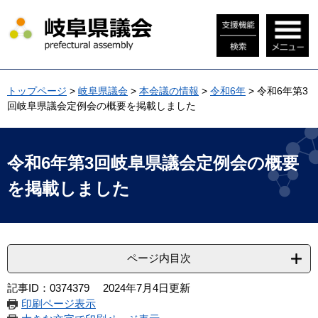
ペ
メ
ー
ニ
ジ
ュ
の
ー
先
を
頭
飛
トップページ
>
岐阜県議会
>
本会議の情報
>
令和6年
>
令和6年第3
で
ば
回岐阜県議会定例会の概要を掲載しました
す
し
。
て
本
本
文
文
令和6年第3回岐阜県議会定例会の概要
へ
を掲載しました
ページ内目次
記事ID：0374379
2024年7月4日更新
印刷ページ表示