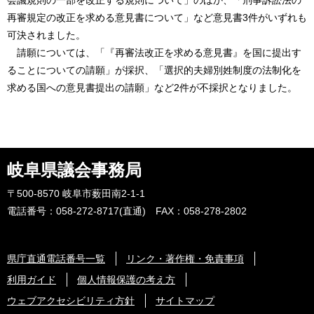
会議規則の一部を改正する規則について」のほか、「刑事訴訟法の
再審規定の改正を求める意見書について」など意見書3件がいずれも
可決されました。
請願については、「『再審法改正を求める意見書』を国に提出す
ることについての請願」が採択、「選択的夫婦別姓制度の法制化を
求める国への意見書提出の請願」など2件が不採択となりました。
岐阜県議会事務局
〒500-8570 岐阜市薮田南2-1-1
電話番号：058-272-8717(直通) FAX：058-278-2802
県庁直通電話番号一覧
リンク・著作権・免責事項
利用ガイド
個人情報保護の考え方
ウェブアクセシビリティ方針
サイトマップ