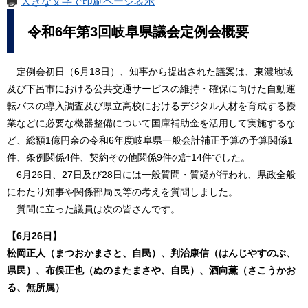
大きな文字で印刷ページ表示
令和6年第3回岐阜県議会定例会概要
定例会初日（6月18日）、知事から提出された議案は、東濃地域
及び下呂市における公共交通サービスの維持・確保に向けた自動運
転バスの導入調査及び県立高校におけるデジタル人材を育成する授
業などに必要な機器整備について国庫補助金を活用して実施するな
ど、総額1億円余の令和6年度岐阜県一般会計補正予算の予算関係1
件、条例関係4件、契約その他関係9件の計14件でした。
6月26日、27日及び28日には一般質問・質疑が行われ、県政全般
にわたり知事や関係部局長等の考えを質問しました。
質問に立った議員は次の皆さんです。
【6月26日】
松岡正人（まつおかまさと、自民）、判治康信（はんじやすのぶ、
県民）、布俣正也（ぬのまたまさや、自民）、酒向薫（さこうかお
る、無所属）​