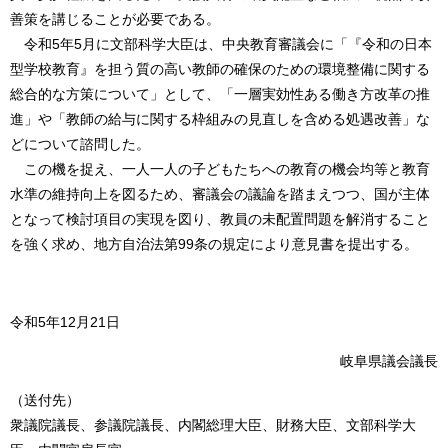
善策を講じることが必要である。
令和5年5月に文部科学大臣は、中央教育審議会に「『令和の日本
型学校教育』を担う質の高い教師の確保のための環境整備に関する
総合的な方策について」として、「一層実効性ある働き方改革の推
進」や「教師の給与に関する枠組みの見直しを含める処遇改善」な
どについて諮問した。
この機を捉え、一人一人の子どもたちへの教育の機会均等と教育
水準の維持向上を図るため、審議会の議論を踏まえつつ、国が主体
となって検討項目の実現を図り、教員の未配置問題を解消すること
を強く求め、地方自治法第99条の規定により意見書を提出する。
令和5年12月21日
岐阜県議会議長
（送付先）
衆議院議長、参議院議長、内閣総理大臣、財務大臣、文部科学大