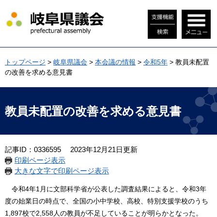
ペ
メ
ー
ニ
ジ
ュ
の
ー
先
を
頭
飛
トップページ
>
岐阜県議会
>
本会議の情報
>
令和5年
>
教員未配置
で
ば
の改善を求める意見書
す
し
。
て
本
本
文
文
教員未配置の改善を求める意見書
へ
記事ID：0336595
2023年12月21日更新
印刷ページ表示
大きな文字で印刷ページ表示
令和4年1月に文部科学省が公表した調査結果によると、令和3年
度の始業日の時点で、全国の小中学校、高校、特別支援学校のうち
1,897校で2,558人の教員が不足していることが明らかとなった。