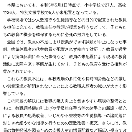
本県においても、令和5年5月1日時点で、小中学校で27人、高校
で26人、特別支援学校で5人が未配置となっている。
学校現場では少人数指導や生徒指導などの目的で配置された教員
を担任に充てる、教務主任や教頭が授業を行うなどして、子どもた
ちの教育の機会を確保するために必死の努力をしている。
全国では、教員の不足により授業ができず試験が中止になった事
例、病気休職者の代替教員が配置されず校内で対応した教員が過労
により病気休職に至った事例など、教員の未配置により現場の教育
活動に支障を来す事態が生じており、子どもの教育を受ける権利が
脅かされている。
これらの教員不足は、学校現場の多忙化や長時間労働などの厳し
い労働環境が解消されないことによる教職志願者の減少が大きく影
響している。
この問題の解決には教職の魅力向上と働きやすい環境の整備とと
もに、教職調整額の引上げや学級担任手当等の諸手当の新設・拡充
による教員の処遇改善、いじめや不登校等の生徒指導上の諸問題に
対しきめ細やかな指導を行うための定数改善・拡充、さらには、教
員の負担軽減を図るための支援人材の増員配置など幅広い視点で改