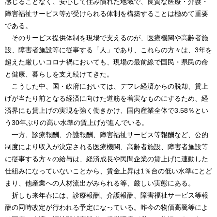
感じることなく、安心して住み慣れた地域で、良質な医療・介護・
障害福祉サービス等が受けられる体制を構築することは極めて重要
である。
そのサービス提供体制を現場で支えるのが、医療機関や高齢者施
設、障害者施設等に従事する「人」であり、これらの方々は、3年を
超えた厳しいコロナ禍においても、現場の最前線で国民・県民の命
と健康、暮らしを支え続けてきた。
こうした中、国・政府においては、デフレ経済からの脱却、賃上
げが当たり前となる経済に向けた道筋を着実なものにするため、経
済界にも賃上げの実現を強く働きかけ、国内産業全体で3.58％とい
う30年ぶりの高い水準の賃上げが進んでいる。
一方、診療報酬、介護報酬、障害福祉サービス等報酬など、公的
制度により収入が決定される医療機関、高齢者施設、障害者施設等
に従事する方々の給与は、経済成長や民間企業の賃上げに連動した
仕組みになっていないことから、賃金上昇は1％台の低い水準にとど
まり、他産業への人材流出がみられる等、厳しい実態にある。
折しも来年春には、診療報酬、介護報酬、障害福祉サービス等報
酬の同時改定が行われる予定になっている。昨今の物価高騰等によ