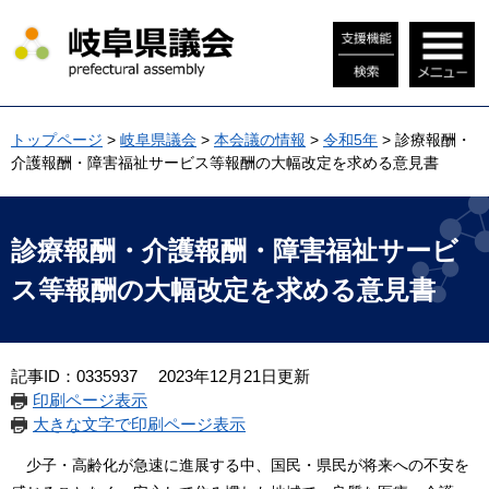
ペ
メ
ー
ニ
ジ
ュ
の
ー
先
を
頭
飛
トップページ
>
岐阜県議会
>
本会議の情報
>
令和5年
>
診療報酬・
で
ば
介護報酬・障害福祉サービス等報酬の大幅改定を求める意見書
す
し
。
て
本
本
文
文
診療報酬・介護報酬・障害福祉サービ
へ
ス等報酬の大幅改定を求める意見書
記事ID：0335937
2023年12月21日更新
印刷ページ表示
大きな文字で印刷ページ表示
少子・高齢化が急速に進展する中、国民・県民が将来への不安を