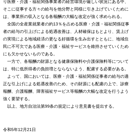
り医療・介護・福祉関係事業者の経営環境が厳しい状況にある中、
そこに従事する方々の給与を他分野と同様に引き上げていくために
は、事業所の収入となる各報酬の大幅な改定が強く求められる。
全国の全産業就業者の約13％を占める医療・介護・福祉関係従事
者の給与の引上げによる処遇改善は、人材確保はもとより、賃上げ
の実現による地域経済の更なる好循環を生み出すとともに、地域住
民に不可欠である医療・介護・福祉サービスを維持させていくため
にも欠かせないものである。
一方で、各報酬の財源となる健康保険料や介護保険料等について
は、特に低所得者の負担増とならないよう、配慮する必要がある。
よって、国においては、医療・介護・福祉関係従事者の給与の適
正な引上げによる処遇改善のため、その財源にも配慮の上で、診療
報酬、介護報酬、障害福祉サービス等報酬の大幅な改定を行うよう
強く要望する。
以上、地方自治法第99条の規定により意見書を提出する。
令和5年12月21日