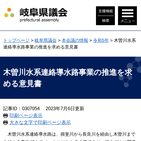
ペ
メ
ー
ニ
ジ
ュ
の
ー
先
を
頭
飛
トップページ
>
岐阜県議会
>
本会議の情報
>
令和5年
>
木曽川水系
で
ば
連絡導水路事業の推進を求める意見書
す
し
。
て
本
本
文
文
木曽川水系連絡導水路事業の推進を求
へ
める意見書
記事ID：0307054
2023年7月6日更新
印刷ページ表示
大きな文字で印刷ページ表示
木曽川水系連絡導水路は、揖斐川から長良川を経由し木曽川まで