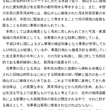
を結ぶ全長約43キロメートルにわたる水路であり、徳山ダムに開発
された愛知県及び名古屋市の都市用水を導水すること、また、木曽
川水系の異常渇水時には、徳山ダムに確保された渇水対策容量の水
を長良川、木曽川に緊急水として導水することで河川環境の改善を
図ることを目的に事業が進められている。
本県としては過去幾度となく渇水に苦しめられてきた可茂・東濃
地域の渇水対策としても、当事業の大きな効果に期待している。
平成21年に国によるダム事業の検証対象となり事業が停滞してか
ら13年以上が経過している中、事業計画から撤退方針を表明してい
た名古屋市長が今年に入り、その方針を転換し、国に対して当初目
的である量的確保に加え、新用途の提案を行った。
当事業の元となる水は、長年住み慣れた故郷から移転を余儀なく
された旧徳山村民をはじめとする関係者の深い理解と協力があって
徳山ダムに確保された水である。これまで当事業に参画してきた各
自治体は、この貴重な水を、異常渇水などから住民の生命、あるい
は生活を守る上で必要なものであると考えており、近年の地球温暖
化による影響から大規模渇水の発生が懸念される中で、それに対す
る備えとして、当事業は着実に推進されなければならない。