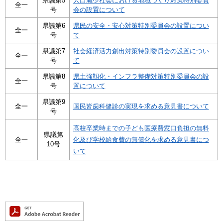
県議第5
人口減少社会における地域づくり対策特別委員
全一
号
会の設置について
県議第6
県民の安全・安心対策特別委員会の設置につい
全一
号
て
県議第7
社会経済活力創出対策特別委員会の設置につい
全一
号
て
県議第8
県土強靱化・インフラ整備対策特別委員会の設
全一
号
置について
県議第9
全一
国民皆歯科健診の実現を求める意見書について
号
高校卒業時までの子ども医療費窓口負担の無料
県議第
全一
化及び学校給食費の無償化を求める意見書につ
10号
いて