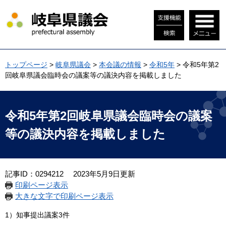
ペ
メ
ー
ニ
ジ
ュ
の
ー
先
を
頭
飛
トップページ
>
岐阜県議会
>
本会議の情報
>
令和5年
>
令和5年第2
で
ば
回岐阜県議会臨時会の議案等の議決内容を掲載しました
す
し
。
て
本
本
文
文
令和5年第2回岐阜県議会臨時会の議案
へ
等の議決内容を掲載しました
記事ID：0294212
2023年5月9日更新
印刷ページ表示
大きな文字で印刷ページ表示
1）知事提出議案3件