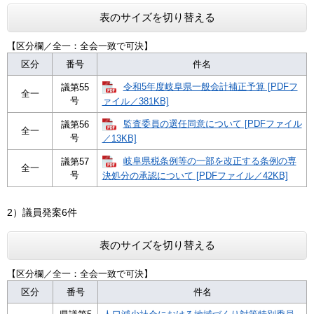
表のサイズを切り替える
【区分欄／全一：全会一致で可決】
区分
番号
件名
令和5年度岐阜県一般会計補正予算 [PDFフ
議第55
全一
号
ァイル／381KB]
監査委員の選任同意について [PDFファイル
議第56
全一
号
／13KB]
岐阜県税条例等の一部を改正する条例の専
議第57
全一
号
決処分の承認について [PDFファイル／42KB]
2）議員発案6件
表のサイズを切り替える
【区分欄／全一：全会一致で可決】
区分
番号
件名