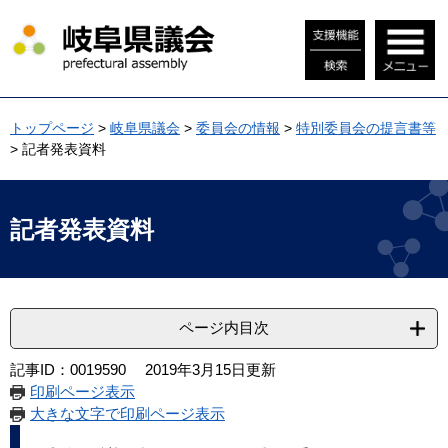
ペ
メ
ー
ニ
ジ
ュ
の
ー
先
を
頭
飛
トップページ
>
岐阜県議会
>
委員会の情報
>
特別委員会の提言書等
で
ば
>
記者発表資料
す
し
。
て
本
本
文
文
記者発表資料
へ
ページ内目次
記事ID：0019590
2019年3月15日更新
印刷ページ表示
大きな文字で印刷ページ表示