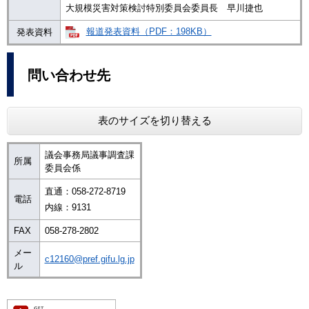
大規模災害対策検討特別委員会委員長 早川捷也
報道発表資料（PDF：198KB）
発表資料
問い合わせ先
表のサイズを切り替える
議会事務局議事調査課
所属
委員会係
直通：058-272-8719
電話
内線：9131
FAX
058-278-2802
メー
c12160@pref.gifu.lg.jp
ル