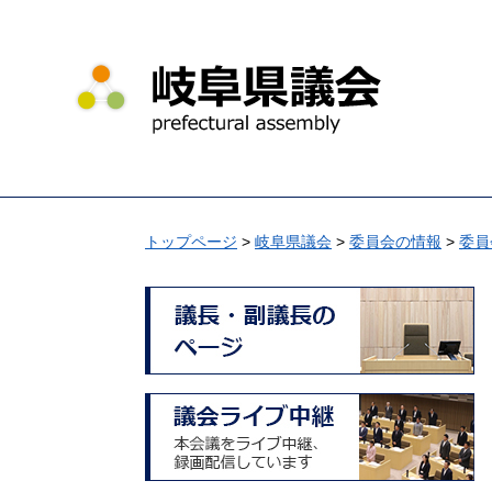
ペ
メ
ー
ニ
ジ
ュ
の
ー
先
を
頭
飛
で
ば
す
し
。
て
トップページ
>
岐阜県議会
>
委員会の情報
>
委員
本
文
へ