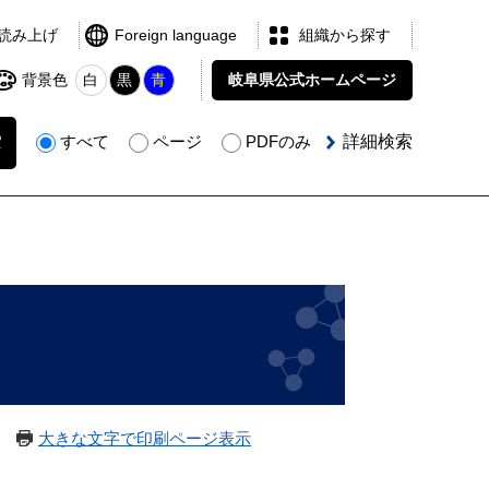
読み上げ
Foreign language
組織から探す
背景色
白
黒
青
岐阜県公式
ホームページ
すべて
ページ
PDFのみ
詳細検索
大きな文字で印刷ページ表示