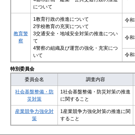
について
1教育行政の推進について
令和
2学校教育の充実について
教育警
3交通安全・地域安全対策の推進につい
令和
察
て
4警察の組織及び運営の強化・充実につ
令和
いて
特別委員会
委員会名
調査内容
社会基盤整備・防
1社会基盤整備・防災対策の推進
災対策
に関すること
産業競争力強化対
1産業競争力強化対策の推進に関
策
すること