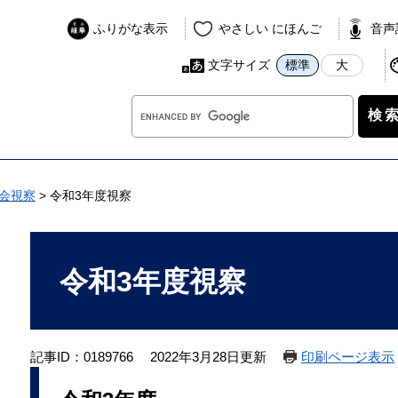
ふりがな表示
やさしい にほんご
音声
文字サイズ
標準
大
G
o
o
g
l
会視察
>
令和3年度視察
e
カ
本
ス
文
令和3年度視察
タ
ム
検
索
記事ID：0189766
2022年3月28日更新
印刷ページ表示