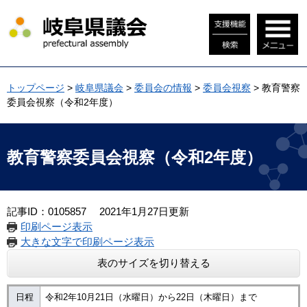
ペ
メ
ー
ニ
ジ
ュ
の
ー
先
を
頭
飛
トップページ
>
岐阜県議会
>
委員会の情報
>
委員会視察
>
教育警察
で
ば
委員会視察（令和2年度）
す
し
。
て
本
本
文
文
教育警察委員会視察（令和2年度）
へ
記事ID：0105857
2021年1月27日更新
印刷ページ表示
大きな文字で印刷ページ表示
表のサイズを切り替える
日程
令和2年10月21日（水曜日）から22日（木曜日）まで