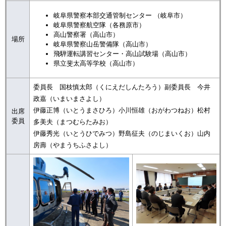
岐阜県警察本部交通管制センター （岐阜市）
岐阜県警察航空隊（各務原市）
高山警察署（高山市）
場所
岐阜県警察山岳警備隊（高山市）
飛騨運転講習センター・高山試験場（高山市）
県立斐太高等学校（高山市）
委員長 国枝慎太郎（くにえだしんたろう）副委員長 今井
政嘉（いまいまさよし）
伊藤正博（いとうまさひろ）小川恒雄（おがわつねお）松村
出席
委員
多美夫（まつむらたみお）
伊藤秀光（いとうひでみつ）野島征夫（のじまいくお）山内
房壽（やまうちふさよし）