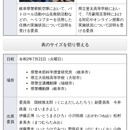
岐阜県警察航空隊において、パ
県立斐太高等学校におい
トロール活動や山岳救助活動な
て、7月豪雨災害時におけ
どの、ヘリコプターを活用した
る対応やオンライン授業の
任務の実施状況について説明を
実施状況について説明を受
受ける委員
ける委員
表のサイズを切り替える
日程
令和2年7月21日（火曜日）
県警本部科学捜査研究所 （岐阜市）
県立大垣桜高等学校（大垣市）
場所
県警交通機動隊（瑞穂市）
県警機動隊（岐阜市）
委員長 国枝慎太郎（くにえだしんたろう）副委員長 今井
政嘉（いまいまさよし）
伊藤正博（いとうまさひろ）小川恒雄（おがわつねお）松村
出席
委員
多美夫（まつむらたみお）
伊藤秀光（いとうひでみつ）野島征夫（のじまいくお）山内