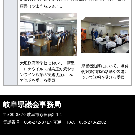
房壽（やまうちふさよし）
大垣桜高等学校において、新型
県警機動隊において、爆発
コロナウイルス感染症対策やオ
物対策部隊の活動や装備に
ンライン授業の実施状況につい
ついて説明を受ける委員
て説明を受ける委員
岐阜県議会事務局
〒500-8570 岐阜市薮田南2-1-1
電話番号：058-272-8717(直通) FAX：058-278-2802