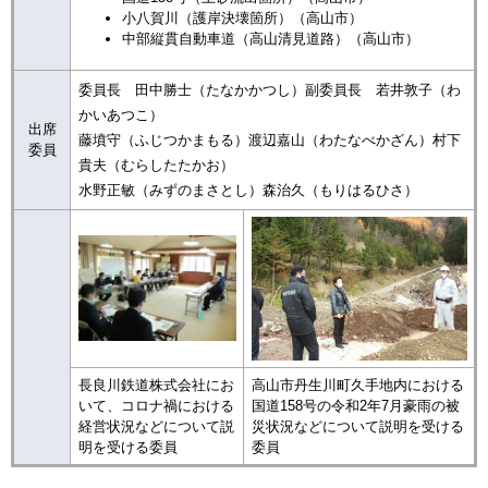
小八賀川（護岸決壊箇所）（高山市）
中部縦貫自動車道（高山清見道路）（高山市）
委員長 田中勝士（たなかかつし）副委員長 若井敦子（わ
かいあつこ）
出席
藤墳守（ふじつかまもる）渡辺嘉山（わたなべかざん）村下
委員
貴夫（むらしたたかお）
水野正敏（みずのまさとし）森治久（もりはるひさ）
長良川鉄道株式会社にお
高山市丹生川町久手地内における
いて、コロナ禍における
国道158号の令和2年7月豪雨の被
経営状況などについて説
災状況などについて説明を受ける
明を受ける委員
委員