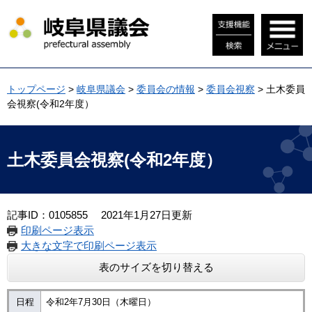
ペ
メ
ー
ニ
ジ
ュ
の
ー
先
を
頭
飛
トップページ
>
岐阜県議会
>
委員会の情報
>
委員会視察
>
土木委員
で
ば
会視察(令和2年度）
す
し
。
て
本
本
文
文
土木委員会視察(令和2年度）
へ
記事ID：0105855
2021年1月27日更新
印刷ページ表示
大きな文字で印刷ページ表示
表のサイズを切り替える
日程
令和2年7月30日（木曜日）