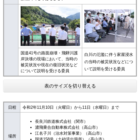
国道41号の路面崩壊・飛騨川護
白川の氾濫に伴う家屋浸水
岸決壊の現場において、当時の
の当時の被災状況などにつ
被災状況や現在の復旧状況など
いて説明を受ける委員
について説明を受ける委員
表のサイズを切り替える
日程
令和2年11月10日（火曜日）から11日（水曜日）まで
長良川鉄道株式会社（関市）
濃飛乗合自動車株式会社（高山市）
江名子川（治水対策事業）（高山市）
場所
国道158号（土砂流出箇所）（高山市）