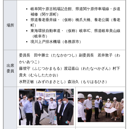
岐阜関ケ原古戦場記念館、県道関ケ原停車場線・歩道
補修（関ケ原町）
県道養老垂井線・（仮称）橋爪大橋、養老公園（養老
場所
町）
東海環状自動車道・（仮称）岐阜IC、県道岐阜美山線
（岐阜市）
境川上戸排水機場（各務原市）
委員長 田中勝士（たなかかつし）副委員長 若井敦子（わ
かいあつこ）
出席
藤墳守（ふじつかまもる）渡辺嘉山（わたなべかざん）村下
委員
貴夫（むらしたたかお）
水野正敏（みずのまさとし）森治久（もりはるひさ）