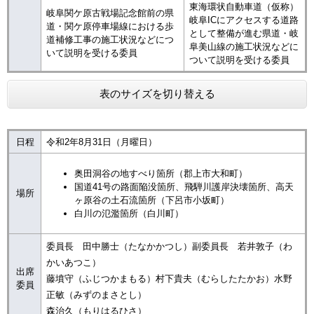
東海環状自動車道（仮称）
岐阜関ケ原古戦場記念館前の県
岐阜ICにアクセスする道路
道・関ケ原停車場線における歩
として整備が進む県道・岐
道補修工事の施工状況などにつ
阜美山線の施工状況などに
いて説明を受ける委員
ついて説明を受ける委員
表のサイズを切り替える
日程
令和2年8月31日（月曜日）
奥田洞谷の地すべり箇所（郡上市大和町）
国道41号の路面陥没箇所、飛騨川護岸決壊箇所、高天
場所
ヶ原谷の土石流箇所（下呂市小坂町）
白川の氾濫箇所（白川町）
委員長 田中勝士（たなかかつし）副委員長 若井敦子（わ
かいあつこ）
出席
藤墳守（ふじつかまもる）村下貴夫（むらしたたかお）水野
委員
正敏（みずのまさとし）
森治久（もりはるひさ）