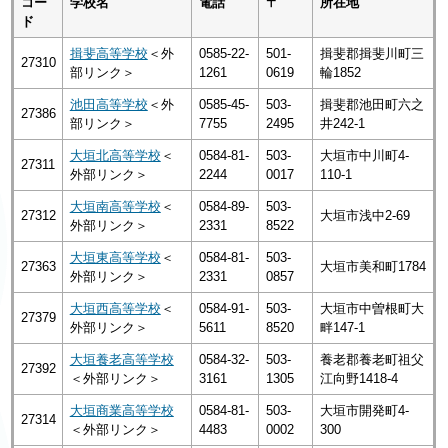
コー
学校名
電話
〒
所在地
ド
揖斐高等学校
＜外
0585-22-
501-
揖斐郡揖斐川町三
27310
部リンク＞
1261
0619
輪1852
池田高等学校
＜外
0585-45-
503-
揖斐郡池田町六之
27386
部リンク＞
7755
2495
井242-1
大垣北高等学校
＜
0584-81-
503-
大垣市中川町4-
27311
外部リンク＞
2244
0017
110-1
大垣南高等学校
＜
0584-89-
503-
27312
大垣市浅中2-69
外部リンク＞
2331
8522
大垣東高等学校
＜
0584-81-
503-
27363
大垣市美和町1784
外部リンク＞
2331
0857
大垣西高等学校
＜
0584-91-
503-
大垣市中曽根町大
27379
外部リンク＞
5611
8520
畔147-1
大垣養老高等学校
0584-32-
503-
養老郡養老町祖父
27392
＜外部リンク＞
3161
1305
江向野1418-4
大垣商業高等学校
0584-81-
503-
大垣市開発町4-
27314
＜外部リンク＞
4483
0002
300