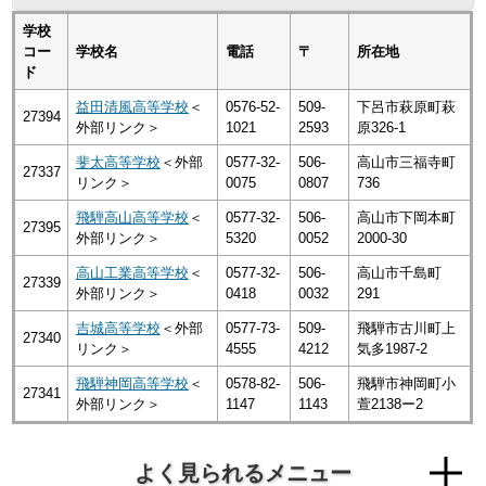
学校
コー
学校名
電話
〒
所在地
ド
益田清風高等学校
＜
0576-52-
509-
下呂市萩原町萩
27394
外部リンク＞
1021
2593
原326-1
斐太高等学校
＜外部
0577-32-
506-
高山市三福寺町
27337
リンク＞
0075
0807
736
飛騨高山高等学校
＜
0577-32-
506-
高山市下岡本町
27395
外部リンク＞
5320
0052
2000-30
高山工業高等学校
＜
0577-32-
506-
高山市千島町
27339
外部リンク＞
0418
0032
291
吉城高等学校
＜外部
0577-73-
509-
飛騨市古川町上
27340
リンク＞
4555
4212
気多1987-2
飛騨神岡高等学校
＜
0578-82-
506-
飛騨市神岡町小
27341
外部リンク＞
1147
1143
萱2138ー2
よく見られるメニュー