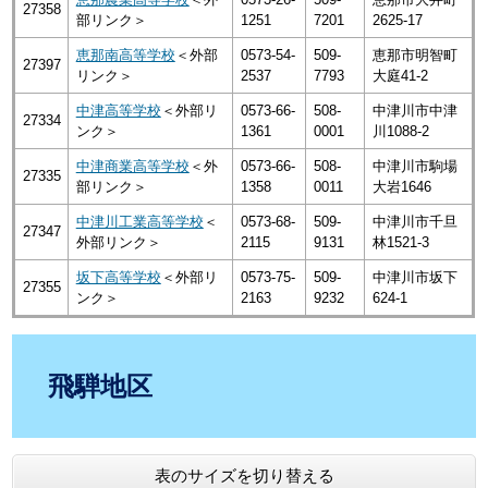
27358
部リンク＞
1251
7201
2625-17
恵那南高等学校
＜外部
0573-54-
509-
恵那市明智町
27397
リンク＞
2537
7793
大庭41-2
中津高等学校
＜外部リ
0573-66-
508-
中津川市中津
27334
ンク＞
1361
0001
川1088-2
中津商業高等学校
＜外
0573-66-
508-
中津川市駒場
27335
部リンク＞
1358
0011
大岩1646
中津川工業高等学校
＜
0573-68-
509-
中津川市千旦
27347
外部リンク＞
2115
9131
林1521-3
坂下高等学校
＜外部リ
0573-75-
509-
中津川市坂下
27355
ンク＞
2163
9232
624-1
飛騨地区
表のサイズを切り替える