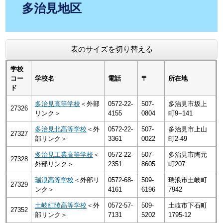
多治見地区
表のサイズを切り替える
学校
コー
学校名
電話
〒
所在地
ド
多治見高等学校
＜外部
0572-22-
507-
多治見市坂上
27326
リンク＞
4155
0804
町9−141
多治見北高等学校
＜外
0572-22-
507-
多治見市上山
27327
部リンク＞
3361
0022
町2-49
多治見工業高等学校
＜
0572-22-
507-
多治見市陶元
27328
外部リンク＞
2351
8605
町207
瑞浪高等学校
＜外部リ
0572-68-
509-
瑞浪市土岐町
27329
ンク＞
4161
6196
7942
土岐紅陵高等学校
＜外
0572-57-
509-
土岐市下石町
27352
部リンク＞
7131
5202
1795-12