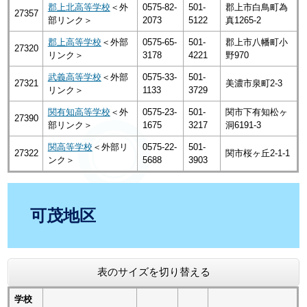
郡上北高等学校
＜外
0575-82-
501-
郡上市白鳥町為
27357
部リンク＞
2073
5122
真1265-2
郡上高等学校
＜外部
0575-65-
501-
郡上市八幡町小
27320
リンク＞
3178
4221
野970
武義高等学校
＜外部
0575-33-
501-
27321
美濃市泉町2-3
リンク＞
1133
3729
関有知高等学校
＜外
0575-23-
501-
関市下有知松ヶ
27390
部リンク＞
1675
3217
洞6191-3
関高等学校
＜外部リ
0575-22-
501-
27322
関市桜ヶ丘2-1-1
ンク＞
5688
3903
可茂地区
表のサイズを切り替える
学校