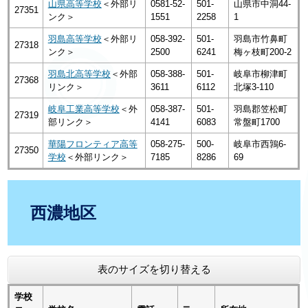
山県高等学校
＜外部リ
0581-52-
501-
山県市中洞44-
27351
ンク＞
1551
2258
1
羽島高等学校
＜外部リ
058-392-
501-
羽島市竹鼻町
27318
ンク＞
2500
6241
梅ヶ枝町200-2
羽島北高等学校
＜外部
058-388-
501-
岐阜市柳津町
27368
リンク＞
3611
6112
北塚3-110
岐阜工業高等学校
＜外
058-387-
501-
羽島郡笠松町
27319
部リンク＞
4141
6083
常盤町1700
華陽フロンティア高等
058-275-
500-
岐阜市西鶉6-
27350
学校
＜外部リンク＞
7185
8286
69
西濃地区
表のサイズを切り替える
学校