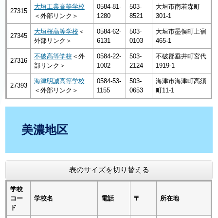
大垣工業高等学校
0584-81-
503-
大垣市南若森町
27315
＜外部リンク＞
1280
8521
301-1
大垣桜高等学校
＜
0584-62-
503-
大垣市墨俣町上宿
27345
外部リンク＞
6131
0103
465-1
不破高等学校
＜外
0584-22-
503-
不破郡垂井町宮代
27316
部リンク＞
1002
2124
1919-1
海津明誠高等学校
0584-53-
503-
海津市海津町高須
27393
＜外部リンク＞
1155
0653
町11-1
美濃地区
表のサイズを切り替える
学校
コー
学校名
電話
〒
所在地
ド