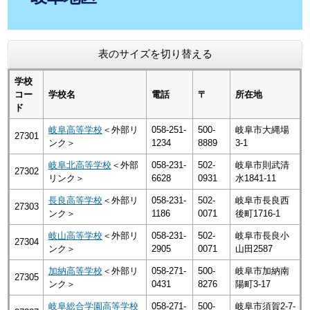
表のサイズを切り替える
学校
コー
学校名
電話
〒
所在地
ド
岐阜高等学校
＜外部リ
058-251-
500-
岐阜市大縄場
27301
ンク＞
1234
8889
3-1
岐阜北高等学校
＜外部
058-231-
502-
岐阜市則武清
27302
リンク＞
6628
0931
水1841-11
長良高等学校
＜外部リ
058-231-
502-
岐阜市長良西
27303
ンク＞
1186
0071
後町1716-1
岐山高等学校
＜外部リ
058-231-
502-
岐阜市長良小
27304
ンク＞
2905
0071
山田2587
加納高等学校
＜外部リ
058-271-
500-
岐阜市加納南
27305
ンク＞
0431
8276
陽町3-17
岐阜総合学園高等学校
058-271-
500-
岐阜市須賀2-7-