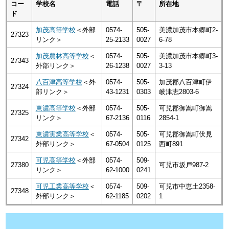
コー
学校名
電話
〒
所在地
ド
加茂高等学校
＜外部
0574-
505-
美濃加茂市本郷町2-
27323
リンク＞
25-2133
0027
6-78
加茂農林高等学校
＜
0574-
505-
美濃加茂市本郷町3-
27343
外部リンク＞
26-1238
0027
3-13
八百津高等学校
＜外
0574-
505-
加茂郡八百津町伊
27324
部リンク＞
43-1231
0303
岐津志2803-6
東濃高等学校
＜外部
0574-
505-
可児郡御嵩町御嵩
27325
リンク＞
67-2136
0116
2854-1
東濃実業高等学校
＜
0574-
505-
可児郡御嵩町伏見
27342
外部リンク＞
67-0504
0125
西町891
可児高等学校
＜外部
0574-
509-
27380
可児市坂戸987-2
リンク＞
62-1000
0241
可児工業高等学校
＜
0574-
509-
可児市中恵土2358-
27348
外部リンク＞
62-1185
0202
1