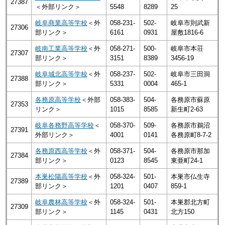
27387
＜外部リンク＞
5548
8289
25
岐阜商業高等学校
＜外
058-231-
502-
岐阜市則武新
27306
部リンク＞
6161
0931
屋敷1816-6
岐南工業高等学校
＜外
058-271-
500-
岐阜市本荘
27307
部リンク＞
3151
8389
3456-19
岐阜城北高等学校
＜外
058-237-
502-
岐阜市三田洞
27388
部リンク＞
5331
0004
465-1
各務原高等学校
＜外部
058-383-
504-
各務原市蘇原
27353
リンク＞
1015
8585
新生町2-63
岐阜各務野高等学校
＜
058-370-
509-
各務原市鵜沼
27391
外部リンク＞
4001
0141
各務原町8-7-2
各務原西高等学校
＜外
058-371-
504-
各務原市那加
27384
部リンク＞
0123
8545
東亜町24-1
本巣松陽高等学校
＜外
058-324-
501-
本巣市仏生寺
27389
部リンク＞
1201
0407
859-1
岐阜農林高等学校
＜外
058-324-
501-
本巣郡北方町
27309
部リンク＞
1145
0431
北方150