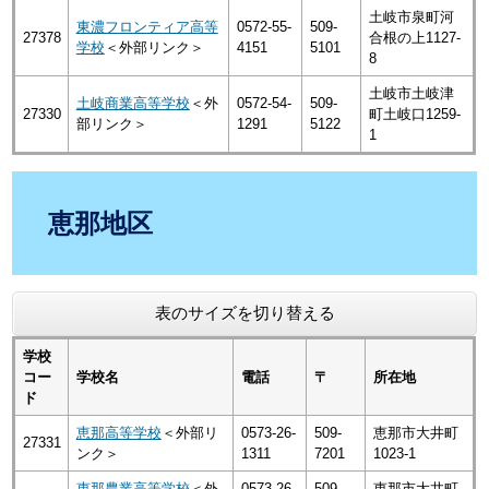
土岐市泉町河
東濃フロンティア高等
0572-55-
509-
27378
合根の上1127-
学校
＜外部リンク＞
4151
5101
8
土岐市土岐津
土岐商業高等学校
＜外
0572-54-
509-
27330
町土岐口1259-
部リンク＞
1291
5122
1
恵那地区
表のサイズを切り替える
学校
コー
学校名
電話
〒
所在地
ド
恵那高等学校
＜外部リ
0573-26-
509-
恵那市大井町
27331
ンク＞
1311
7201
1023-1
恵那農業高等学校
＜外
0573-26-
509-
恵那市大井町