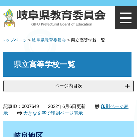
ペ
メ
ー
ニ
ジ
ュ
の
ー
先
を
頭
飛
トップページ
>
岐阜県教育委員会
>
県立高等学校一覧
で
ば
す
し
。
て
本
本
文
県立高等学校一覧
文
へ
ページ内目次
記事ID：0007649
2022年6月6日更新
印刷ページ表
示
大きな文字で印刷ページ表示
岐阜地区