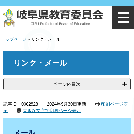
ペ
メ
ー
ニ
ジ
ュ
の
ー
先
を
頭
飛
トップページ
>
リンク・メール
で
ば
す
し
。
て
本
本
文
リンク・メール
文
へ
ページ内目次
記事ID：0002928
2024年9月30日更新
印刷ページ表
示
大きな文字で印刷ページ表示
メール