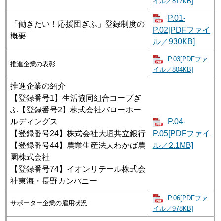
イル／817KB]
P.01-
「働きたい！応援団ぎふ」登録制度の
P.02[PDFファイ
概要
ル／930KB]
P.03[PDFファ
推進企業の表彰
イル／804KB]
推進企業の紹介
【登録番号1】生活協同組合コープぎ
ふ【登録番号2】株式会社バローホー
ルディングス
P.04-
【登録番号24】株式会社大垣共立銀行
P.05[PDFファイ
【登録番号44】農業生産法人わかば農
ル／2.1MB]
園株式会社
【登録番号74】イオンリテール株式会
社東海・長野カンパニー
P.06[PDFファ
サポーター企業の雇用状況
イル／978KB]