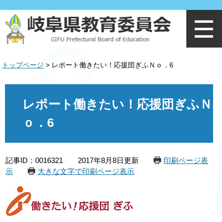
ペ
メ
ー
ニ
ジ
ュ
の
ー
先
を
頭
飛
トップページ
>
レポート働きたい！応援団ぎふＮｏ．6
で
ば
す
し
。
て
本
本
文
レポート働きたい！応援団ぎふＮ
文
へ
ｏ．6
記事ID：0016321
2017年8月8日更新
印刷ページ表
示
大きな文字で印刷ページ表示