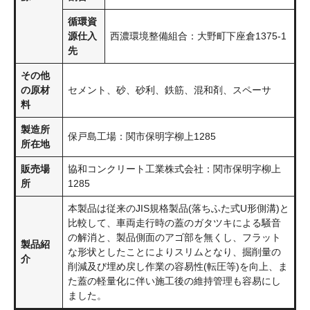
循環資
源仕入
西濃環境整備組合：大野町下座倉1375-1
先
その他
の原材
セメント、砂、砂利、鉄筋、混和剤、スペーサ
料
製造所
保戸島工場：関市保明字柳上1285
所在地
販売場
協和コンクリート工業株式会社：関市保明字柳上
所
1285
本製品は従来のJIS規格製品(落ちふた式U形側溝)と
比較して、車両走行時の蓋のガタツキによる騒音
の解消と、製品側面のアゴ部を無くし、フラット
製品紹
な形状としたことによりスリムとなり、掘削量の
介
削減及び埋め戻し作業の容易性(転圧等)を向上、ま
た蓋の軽量化に伴い施工後の維持管理も容易にし
ました。