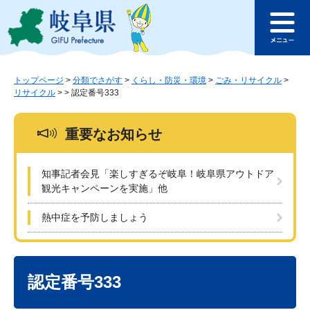
ペ
メ
このページの本文へ
ー
ニ
メ
ジ
ュ
ニ
の
ー
ュ
先
を
ー
頭
飛
トップページ
>
分類でさがす
>
くらし・防災・環境
>
ごみ・リサイクル
>
リサイクル
>
>
認定番号333
で
ば
す
し
。
て
重要なお知らせ
本
文
へ
知事記者会見「楽しすぎるぞ岐阜！岐阜県アウトドア
観光キャンペーンを実施」他
熱中症を予防しましょう
本
文
認定番号333