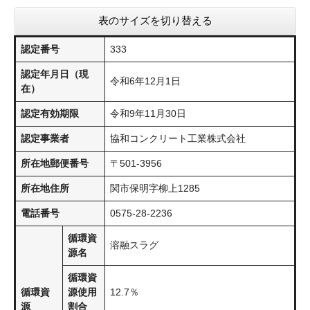
表のサイズを切り替える
認定番号
333
認定年月日（現
令和6年12月1日
在）
認定有効期限
令和9年11月30日
認定事業者
協和コンクリート工業株式会社
所在地郵便番号
〒501-3956
所在地住所
関市保明字柳上1285
電話番号
0575-28-2236
循環資
溶融スラグ
源名
循環資
循環資
源使用
12.7％
源
割合