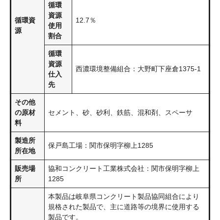
循環
資源
循環資
12.7％
使用
源
割合
循環
資源
西濃環境整備組合：大野町下座倉1375-1
仕入
先
その他
の原材
セメント、砂、砂利、鉄筋、混和剤、スペーサ
料
製造所
保戸島工場：関市保明字柳上1285
所在地
販売場
協和コンクリート工業株式会社：関市保明字柳上
所
1285
本製品は岐阜県コンクリート製品協同組合により
規格された製品で、主に道路等の境界に使用する
製品です。