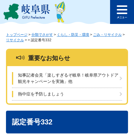
ペ
メ
このページの本文へ
ー
ニ
メ
ジ
ュ
ニ
の
ー
ュ
先
を
ー
頭
飛
トップページ
>
分類でさがす
>
くらし・防災・環境
>
ごみ・リサイクル
>
リサイクル
>
>
認定番号332
で
ば
す
し
。
て
重要なお知らせ
本
文
へ
知事記者会見「楽しすぎるぞ岐阜！岐阜県アウトドア
観光キャンペーンを実施」他
熱中症を予防しましょう
本
文
認定番号332