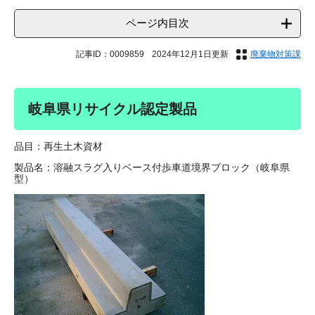
ページ内目次
記事ID：0009859
2024年12月1日更新
廃棄物対策課
岐阜県リサイクル認定製品
品目：再生土木資材
製品名：溶融スラグ入りベース付歩車道境界ブロック（岐阜県
型）