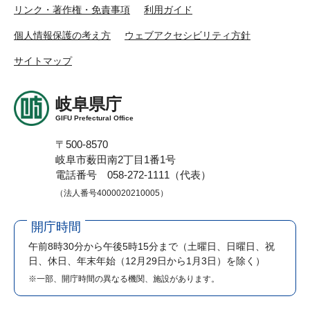
リンク・著作権・免責事項
利用ガイド
個人情報保護の考え方
ウェブアクセシビリティ方針
サイトマップ
岐阜県庁
GIFU Prefectural Office
〒500-8570
岐阜市薮田南2丁目1番1号
電話番号 058-272-1111（代表）
（法人番号4000020210005）
開庁時間
午前8時30分から午後5時15分まで
（土曜日、日曜日、祝
日、休日、年末年始（12月29日から1月3日）を除く）
※一部、開庁時間の異なる機関、施設があります。