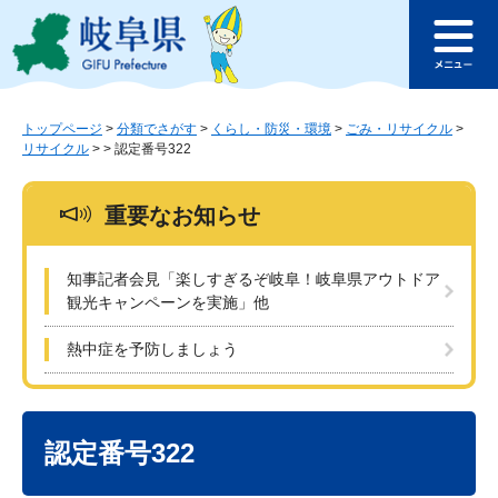
ペ
メ
このページの本文へ
ー
ニ
メ
ジ
ュ
ニ
の
ー
ュ
先
を
ー
頭
飛
トップページ
>
分類でさがす
>
くらし・防災・環境
>
ごみ・リサイクル
>
リサイクル
>
>
認定番号322
で
ば
す
し
。
て
重要なお知らせ
本
文
へ
知事記者会見「楽しすぎるぞ岐阜！岐阜県アウトドア
観光キャンペーンを実施」他
熱中症を予防しましょう
本
文
認定番号322