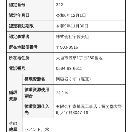
認定番号
322
認定年月日
令和6年12月1日
認定有効期限
令和9年11月30日
認定事業者
株式会社宇佐美組
所在地郵便番号
〒503-8516
所在地住所
大垣市浅草1丁目280番地
電話番号
0584-89-6611
循環資源名
陶磁器くず（廃瓦）
循環資源使用
循環
74.1％
割合
資源
循環資源仕入
有限会社寄棟瓦工事店：揖斐郡大野
先
町大字野3047-16
その
他原
セメント、水