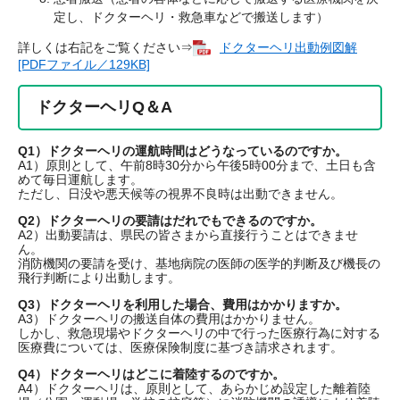
定し、ドクターヘリ・救急車などで搬送します）
詳しくは右記をご覧ください⇒
ドクターヘリ出動例図解
[PDFファイル／129KB]
ドクターヘリQ＆A
Q1）ドクターヘリの運航時間はどうなっているのですか。
A1）原則として、午前8時30分から午後5時00分まで、土日も含
めて毎日運航します。
ただし、日没や悪天候等の視界不良時は出動できません。
Q2）ドクターヘリの要請はだれでもできるのですか。
A2）出動要請は、県民の皆さまから直接行うことはできませ
ん。
消防機関の要請を受け、基地病院の医師の医学的判断及び機長の
飛行判断により出動します。
Q3）ドクターヘリを利用した場合、費用はかかりますか。
A3）ドクターヘリの搬送自体の費用はかかりません。
しかし、救急現場やドクターヘリの中で行った医療行為に対する
医療費については、医療保険制度に基づき請求されます。
Q4）ドクターヘリはどこに着陸するのですか。
A4）ドクターヘリは、原則として、あらかじめ設定した離着陸