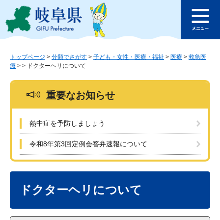
ペ
メ
このページの本文へ
ー
ニ
メ
ジ
ュ
ニ
の
ー
ュ
先
を
ー
頭
飛
トップページ
>
分類でさがす
>
子ども・女性・医療・福祉
>
医療
>
救急医
療
>
>
ドクターヘリについて
で
ば
す
し
。
て
重要なお知らせ
本
文
へ
熱中症を予防しましょう
令和8年第3回定例会答弁速報について
本
文
ドクターヘリについて