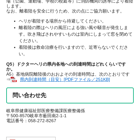
場（公園、運動場、学校の校庭等）に消防機関の誘導により着陸
します。
なお、離着陸を安全に行うため、次の点にご協力願います。
ヘリが着陸する場所から待避してください。
離着陸の際はヘリの風圧による強い風や騒音が発生しま
す。吹き飛ばされやすいものは室内にしまって窓を閉めて
ください。
着陸後は救命治療を行いますので、近寄らないでくださ
い。
Q5）ドクターヘリの県内各地への到達時間はどれくらいです
か。
A5）基地病院離陸後のおおよその到達時間は、次のとおりです
⇒
県内到達時間（目安）[PDFファイル／251KB]
問い合わせ先
岐阜県健康福祉部医療整備課医療整備係
〒500-8570岐阜市薮田南2-1-1
電話番号：058-272-8267