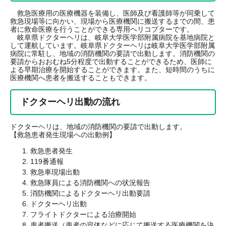
救急医療用の医療機器を装備し、医師及び看護師等が同乗して
救急現場等に向かい、現場から医療機関に搬送するまでの間、患
者に救命医療を行うことができる専用ヘリコプターです。
岐阜県ドクターヘリは、岐阜大学医学部附属病院を基地病院と
して運航しています。岐阜県ドクターヘリは岐阜大学医学部附属
病院に常駐し、地域の消防機関の要請で出動します。消防機関の
要請からおおむね5分程度で出動することができるため、医師に
よる早期治療を開始することができます。また、短時間のうちに
医療機関へ患者を搬送することもできます。
ドクターヘリ出動の流れ
ドクターヘリは、地域の消防機関の要請で出動します。
【救急患者発生現場への出動例】
救急患者発生
119番通報
救急車現場出動
救急隊員による消防機関への状況報告
消防機関によるドクターヘリ出動要請
ドクターヘリ出動
フライトドクターによる治療開始
患者搬送（患者の容体などに応じて搬送する医療機関を決