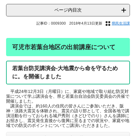
ページ内目次
記事ID：0009300
2018年4月13日更新
県民生活課
可児市若葉台地区の出前講座について
若葉台防災講演会-大地震から命を守るため
に。を開催しました
平成24年12月3日（月曜日）に、家庭や地域で取り組む防災対
策について学ぶ講演会を、県と若葉台自治会防災委員会の共催で
開催しました。
講演会では、約160人の住民の皆さんにご参加いただき、阪
神・淡路大震災を体験され、震災の語り部として、全国各地で講
演活動を行っておられる城戸秀則（きどひでのり）さんを講師に
お招きし、震災発生直後から復興に至るまでの状況や、家庭や地
域での防災のポイントについてご講演いただきました。