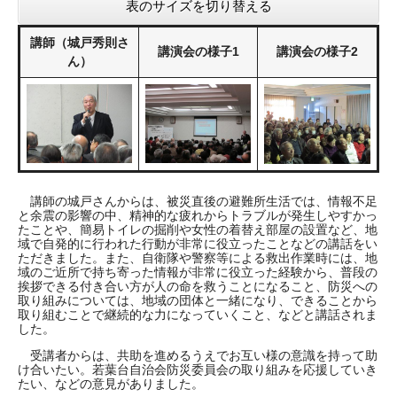
表のサイズを切り替える
講師（城戸秀則さ
講演会の様子1
講演会の様子2
ん）
講師の城戸さんからは、被災直後の避難所生活では、情報不足
と余震の影響の中、精神的な疲れからトラブルが発生しやすかっ
たことや、簡易トイレの掘削や女性の着替え部屋の設置など、地
域で自発的に行われた行動が非常に役立ったことなどの講話をい
ただきました。また、自衛隊や警察等による救出作業時には、地
域のご近所で持ち寄った情報が非常に役立った経験から、普段の
挨拶できる付き合い方が人の命を救うことになること、防災への
取り組みについては、地域の団体と一緒になり、できることから
取り組むことで継続的な力になっていくこと、などと講話されま
した。
受講者からは、共助を進めるうえでお互い様の意識を持って助
け合いたい。若葉台自治会防災委員会の取り組みを応援していき
たい、などの意見がありました。