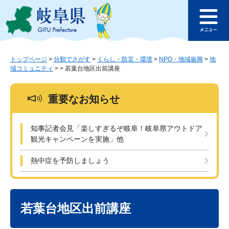
ペ
メ
このページの本文へ
ー
ニ
メ
ジ
ュ
ニ
の
ー
ュ
先
を
ー
頭
飛
トップページ
>
分類でさがす
>
くらし・防災・環境
>
NPO・地域振興
>
地
域コミュニティ
>
>
若葉台地区出前講座
で
ば
す
し
。
て
重要なお知らせ
本
文
へ
知事記者会見「楽しすぎるぞ岐阜！岐阜県アウトドア
観光キャンペーンを実施」他
熱中症を予防しましょう
本
文
若葉台地区出前講座