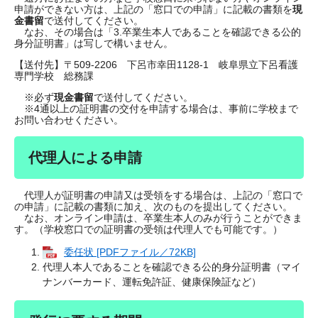
申請ができない方は、上記の「窓口での申請」に記載の書類を
現
金書留
で送付してください。
なお、その場合は「3.卒業生本人であることを確認できる公的
身分証明書」は写しで構いません。
【送付先】〒509-2206 下呂市幸田1128-1 岐阜県立下呂看護
専門学校 総務課
※必ず
現金書留
で送付してください。
※4通以上の証明書の交付を申請する場合は、事前に学校まで
お問い合わせください。
代理人による申請
代理人が証明書の申請又は受領をする場合は、上記の「窓口で
の申請」に記載の書類に加え、次のものを提出してください。
なお、オンライン申請は、卒業生本人のみが行うことができま
す。（学校窓口での証明書の受領は代理人でも可能です。）
委任状 [PDFファイル／72KB]
代理人本人であることを確認できる公的身分証明書（マイ
ナンバーカード、運転免許証、健康保険証など）