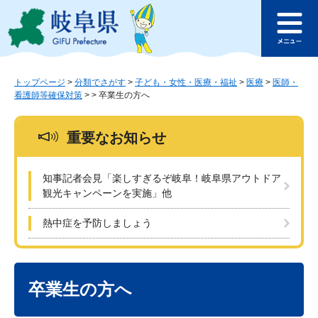
ペ
メ
このページの本文へ
ー
ニ
メ
ジ
ュ
ニ
の
ー
ュ
先
を
ー
頭
飛
トップページ
>
分類でさがす
>
子ども・女性・医療・福祉
>
医療
>
医師・
看護師等確保対策
>
>
卒業生の方へ
で
ば
す
し
。
て
重要なお知らせ
本
文
へ
知事記者会見「楽しすぎるぞ岐阜！岐阜県アウトドア
観光キャンペーンを実施」他
熱中症を予防しましょう
本
文
卒業生の方へ