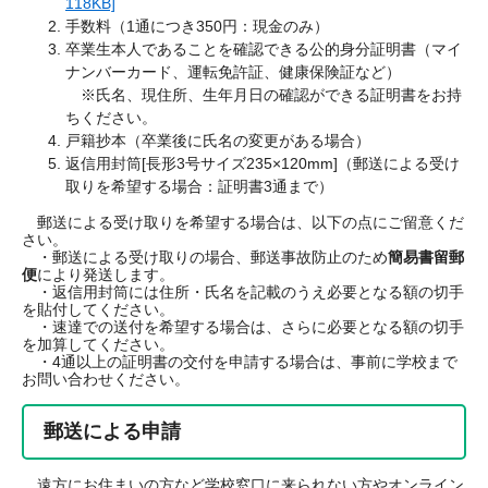
118KB]
手数料（1通につき350円：現金のみ）
卒業生本人であることを確認できる公的身分証明書（マイ
ナンバーカード、運転免許証、健康保険証など）
※氏名、現住所、生年月日の確認ができる証明書をお持
ちください。
戸籍抄本（卒業後に氏名の変更がある場合）
返信用封筒[長形3号サイズ235×120mm]（郵送による受け
取りを希望する場合：証明書3通まで）
郵送による受け取りを希望する場合は、以下の点にご留意くだ
さい。
・郵送による受け取りの場合、郵送事故防止のため
簡易書留郵
便
により発送します。
・返信用封筒には住所・氏名を記載のうえ必要となる額の切手
を貼付してください。
・速達での送付を希望する場合は、さらに必要となる額の切手
を加算してください。
・4通以上の証明書の交付を申請する場合は、事前に学校まで
お問い合わせください。
郵送による申請
遠方にお住まいの方など学校窓口に来られない方やオンライン