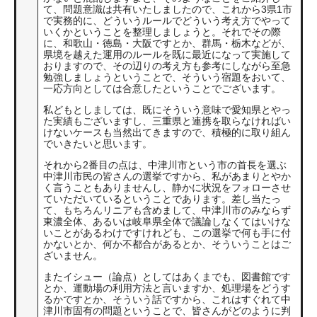
て、問題意識は共有いたしましたので、これから3県1市
で実務的に、どういうルールでどういう考え方でやって
いくかということを整理しましょうと。それでその際
に、和歌山・徳島・大阪ですとか、群馬・栃木などが、
県境を越えた運用のルールを既に最近になって実施して
おりますので、その辺りの考え方も参考にしながら至急
勉強しましょうということで、そういう宿題をおいて、
一応方向としては合意したということでございます。
私どもとしましては、既にそういう意味で愛知県とやっ
た実績もございますし、三重県と連携を取らなければい
けないケースも当然出てきますので、積極的に取り組ん
でいきたいと思います。
それから2番目の点は、中津川市という市の首長を選ぶ
中津川市民の皆さんの選挙ですから、私があまりとやか
く言うこともありませんし、静かに状況をフォローさせ
ていただいているということであります。差し当たっ
て、もちろんリニアも含めまして、中津川市のみならず
東濃全体、あるいは岐阜県全体で議論しなくてはいけな
いことがあるわけですけれども、この選挙で何も手に付
かないとか、何か不都合があるとか、そういうことはご
ざいません。
またイシュー（論点）としてはあくまでも、図書館です
とか、運動場の利用方法と言いますか、処理場をどうす
るかですとか、そういう話ですから、これはすぐれて中
津川市固有の問題ということで、皆さんがどのように判