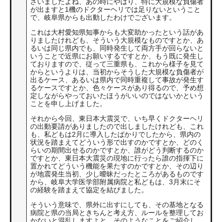
ざいましたよね、あの時にやはり、特に大規模な負傷者
が出ますと1機のドクターヘリでは足りないということ
で、岐阜県からも出動したわけでございます。
これは大村愛知県知事からも大変助かったという話があ
りましたけれども、そういう大規模なものですとか、あ
るいは同じ県内でも、同時発生して両方手が回らないと
いうことで近県にお願いするですとか、もう既に発生し
ておりますので、従って三重県も、これから様子を見て
からというよりは、当初からそうした大規模な負傷者が
出るケース、あるいは県内で同時重複して事故が発生す
るケースですとか、色々ケースがあり得るので、予め想
定しながらやっておいたほうがいいのではないかという
ことを申し上げました。
それから今回、東日本大震災で、いち早くドクターヘリ
の出動要請がありましたので出しましたけれども、これ
も、私どもは2月に導入したばかりでしたから、県内の
状況を踏まえてどういう形で出すのかですとか、どのく
らいの期間出せるのかですとか、誰がどう判断するのか
ですとか、東日本大震災の現地に行ったら誰の指揮下に
置かれてどういう機能を果たすのかですとか、その辺り
が地震発生当初、少し曖昧だったところがあるものです
から、岐阜大学医学部附属病院と私どもは、3月末にそ
の経験を踏まえて協定を結びました。
そういう意味で、県外に出すにしても、その基地となる
病院と県の当局ときちんと考え方、ルールを整理してお
かないと混乱しますよと、そのようなことをご紹介し