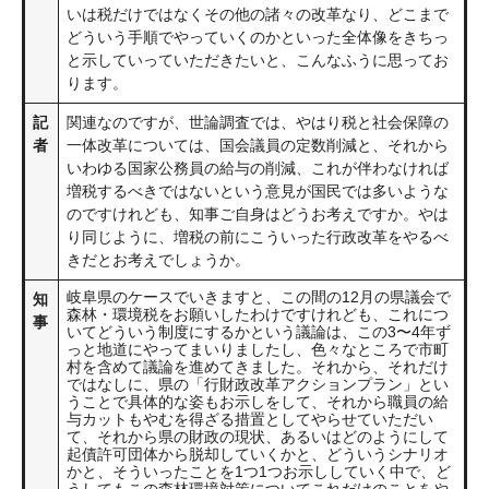
いは税だけではなくその他の諸々の改革なり、どこまで
どういう手順でやっていくのかといった全体像をきちっ
と示していっていただきたいと、こんなふうに思ってお
ります。
記
関連なのですが、世論調査では、やはり税と社会保障の
者
一体改革については、国会議員の定数削減と、それから
いわゆる国家公務員の給与の削減、これが伴わなければ
増税するべきではないという意見が国民では多いような
のですけれども、知事ご自身はどうお考えですか。やは
り同じように、増税の前にこういった行政改革をやるべ
きだとお考えでしょうか。
岐阜県のケースでいきますと、この間の12月の県議会で
知
森林・環境税をお願いしたわけですけれども、これにつ
事
いてどういう制度にするかという議論は、この3〜4年ず
っと地道にやってまいりましたし、色々なところで市町
村を含めて議論を進めてきました。それから、それだけ
ではなしに、県の「行財政改革アクションプラン」とい
うことで具体的な姿もお示しをして、それから職員の給
与カットもやむを得ざる措置としてやらせていただい
て、それから県の財政の現状、あるいはどのようにして
起債許可団体から脱却していくかと、どういうシナリオ
かと、そういったことを1つ1つお示ししていく中で、ど