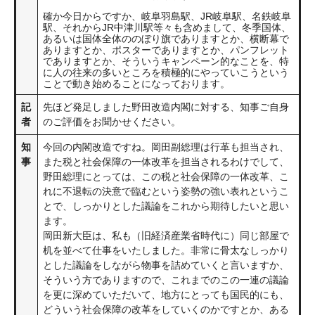
確か今日からですか、岐阜羽島駅、JR岐阜駅、名鉄岐阜
駅、それからJR中津川駅等々も含めまして、冬季国体、
あるいは国体全体ののぼり旗でありますとか、横断幕で
ありますとか、ポスターでありますとか、パンフレット
でありますとか、そういうキャンペーン的なことを、特
に人の往来の多いところを積極的にやっていこうという
ことで動き始めることになっております。
記
先ほど発足しました野田改造内閣に対する、知事ご自身
者
のご評価をお聞かせください。
知
今回の内閣改造ですね。岡田副総理は行革も担当され、
事
また税と社会保障の一体改革を担当されるわけでして、
野田総理にとっては、この税と社会保障の一体改革、こ
れに不退転の決意で臨むという姿勢の強い表れというこ
とで、しっかりとした議論をこれから期待したいと思い
ます。
岡田新大臣は、私も（旧経済産業省時代に）同じ部屋で
机を並べて仕事をいたしました。非常に骨太なしっかり
とした議論をしながら物事を詰めていくと言いますか、
そういう方でありますので、これまでのこの一連の議論
を更に深めていただいて、地方にとっても国民的にも、
どういう社会保障の改革をしていくのかですとか、ある