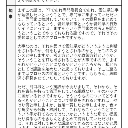
えかお聞かせください。
まずこの話は、PTであれ専門委員会であれ、愛知県知事
知
が勉強したいということで、専門家に集まっていただい
事
て、専門家に検討していただいて、その意見をまとめて
もらっているという、愛知県知事というか愛知県の行政
サイドにとっては、まずそういう専門家のお考えを聞こ
うということでやっておられる話ですので、それはその
愛知県としてのアプローチですから。
大事なのは、それを受けて愛知県がどういうふうに判断
をされるのか、何をしようとされるのかと、そこのスタ
ンスと申しますか、考え方というか政策方針というか、
そういうことを打ち出されることが大事ですので、まず
それがどういうことになるかというところから、私ども
としては議論を始めたいと思っております。そこに至る
まではプロセスの問題ということです。もちろん、興味
深く拝見させていただいておりますが。
ただ、河口堰という施設が今ありまして、それから、そ
れを責任を持って管理をしている組織なり、そのバック
に国がいるわけですから、そういうものについてどうす
るべきかということについて提案をされるとすれば、や
はり何と申しますか、首尾一貫したと申しますか、色々
な角度から分析・検討して、これならこういうことでこ
ういう手が打てるのではないかというような形で、提案
たり得るものをきちんとまとめて提言していただけれ
ば、それに対して色々な議論ができるのではないかと思
います。その辺りがどの程度煮詰まっているのかという