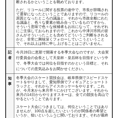
断されるかということを眺めております。
ただ、リコールに関する投票の途中で、市長が辞職され
て選挙になったということでありますので、リコールの
原因となったところの議論と、それから市政全般にわた
る議論と、色々な要素が絡み合っているものですから、
そういう意味で色々な候補者もお出になって、それぞれ
にご主張しておられますので、これから中津川市民の皆
さんがそういったことも含めてどういうご判断をされる
かと、非常に興味深くフォローしていこうということ
で、それ以上は特に申し上げることはございません。
記
今月28日に恵那で開幕する冬季大会なのですが、大会実
者
行委員会の会長として天皇杯・皇后杯を目指すという中
で、冬季大会では何位を目指すのかという目標と、それ
についての意気込みをお聞かせください。
冬季大会のスケート競技会は、岐阜県側でスピードスケ
知
ートをやりまして、愛知県側でフィギュアとショートト
事
ラックと、それからアイスホッケーをやります。これ
が、今月末から来月早々にかけてございます。それから
来月の14日からやりますスキーは、全ての競技を高山で
やるということであります。
スケート大会につきましては、何位ということではあり
ませんが、100点を超したいというのが関係者の希望と
いうか、狙いというふうに聞いております。それが最終