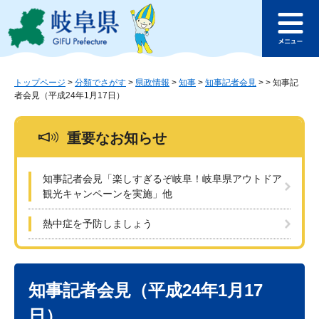
ペ
メ
このページの本文へ
ー
ニ
メ
ジ
ュ
ニ
の
ー
ュ
先
を
ー
頭
飛
トップページ
>
分類でさがす
>
県政情報
>
知事
>
知事記者会見
>
>
知事記
者会見（平成24年1月17日）
で
ば
す
し
。
て
重要なお知らせ
本
文
へ
知事記者会見「楽しすぎるぞ岐阜！岐阜県アウトドア
観光キャンペーンを実施」他
熱中症を予防しましょう
本
文
知事記者会見（平成24年1月17
日）