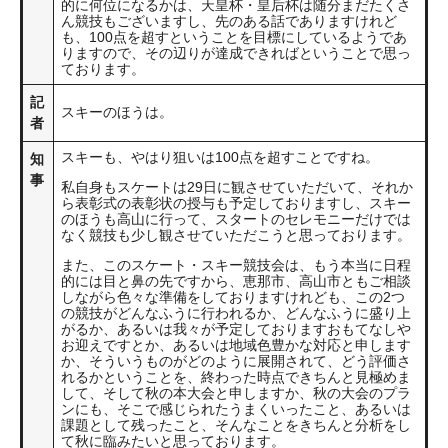
的に何位になるかは、天皇杯・皇后杯は随分まだたくさ
ん競技もございますし、先のある話でありますけれど
も、100点を超すということを目標にしているようであ
りますので、その辺りが達成できればということで思っ
ております。
記
スキーのほうは。
者
スキーも、やはり狙いは100点を超すことですね。
知
事
私自身もスケートは29日に観させていただいて、それか
ら表彰式の表彰状の授与も予定しておりますし、スキー
のほうも高山に行って、スタートのセレモニーだけでは
なく競技も少し観させていただこうと思っております。
また、このスケート・スキー競技会は、もう本当に日程
的には目と鼻の先ですから、恵那市、高山市ともご相談
しながら色々な準備をしておりますけれども、この2つ
の競技がどんなふうに行われるか、どんなふうに盛り上
がるか、あるいは我々が予定しておりますおもてなしや
お迎えですとか、あるいは地域色豊かな対応と申します
か、そういうものがどのように展開されて、どう評価さ
れるかということを、終わった時点できちんと見極めま
して、そして秋の本大会と申しますか、秋の大会のプラ
ンにも、そこで感じられたうまくいったこと、あるいは
課題として残ったこと、そんなことをきちんと分析をし
て秋に臨みたいと思っております。