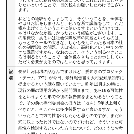
うしてもこの森林環境対策についてこれだけのことをや
りたいということで、目的税をお願いしたわけでござい
ます。
私どもの経験からしましても、そういうことを、全体を
やはりお話をしませんと、色々な所で議論をして、ただ
税を上げてこういうことに使いますよというだけでは、
やはりなかなか難しかったという経験がございます。こ
の消費税、あるいは社会保障改革の問題というものは、
もっとスケールの大きな、しかも長期にわたる日本の社
会の制度設計の問題、人口減少、高齢化という中での大
きな課題ですから、なおのこと、そういう削るべきとこ
ろは削るということで、全体像をきちっとお示ししてい
ただく必要があるのではないかと思っております。
記
長良川河口堰の話なんですけれど、愛知県のプロジェク
者
トチーム（PT）が今日、最終報告書を大村愛知県知事に
提出するという話を聞いています。昨年12月末の時に、
現行の堰の運用方法から開門調査まで、あらゆる可能性
をというような形で今後の報告書をまとめるということ
で、その前の専門委員会のほうは（堰を）5年以上開く
べきだと、そこからは多少後退すると言いますか、そう
いったことで方向性を出したかと思うのですが、まだ正
式に決まったわけではないのですけれど、そういった可
能性を検討するといった方向について、どのようなお考