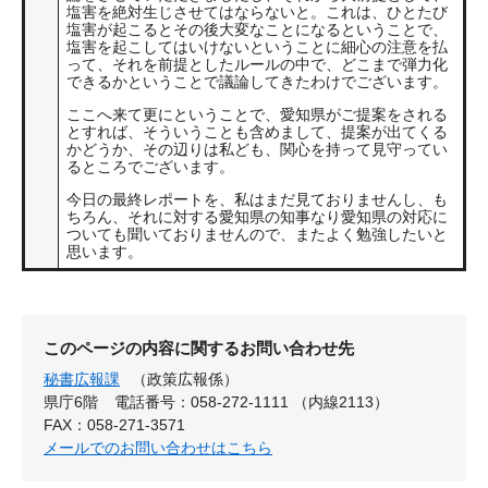
塩害を絶対生じさせてはならないと。これは、ひとたび
塩害が起こるとその後大変なことになるということで、
塩害を起こしてはいけないということに細心の注意を払
って、それを前提としたルールの中で、どこまで弾力化
できるかということで議論してきたわけでございます。
ここへ来て更にということで、愛知県がご提案をされる
とすれば、そういうことも含めまして、提案が出てくる
かどうか、その辺りは私ども、関心を持って見守ってい
るところでございます。
今日の最終レポートを、私はまだ見ておりませんし、も
ちろん、それに対する愛知県の知事なり愛知県の対応に
ついても聞いておりませんので、またよく勉強したいと
思います。
このページの内容に関するお問い合わせ先
秘書広報課
（政策広報係）
県庁6階
電話番号：058-272-1111 （内線2113）
FAX：058-271-3571
メールでのお問い合わせはこちら