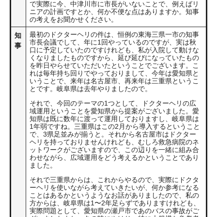
で実際に今、中津川市に市長がいないことで、例えばリ
ニアの計画ですとか、何か不便な点はありますか。知事
の考えをお聞かせください。
最初のドクターヘリの件は、恒例の東海三県一市の知事
知
市長会議でして、年に1回やっているのですが、実は秋
事
口に予定していたのですけれども、私が入院して動けな
くなりましたものですから、延び延びになっていたもの
を昨日やらせていただいたということでございます。こ
れは毎年持ち回りでやっておりまして、今年は愛知県と
いうことで、来年は名古屋市、再来年は三重県というこ
とです。岐阜県は去年やりましたので。
それで、今回のテーマの1つとして、ドクターヘリの広
域運用ということを愛知県から提案がございました。愛
知県は既に数年に渡って運用しておりますし、岐阜県は
1年弱ですね。三重県はこの2月から導入するということ
で、3県足並みが揃うと。それから名古屋市はドクター
ヘリを持っておりませんけれども、むしろ救急病院のネ
ットワークがございますので、この辺りを一緒に組み合
わせながら、広域運用をどう考えるかということであり
ました。
それで三重県からは、これからやるので、実際にドクタ
ーヘリを使いながら考えていきたいが、何か参考になる
ことはあるかというようなお話がありましたので、私の
方からは、岐阜県は1〜2年足らずでありますけれども、
実際問題として、愛知県の瀬戸市であのバスの事故がご