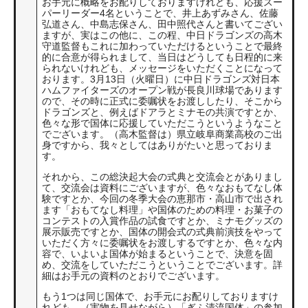
お手元に概略をお配りしておりますけれども、応援スー
パーリーダー4名ということで、井上あずみさん、佐藤
弘道さん、中島志保さん、田中照代さんと書いてござい
ますが、実はこの他に、この程、中日ドラゴンズの高木
守道監督もこれに加わっていただけるということで最終
的に合意が得られまして、当日はどうしても日程的に来
られないけれども、メッセージをいただくことになって
おります。3月13日（火曜日）に中日ドラゴンズ対日本
ハムファイターズのオープン戦が長良川球場であります
ので、その時に正式に委嘱状をお渡ししたり、そこから
ドラゴンズと、例えばドアラとミナモの共演ですとか、
色々な形で国体に応援していただこうというようなこと
でございます。（高木監督は）県立岐阜商業高校のご出
身ですから、我々としてはありがたいと思っておりま
す。
それから、この総決起大会の式典と交流会とがありまし
て、交流会は資料にございますが、色々なおもてなし体
験ですとか、今回の冬季大会の恵那市・高山市で出され
ます「おもてなし料理」や国体のための料理・お菓子の
コンテストの入賞作品の試食ですとか、ミナモグッズの
展示販売ですとか、国体の開会式の式典前演技をやって
いただく方々に委嘱状をお渡しするですとか、色々な内
容で、いよいよ国体が始まるということで、決意を固
め、交流をしていただこうということでございます。詳
細はお手元の資料のとおりでございます。
もう1つは同じ国体で、お手元にお配りしておりますけ
れども、（実物を見せながら）「ぎふ清流国体」の参加