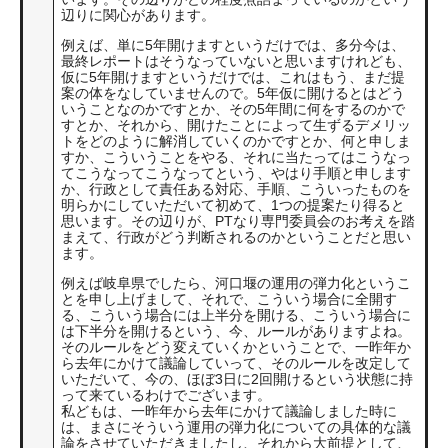
辺りに関心があります。
例えば、単に5年開けますというだけでは、多分今は、
最終レポートはそうなっていないと思いますけれども、
仮に5年開けますというだけでは、これはもう、まだ提
案の体をなしていませんので。5年仮に開けるとはどう
いうことなのかですとか、その5年間に何をするのかで
すとか、それから、開けたことによって生ずるデメリッ
トをどのように解消していくのかですとか、何と申しま
すか、こういうことをやる、それに当たってはこうなっ
てこうなってこうなってという、やはり手順と申します
か、行政として責任ある対応、手順、こういったものを
明らかにしていただいて初めて、1つの提案たり得ると
思います。その辺りが、PTなり専門委員会のお考えを踏
まえて、行政がどう判断されるのかということだと思い
ます。
例えば岐阜県でしたら、河口堰の運用の弾力化というこ
とを申し上げまして、それで、こういう場合に全開す
る、こういう場合には上半分を開ける、こういう場合に
は下半分を開けるという、今、ルールがありますよね。
そのルールをどう変えていくかということで、一昨年か
ら去年にかけて議論していって、そのルールを改定して
いただいて、今の、ほぼ3日に2回開けるという状態に持
って来ているわけでございます。
私どもは、一昨年から去年にかけて議論しました時に
は、まさにそういう運用の弾力化についての具体的な議
論をさせていただきましたし、それから大前提として、