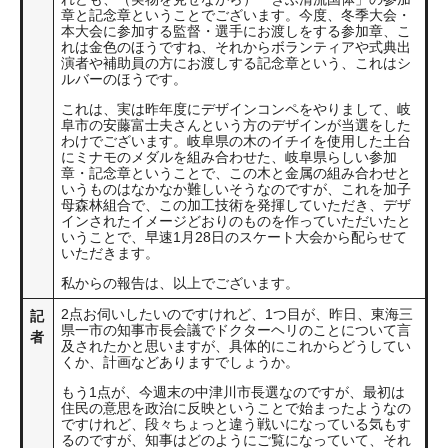
章と記念章ということでございます。今度、冬季大会・
本大会に参加する監督・選手にお渡しをする参加章、こ
れは金色のほうですね、それからボランティアや式典出
演者や補助員の方にお渡しする記念章という、これはシ
ルバーのほうです。
これは、実は昨年度にデザインコンペをやりまして、岐
阜市の安藤富士夫さんという方のデザインが当選をした
わけでございます。岐阜県の木のイチイを使用した土台
にミナモのメダルを組み合わせた、岐阜県らしい参加
章・記念章ということで、この木と金属の組み合わせと
いうものはなかなか難しいそうなのですが、これを加子
母森林組合で、この加工技術を発揮していただき、デザ
インされたイメージどおりのものを作っていただいたと
いうことで、早速1月28日のスケート大会から配らせて
いただきます。
私からの報告は、以上でございます。
2点お伺いしたいのですけれど、1つ目が、昨日、東海三
記
県一市の知事市長会議でドクターヘリのことについて言
者
及されたかと思いますが、具体的にこれからどうしてい
くか、計画などありますでしょうか。
もう1点が、今週末の中津川市長選なのですが、最初は
住民の意思を政治に反映ということで始まったようなの
ですけれど、段々ちょっと違う戦いになっている気もす
るのですが、知事はどのようにご覧になっていて、それ