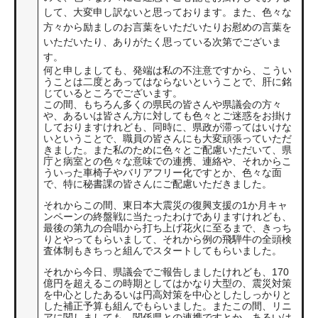
して、大変申し訳ないと思っております。また、色々な
方々から励ましのお言葉をいただいたりお慰めの言葉を
いただいたり、ありがたく思っている次第でございま
す。
何と申しましても、発端は私の不注意ですから、こうい
うことは二度とあってはならないということで、肝に銘
じているところでございます。
この間、もちろん多くの県民の皆さんや県議会の方々
や、あるいは皆さん方に対しても色々とご迷惑をお掛け
しておりますけれども、同時に、県政が滞ってはいけな
いということで、職員の皆さんにも大変頑張っていただ
きました。また私のために色々とご配慮いただいて、県
庁と病室との色々な意味での連携、連絡や、それからこ
ういった車椅子やバリアフリー化ですとか、色々な面
で、特に秘書課の皆さんにご配慮いただきました。
それからこの間、東日本大震災の復興支援の1か月キャ
ンペーンの終盤戦に当たったわけでありますけれども、
最後の第九の合唱から打ち上げ花火に至るまで、きっち
りとやってもらいまして、それから例の飛騨牛の全頭検
査体制もきちっと組んでスタートしてもらいました。
それから今日、県議会でご報告しましたけれども、170
億円を超えるこの時期としてはかなり大型の、震災対策
を中心としたあるいは円高対策を中心としたしっかりと
した補正予算も組んでもらいました。またこの間、リニ
アに関しましても、関係県との連携ですとか、あるいは