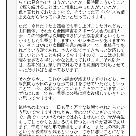
らくは見合わせたほうがいいとか、長時間こういうこと
で座り続けることは少し慎重にやった方がいいとか、
色々言われておりますので、そういったアドバイスも踏
まえながらやっていきたいと思っております。
ただ、今日たまたま議会でも申し上げましたけれども、
山口国体、それから全国障害者スポーツ大会の山口大
会、この閉会式は次期開催県に大会旗を渡すというしっ
かりとした出番と申しますか、セレモニーがありますの
で、そこはやはり次期開催県の知事として、車椅子であ
れどういう形であれ、本人が出てきてきちっと対応して
ほしいということも伺っておりますので、ここは少し無
理をせざるを得ないかなと思っております。それ以外
は、基本的には県庁内で対応できる範囲内で対応させて
いただければと思っております。
それから今月、これから議会が始まりますけれども、一
般質問も今日のような形で答弁をさせていただくという
ことで、今、お願いをしているところでございます。い
ずれにしましても、着実に公務に順次復帰していきたい
と思っております。
気持ちの上では、一日も早く万全な状態でやれたらとい
う思いでおりますけれども、骨のひびでございますの
で、薬でくっつけるわけではありませんので、骨が再生
をしてしっかりと固まるのを待つというのが基本であり
ます。中途半端な形で無理をしますと、また元の木阿弥
というか後遺症が残るというか、さらに悪いことになる