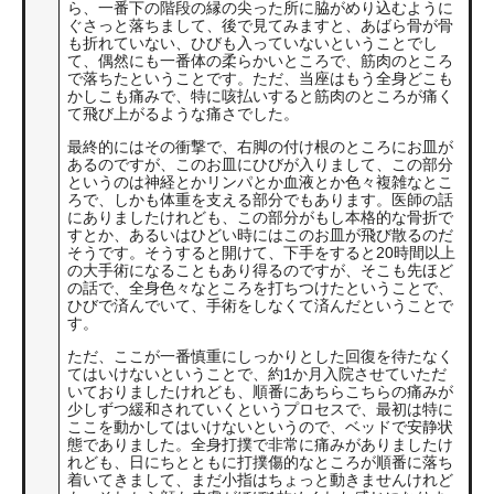
ら、一番下の階段の縁の尖った所に脇がめり込むように
ぐさっと落ちまして、後で見てみますと、あばら骨が骨
も折れていない、ひびも入っていないということでし
て、偶然にも一番体の柔らかいところで、筋肉のところ
で落ちたということです。ただ、当座はもう全身どこも
かしこも痛みで、特に咳払いすると筋肉のところが痛く
て飛び上がるような痛さでした。
最終的にはその衝撃で、右脚の付け根のところにお皿が
あるのですが、このお皿にひびが入りまして、この部分
というのは神経とかリンパとか血液とか色々複雑なとこ
ろで、しかも体重を支える部分でもあります。医師の話
にありましたけれども、この部分がもし本格的な骨折で
すとか、あるいはひどい時にはこのお皿が飛び散るのだ
そうです。そうすると開けて、下手をすると20時間以上
の大手術になることもあり得るのですが、そこも先ほど
の話で、全身色々なところを打ちつけたということで、
ひびで済んでいて、手術をしなくて済んだということで
す。
ただ、ここが一番慎重にしっかりとした回復を待たなく
てはいけないということで、約1か月入院させていただ
いておりましたけれども、順番にあちらこちらの痛みが
少しずつ緩和されていくというプロセスで、最初は特に
ここを動かしてはいけないというので、ベッドで安静状
態でありました。全身打撲で非常に痛みがありましたけ
れども、日にちとともに打撲傷的なところが順番に落ち
着いてきまして、まだ小指はちょっと動きませんけれど