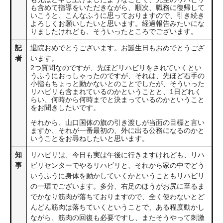
も含めて指導をいただきながら、順次、職務に復帰して
いこうと、こんなふうに思っておりますので、引き続き
よろしくお願いしたいと思います。経過報告みたいにな
りましたけれども、そういったところでございます。
記
退院おめでとうございます。お誕生日もおめでとうござ
者
います。
2つ質問なのですが、先ほどリハビリをされていくとい
うふうにおっしゃったのですが、それは、先ほど右手の
小指もちょっと動かないとのことでしたが、そういった
リハビリも含まれているのかということと、1日どれく
らい、何時から何時までと決まっているのかということ
をお聞きしたいです。
それから、山口国体の旗の引き渡しが当面の目標と言い
ますか、それが一番最初の、外に出る公務になるのかと
いうことをお尋ねしたいと思います。
知
リハビリは、今日も実は午後に行きますけれども、リハ
事
ビリセンターでやるリハビリと、それから家の中でどう
いうふうに身体を動かしていくかということもリハビリ
の一環でございます。多分、右足のほうがお尻に至るま
でかなり筋肉が落ちておりますので、全く使わないとど
んどん筋肉は落ちていくということで、ある程度動かし
ながら、筋肉の回復も必要ですし、またそうやって刺激