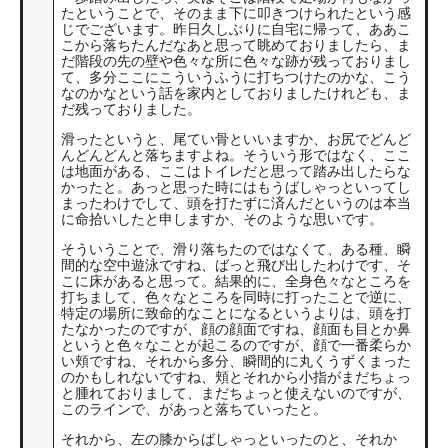
たということで、そのまま下に叩きつけられたという感
じでございます。昨日久しぶりに自宅に帰って、ああこ
こから落ちたんだなあと思って眺めておりましたら、ま
だ階段の先の壁や色々な所に色々な跡が残っておりまし
て、多分ここにこういうふうに打ちつけたのかな、こう
なのかなという話を家内としておりましたけれども、ま
だ残っておりました。
滑ったというと、尾てい骨といいますか、お尻でどんど
んどんどんと落ちますよね。そういう形ではなく、ここ
は地面がある、ここはトイレだと思って踏み出したらな
かったと。あっと思った時にはもうばしゃっといってし
まったわけでして、頭を打たずに済んだというのは本当
に命拾いしたと申しますか、そのような思いです。
そういうことで、滑り落ちたのではなくて、ある種、瞬
間的な空中遊泳ですね、ばっと飛び出したわけです、そ
こに床があると思って。結果的に、全身色々なところを
打ちまして、色々なところを同時に打ったことで逆に、
特定の場所に致命的なことになるというよりは、頭を打
たなかったのですが、顔の顔面ですね、顔面も目とか鼻
というと色々なことが起こるのですが、顔で一番柔らか
い頬ですね、それから多分、瞬間的に丸くうずくまった
のかもしれないですね、頬とそれから小指がまだちょっ
と腫れておりまして、まだちょっと使えないのですが、
このラインで、があっと落ちていったと。
それから、左の膝からばしゃっといったのと、それか