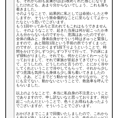
も、それから顔も皮膚がほぼ1枚めくれた感じになりま
したけれども、あまり分からないでしょう、これも落ち
着きました。
そのようなことで、結果的に私としては命拾いしたと申
しますか、そういう致命傷的なことに至らなくてよかっ
たなという思いでございます。
もう1回やってみろと言われてもこれはもうできません
し、そのようなことで、起きた当座は何が起こったか本
人も分からないものですから、意識はあったのですが、
全体の痛みと、身体自身がそういう時はぎゅっと緊張し
ますので、あと階段1段という手前の所でうずくまった
のですが、とにかくまず1段下りようということで、時
間をかけて少しずつ少しずつ下りて行って、下の床にま
ず寝転がりました。それでも、何かとにかくわーっとな
っておりまして、それで家族が皆起きてきてびっくりし
て、どうしたの、どうしたのと言うので、とにかく冷や
してくれということで冷やしてもらって、それから少し
ずつ意識も気持ちも身体も少し落ち着いてきましたの
で、さあ、どこまでどう動かせるかとやりながら、どう
にも立てない、動かないということで、救急車を呼んで
もらいました。
以上のようなことで、本当に私自身の不注意ということ
でありますので、申し訳ないなと思っております。何が
起こったんだということで、色々とお尋ねもあったよう
でございますが、そういうことでございます。
おかげさまでここまで回復いたしましたので、これから
も先ほど申し上げましたようなことで、先生のリハビリ