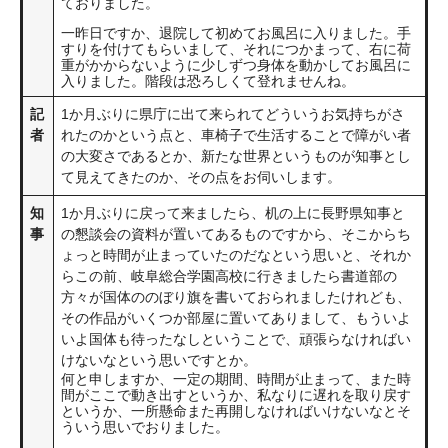
ておりました。
一昨日ですか、退院して初めてお風呂に入りました。手
すりを付けてもらいまして、それにつかまって、右に荷
重がかからないように少しずつ身体を動かしてお風呂に
入りました。階段は恐ろしくて登れませんね。
記
1か月ぶりに県庁に出て来られてどういうお気持ちがさ
者
れたのかという点と、車椅子で生活することで障がい者
の大変さであるとか、新たな世界というものが知事とし
て見えてきたのか、その点をお伺いします。
知
1か月ぶりに戻って来ましたら、机の上に長野県知事と
事
の懇談会の資料が置いてあるものですから、そこからち
ょっと時間が止まっていたのだなという思いと、それか
らこの前、岐阜総合学園高校に行きましたら書道部の
方々が国体ののぼり旗を書いておられましたけれども、
その作品がいくつか部屋に置いてありまして、もういよ
いよ国体も待ったなしということで、頑張らなければい
けないなという思いですとか。
何と申しますか、一定の期間、時間が止まって、また時
間がここで動き出すというか、私なりに遅れを取り戻す
というか、一所懸命また再開しなければいけないなとそ
ういう思いでおりました。