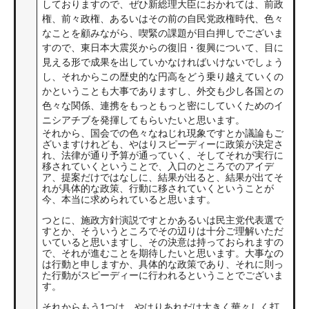
しておりますので、ぜひ新総理大臣におかれては、前政
権、前々政権、あるいはその前の自民党政権時代、色々
なことを顧みながら、喫緊の課題が目白押しでございま
すので、東日本大震災からの復旧・復興について、目に
見える形で成果を出していかなければいけないでしょう
し、それからこの歴史的な円高をどう乗り越えていくの
かということも大事でありますし、外交も少し各国との
色々な関係、連携をもっともっと密にしていくためのイ
ニシアチブを発揮してもらいたいと思います。
それから、国会での色々なねじれ現象ですとか議論もご
ざいますけれども、やはりスピーディーに政策が決定さ
れ、法律が通り予算が通っていく、そしてそれが実行に
移されていくということで、入口のところでのアイデ
ア、提案だけではなしに、結果が出ると、結果が出てそ
れが具体的な政策、行動に移されていくということが
今、本当に求められていると思います。
つとに、施政方針演説ですとかあるいは民主党代表選で
すとか、そういうところでその辺りは十分ご理解いただ
いていると思いますし、その決意は持っておられますの
で、それが進むことを期待したいと思います。大事なの
は行動と申しますか、具体的な政策であり、それに則っ
た行動がスピーディーに行われるということでございま
す。
それからもう1つは、やはりあれだけ大きく華々しく打