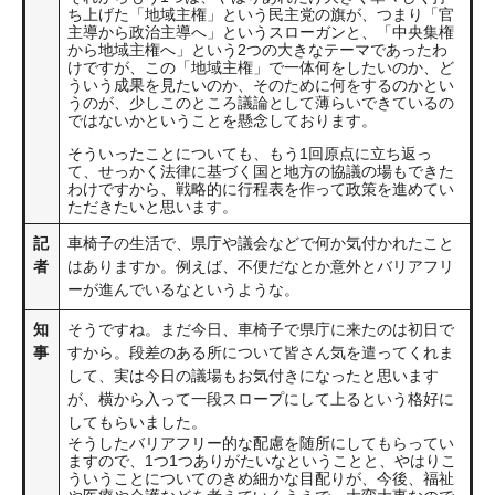
ち上げた「地域主権」という民主党の旗が、つまり「官
主導から政治主導へ」というスローガンと、「中央集権
から地域主権へ」という2つの大きなテーマであったわ
けですが、この「地域主権」で一体何をしたいのか、ど
ういう成果を見たいのか、そのために何をするのかとい
うのが、少しこのところ議論として薄らいできているの
ではないかということを懸念しております。
そういったことについても、もう1回原点に立ち返っ
て、せっかく法律に基づく国と地方の協議の場もできた
わけですから、戦略的に行程表を作って政策を進めてい
ただきたいと思います。
記
車椅子の生活で、県庁や議会などで何か気付かれたこと
者
はありますか。例えば、不便だなとか意外とバリアフリ
ーが進んでいるなというような。
知
そうですね。まだ今日、車椅子で県庁に来たのは初日で
事
すから。段差のある所について皆さん気を遣ってくれま
して、実は今日の議場もお気付きになったと思います
が、横から入って一段スロープにして上るという格好に
してもらいました。
そうしたバリアフリー的な配慮を随所にしてもらってい
ますので、1つ1つありがたいなということと、やはりこ
ういうことについてのきめ細かな目配りが、今後、福祉