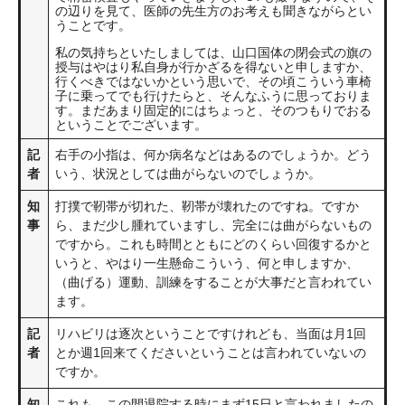
の辺りを見て、医師の先生方のお考えも聞きながらとい
うことです。
私の気持ちといたしましては、山口国体の閉会式の旗の
授与はやはり私自身が行かざるを得ないと申しますか、
行くべきではないかという思いで、その頃こういう車椅
子に乗ってでも行けたらと、そんなふうに思っておりま
す。まだあまり固定的にはちょっと、そのつもりでおる
ということでございます。
記
右手の小指は、何か病名などはあるのでしょうか。どう
者
いう、状況としては曲がらないのでしょうか。
知
打撲で靭帯が切れた、靭帯が壊れたのですね。ですか
事
ら、まだ少し腫れていますし、完全には曲がらないもの
ですから。これも時間とともにどのくらい回復するかと
いうと、やはり一生懸命こういう、何と申しますか、
（曲げる）運動、訓練をすることが大事だと言われてい
ます。
記
リハビリは逐次ということですけれども、当面は月1回
者
とか週1回来てくださいということは言われていないの
ですか。
知
これも、この間退院する時にまず15日と言われましたの