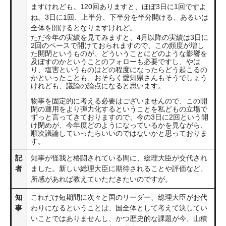
ますけれども。120回ありますと、ほぼ3日に1回ですよ
ね。3日に1回、上半分、下半分を半分開ける、あるいは
全体を開けるとなりますけれど。
ただ今年の実績を見てみますと、4月以降の実績は3日に
2回のペースで開けておられますので、この頻度が増し
た開閉というものが、どういうことにどのような影響を
及ぼすのかということのフォローも必要ですし、やは
り、塩害というものはどの程度になったらどう起こるの
かといったことも、おそらく愛知県さんもそうでしょう
けれども、議論の論点になると思います。
物事を固定的に考える必要はございませんので、この開
閉の運用をより弾力化するということを私どもの立場で
ずっと言ってきておりますので、今の3日に2回という開
け閉めが、今年度どのようになっているかを見ながら、
順次議論していったらいいのではないかと思っておりま
す。
記
知事が怪我と格闘されている間に、総理大臣が交代され
者
ました。新しい総理大臣に期待されることや評価など、
所感があれば教えていただきたいのですが。
知
これだけ短期間に次々と国のリーダー、総理大臣がお代
事
わりになるということは、国全体として考えて決してい
いことではありませんし、かつ歴史的な課題が今、山積