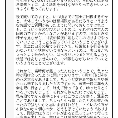
可能性もないわけではありませんので、その辺りはある
意味焦らずに、よく診断を受けながらやってきたいとい
うふうに思っております。
後で聞いてみますと、いつ頃までに完全に回復するのか
と、大体こういうものは相場観があるだろうというよう
なお話でご質問があったように聞いておりますけれど
も、こういう骨のひびというものは、それぞれの本人の
回復力ですとか色々なことがありますので、医師も逐次
様子を見ながら、回復の状況に応じてこの辺りまでやっ
ていいよということを言っていくということでございま
す。完全に自分の足で歩行できて、松葉杖も歩行器も使
わないという状態がいつ頃ならというのは、実はまだち
ょっとよく分からない、はっきりいつ頃と言えるような
状態ではありませんので、ご相談しながらやっていくと
いうようなことでございます。
それから、当時何が起こったんだということで、色々な
噂が飛び交ったように聞いております。8月13日に関市
の花火大会がありまして、ちょうど盆休みで娘たちや孫
たちも来ておりましたものですから、家族一緒に花火大
会を観に行きまして、終えて帰ってきて、ゆったりとく
つろいでおりまして、それから休んだわけであります。
私も歳ですから夜中にトイレに立つことが多く、通常の
ことでありまして、ちょっと引っ越したことの影響があ
ったのではないかと思いますけれども、トイレの位置が
右側なのか左側なのか、どうもぼけていたようでありま
して、階段のほうにトイレがあると思って歩いて行って
一歩踏み出したら、実はそこは階段で足場が何もなかっ