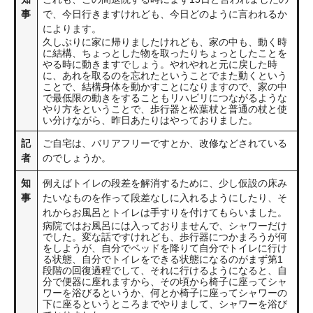
事
で、今日行きますけれども、今日どのように言われるか
によります。
久しぶりに家に帰りましたけれども、家の中も、動く時
に結構、ちょっとした物を取ったりちょっとしたことを
やる時に動きますでしょう。やれやれと元に戻した時
に、あれを取るのを忘れたということでまた動くという
ことで、結構身体を動かすことになりますので、家の中
で最低限の動きをすることもリハビリにつながるような
やり方をということで、歩行器と松葉杖と普通の杖と使
い分けながら、昨日あたりはやっておりました。
記
ご自宅は、バリアフリーですとか、改修などされている
者
のでしょうか。
知
例えばトイレの段差を解消するために、少し仮設の床み
事
たいなものを作って段差なしに入れるようにしたり、そ
れからお風呂とトイレは手すりを付けてもらいました。
病院ではお風呂には入っておりませんで、シャワーだけ
でした。変な話ですけれども、歩行器につかまろうが何
をしようが、自分でベッドを降りて自分でトイレに行け
る状態、自分でトイレをできる状態になるのがまず第1
段階の回復過程でして、それに行けるようになると、自
分で便器に座れますから、その頃から椅子に座ってシャ
ワーを浴びるというか、何とか椅子に座ってシャワーの
下に座るというところまでやりまして、シャワーを浴び