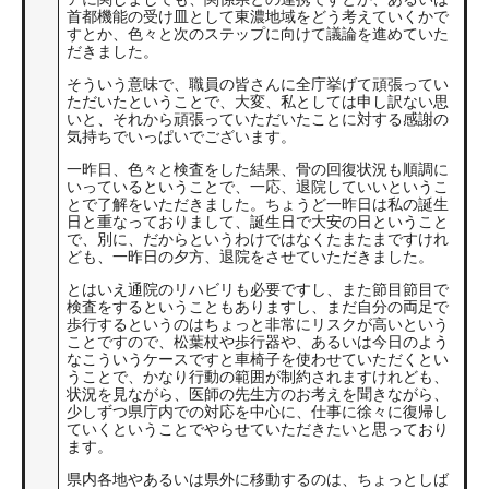
首都機能の受け皿として東濃地域をどう考えていくかで
すとか、色々と次のステップに向けて議論を進めていた
だきました。
そういう意味で、職員の皆さんに全庁挙げて頑張ってい
ただいたということで、大変、私としては申し訳ない思
いと、それから頑張っていただいたことに対する感謝の
気持ちでいっぱいでございます。
一昨日、色々と検査をした結果、骨の回復状況も順調に
いっているということで、一応、退院していいというこ
とで了解をいただきました。ちょうど一昨日は私の誕生
日と重なっておりまして、誕生日で大安の日ということ
で、別に、だからというわけではなくたまたまですけれ
ども、一昨日の夕方、退院をさせていただきました。
とはいえ通院のリハビリも必要ですし、また節目節目で
検査をするということもありますし、まだ自分の両足で
歩行するというのはちょっと非常にリスクが高いという
ことですので、松葉杖や歩行器や、あるいは今日のよう
なこういうケースですと車椅子を使わせていただくとい
うことで、かなり行動の範囲が制約されますけれども、
状況を見ながら、医師の先生方のお考えを聞きながら、
少しずつ県庁内での対応を中心に、仕事に徐々に復帰し
ていくということでやらせていただきたいと思っており
ます。
県内各地やあるいは県外に移動するのは、ちょっとしば