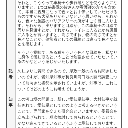
それと、こうやって車椅子や歩行器などを使うようにな
りますと、1つは秘書課の皆さんや看護師の方々も含め
て、本当に親身になって色々とお手伝いしていただける
ものですから大変ありがたいなという思いやら、それか
ら、色々な施設のバリアフリーの所がすごく目に入りま
す。それから、座りますと目線が、この車椅子の目線で
周りを見渡すとか。それから、トイレに入るとかお風呂
に入るとか言いますと、高さですね、物の高さですとか
色々なことが、健常者としての目線とは違って色々なこ
とを感じます。
そういう意味で、ある種そういう色々な目線を、私なり
に身体で感じ取るということは勉強させていただいてい
るのかなという感じがいたします。
記
久しぶりに質問できるので、県政一般の方もお聞きした
者
いのですが。愛知県知事が長良川河口堰の開門調査につ
いて前向きな姿勢を示されていますが、知事は、これに
ついてはどのようにお考えでしょうか。
知
この河口堰の問題は、新しい愛知県知事、大村知事が就
事
任されて、愛知県としてどのように考えるべきかという
ことで、専門家を交えた研究会といいますか、委員会を
立ち上げられて、順次検討しておられるということで、
かなり進んできているというふうに承知しております。