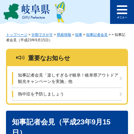
ペ
メ
このページの本文へ
ー
ニ
メ
ジ
ュ
ニ
の
ー
ュ
先
を
ー
頭
飛
トップページ
>
分類でさがす
>
県政情報
>
知事
>
知事記者会見
>
>
知事記
者会見（平成23年9月15日）
で
ば
す
し
。
て
重要なお知らせ
本
文
へ
知事記者会見「楽しすぎるぞ岐阜！岐阜県アウトドア
観光キャンペーンを実施」他
熱中症を予防しましょう
本
文
知事記者会見（平成23年9月15
日）