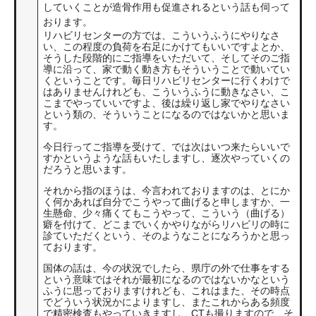
していくことが造骨作用も促進されるという話も伺って
おります。
リハビリセンターの方では、こういうふうにやりなさ
い、この程度の負荷を右足にかけてもいいですよとか、
そうした段階的にご指導をいただいて、そしてそのご指
導に沿って、家で動く動き方もそういうことで動いてい
くということです。毎日リハビリセンターに行くわけで
はありませんけれども、こういうふうに動きなさい、こ
こまでやっていいですよ、後は繰り返し家でやりなさい
という類の、そういうことになるのではないかと思いま
す。
今日行ってご指導を受けて、では次はいつ来たらいいで
すかというような話もいたしますし、逐次やっていくの
だろうと思います。
それから指のほうは、今言われておりますのは、とにか
く何かあれば自分でこうやって曲げると申しますか、一
生懸命、少々痛くてもこうやって、こういう（曲げる）
癖を付けて、どこまでいくかやりながらリハビリの時に
診ていただくという、そのようなことになろうかと思っ
ております。
国体の話は、今の状況でしたら、県庁の外で仕事をする
という意味ではそれが最初になるのではないかなという
ふうに思っておりますけれども、これはまた、その時点
でどういう状況かによりますし、またこれからある頻度
で精密検査もやっていきますし、CTも撮りますので、そ