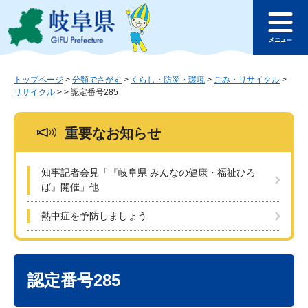
ペ
メ
このページの本文へ
ー
ニ
メ
ジ
ュ
ニ
の
ー
ュ
先
を
ー
頭
飛
トップページ
>
分類でさがす
>
くらし・防災・環境
>
ごみ・リサイクル
>
リサイクル
>
>
認定番号285
で
ば
す
し
。
て
重要なお知らせ
本
文
へ
知事記者会見「『岐阜県 みんなの健康・福祉ひろ
ば』開催」他
熱中症を予防しましょう
本
文
認定番号285