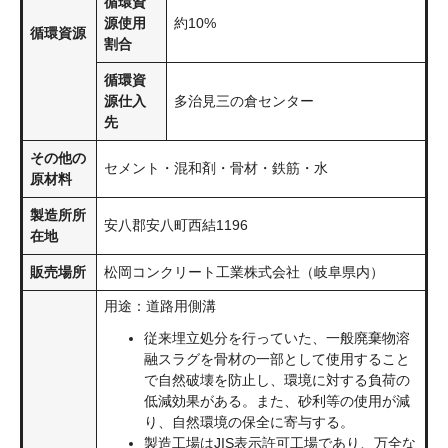
循環資
源使用
約10%
循環資源
割合
循環資
源仕入
多治見三の倉センター
先
その他の
セメント・混和剤・骨材・鉄筋・水
原材料
製造所所
安八郡安八町西結1196
在地
販売場所
松岡コンクリート工業株式会社（岐阜県内）
用途：道路用側溝
従来埋立処分を行っていた、一般廃棄物溶
融スラグを骨材の一部として使用すること
で自然破壊を防止し、環境に対する負荷の
低減効果がある。また、砂利等の使用が減
り、自然環境の保全に寄与する。
製造工場はJIS表示許可工場であり、万全な