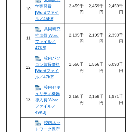
2,459千
2,459千
2,459千
学実習費
10
円
円
円
[Wordファイ
ル／45KB]
共同研究
2,195千
2,195千
2,390千
推進費[Word
11
円
円
円
ファイル／
47KB]
校内パソ
1,556千
1,556千
6,090千
コン賃貸借料
12
円
円
円
[Wordファイ
ル／47KB]
校内セキ
ュリティ機器
2,158千
2,158千
1,971千
13
導入費[Word
円
円
円
ファイル／
49KB]
校内ネッ
トワーク保守