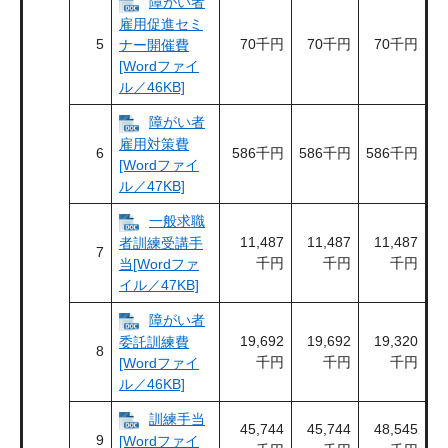
障がい者
雇用促進セミ
5
70千円
70千円
70千円
ナー開催費
[Wordファイ
ル／46KB]
障がい者
雇用対策費
6
586千円
586千円
586千円
[Wordファイ
ル／47KB]
一般求職
11,487
11,487
11,487
者訓練受講手
7
千円
千円
千円
当[Wordファ
イル／47KB]
障がい者
19,692
19,692
19,320
委託訓練費
8
千円
千円
千円
[Wordファイ
ル／46KB]
訓練手当
45,744
45,744
48,545
9
[Wordファイ