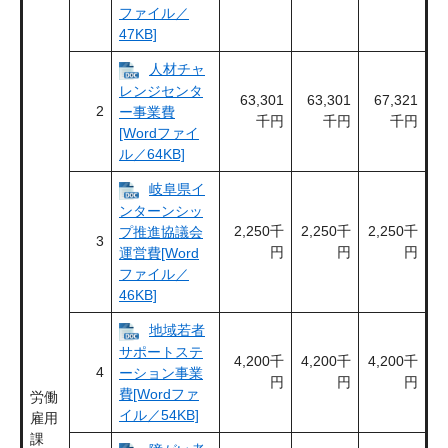
ファイル／
47KB]
人材チャ
レンジセンタ
63,301
63,301
67,321
2
ー事業費
千円
千円
千円
[Wordファイ
ル／64KB]
岐阜県イ
ンターンシッ
2,250千
2,250千
2,250千
プ推進協議会
3
円
円
円
運営費[Word
ファイル／
46KB]
地域若者
サポートステ
4,200千
4,200千
4,200千
4
ーション事業
円
円
円
費[Wordファ
労働
イル／54KB]
雇用
課