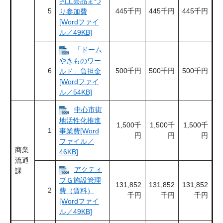
的工芸品まつ
5
445千円
445千円
445千円
り参加費
[Wordファイ
ル／49KB]
「ドーム
やきものワー
6
500千円
500千円
500千円
ルド」負担金
[Wordファイ
ル／54KB]
中心市街
地活性化推進
1,500千
1,500千
1,500千
1
事業費[Word
円
円
円
ファイル／
商業
46KB]
流通
アクティ
課
ブＧ施設管理
131,852
131,852
131,852
2
費（賃料）
千円
千円
千円
[Wordファイ
ル／49KB]