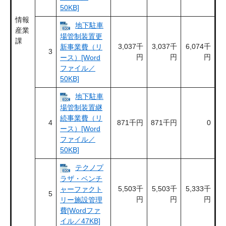
50KB]
情報
地下駐車
産業
場管制装置更
課
3,037千
3,037千
6,074千
新事業費（リ
3
円
円
円
ース）[Word
ファイル／
50KB]
地下駐車
場管制装置継
続事業費（リ
4
871千円
871千円
0
ース）[Word
ファイル／
50KB]
テクノプ
ラザ・ベンチ
5,503千
5,503千
5,333千
ャーファクト
5
円
円
円
リー施設管理
費[Wordファ
イル／47KB]