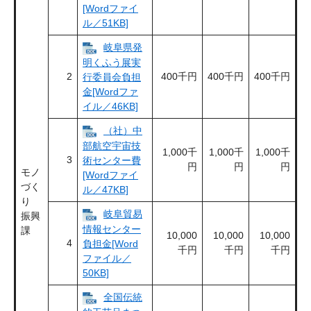
[Wordファイ
ル／51KB]
岐阜県発
明くふう展実
2
400千円
400千円
400千円
行委員会負担
金[Wordファ
イル／46KB]
（社）中
部航空宇宙技
1,000千
1,000千
1,000千
3
術センター費
円
円
円
モノ
[Wordファイ
づく
ル／47KB]
り
岐阜貿易
振興
情報センター
課
10,000
10,000
10,000
4
負担金[Word
千円
千円
千円
ファイル／
50KB]
全国伝統