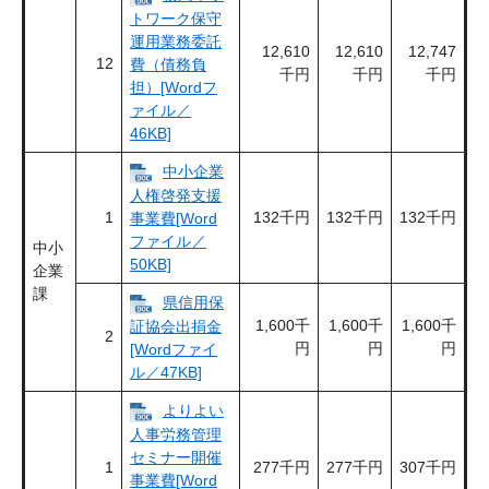
トワーク保守
運用業務委託
12,610
12,610
12,747
12
費（債務負
千円
千円
千円
担）[Wordフ
ァイル／
46KB]
中小企業
人権啓発支援
1
132千円
132千円
132千円
事業費[Word
ファイル／
中小
50KB]
企業
課
県信用保
1,600千
1,600千
1,600千
証協会出捐金
2
円
円
円
[Wordファイ
ル／47KB]
よりよい
人事労務管理
セミナー開催
1
277千円
277千円
307千円
事業費[Word