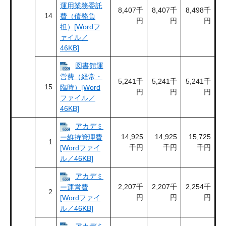
運用業務委託
8,407千
8,407千
8,498千
14
費（債務負
円
円
円
担）[Wordフ
ァイル／
46KB]
図書館運
営費（経常・
5,241千
5,241千
5,241千
15
臨時）[Word
円
円
円
ファイル／
46KB]
アカデミ
14,925
14,925
15,725
ー維持管理費
1
千円
千円
千円
[Wordファイ
ル／46KB]
アカデミ
2,207千
2,207千
2,254千
ー運営費
2
円
円
円
[Wordファイ
ル／46KB]