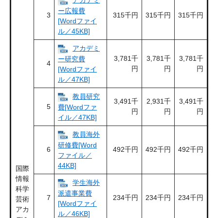
アカデミ
ー広報費
3
315千円
315千円
315千円
[Wordファイ
ル／45KB]
アカデミ
3,781千
3,781千
3,781千
ー研究費
4
円
円
円
[Wordファイ
ル／47KB]
教員研究
3,491千
2,931千
3,491千
5
費[Wordファ
円
円
円
イル／47KB]
教員海外
研修費[Word
6
492千円
492千円
492千円
ファイル／
44KB]
国際
情報
学生海外
科学
派遣事業費
7
234千円
234千円
234千円
芸術
[Wordファイ
アカ
ル／46KB]