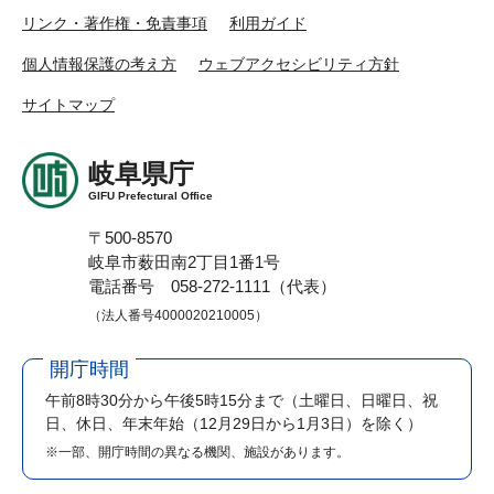
リンク・著作権・免責事項
利用ガイド
個人情報保護の考え方
ウェブアクセシビリティ方針
サイトマップ
岐阜県庁
GIFU Prefectural Office
〒500-8570
岐阜市薮田南2丁目1番1号
電話番号 058-272-1111（代表）
（法人番号4000020210005）
開庁時間
午前8時30分から午後5時15分まで
（土曜日、日曜日、祝
日、休日、年末年始（12月29日から1月3日）を除く）
※一部、開庁時間の異なる機関、施設があります。