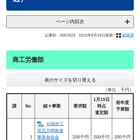
ページ内目次
記事ID：0007823
2015年9月16日更新
財政課
商工労働部
表のサイズを切り替える
（単位：千円）
1月15日
前年度
課
No
細々事業
要求額
時点
予算額
査定額
伝統的工
芸品月間推進
1
200千円
200千円
200千円
事業負担金