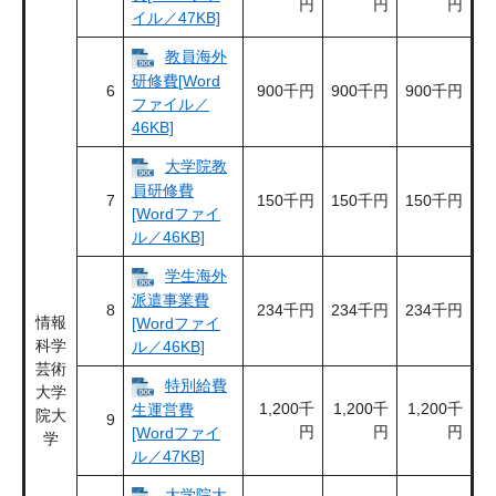
円
円
円
イル／47KB]
教員海外
研修費[Word
6
900千円
900千円
900千円
ファイル／
46KB]
大学院教
員研修費
7
150千円
150千円
150千円
[Wordファイ
ル／46KB]
学生海外
派遣事業費
8
234千円
234千円
234千円
情報
[Wordファイ
科学
ル／46KB]
芸術
特別給費
大学
1,200千
1,200千
1,200千
生運営費
院大
9
円
円
円
[Wordファイ
学
ル／47KB]
大学院大