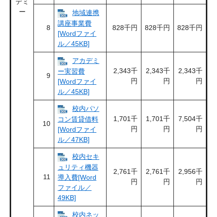
デミ
ー
地域連携
講座事業費
8
828千円
828千円
828千円
[Wordファイ
ル／45KB]
アカデミ
2,343千
2,343千
2,343千
ー実習費
9
円
円
円
[Wordファイ
ル／45KB]
校内パソ
1,701千
1,701千
7,504千
コン賃貸借料
10
円
円
円
[Wordファイ
ル／47KB]
校内セキ
ュリティ機器
2,761千
2,761千
2,956千
11
導入費[Word
円
円
円
ファイル／
49KB]
校内ネッ