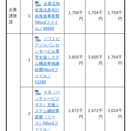
企業立地
企業
促進法基本計
1,704千
1,704千
1,704千
誘致
1
画推進事業費
円
円
円
課
[Wordファイ
ル／48KB]
ソフトピ
アジャパンセ
ンタービル運
3,605千
3,605千
1,764千
営支援システ
1
円
円
円
ム機器整備継
続費[Wordフ
ァイル／
51KB]
ＶＢ（ベ
ンチャービジ
ネス）支援シ
2,672千
2,672千
3,024千
ステム継続事
2
円
円
円
業費（リー
ス）[Wordフ
ァイル／