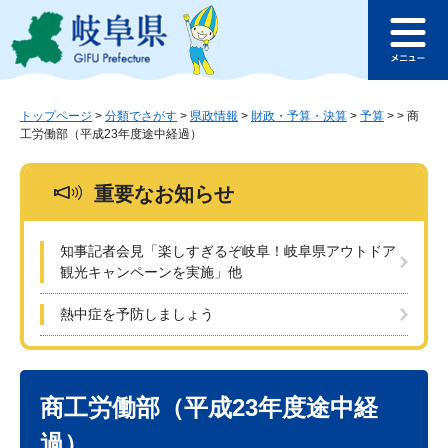
ペ
メ
このページの本文へ
ー
ニ
メ
ジ
ュ
ニ
の
ー
ュ
先
を
ー
頭
飛
トップページ
>
分類でさがす
>
県政情報
>
財政・予算・決算
>
予算
>
>
商
工労働部（平成23年度途中経過）
で
ば
す
し
。
て
重要なお知らせ
本
文
へ
知事記者会見「楽しすぎるぞ岐阜！岐阜県アウトドア
観光キャンペーンを実施」他
熱中症を予防しましょう
本
文
商工労働部（平成23年度途中経
過）