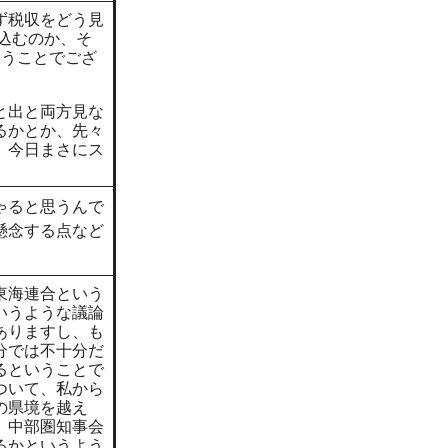
ず税収をどう見
込むのか、そ
いうことでござ
と出と両方見な
るかとか、先々
。今日まさにス
ゃると思うんで
懸念する点など
東海連合という
いうような議論
ありますし、も
分では不十分だ
るということで
ついて、私から
の県境を越え
、中部圏知事会
るかというよう