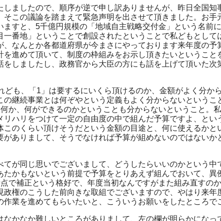
たしましたので、順序が逆で申し訳ありませんが、昨日全国知
、そこの議論を踏まえて緊急声明を出させて頂きました。お手
いますと、5千億円規模の「地域自主戦略交付金」という名前
目一番地」ということで創設されたということで私どもとして
が、なんとか各都道府県が今まさにやっております来年度の予
計を進めて頂いて、制度の枠組みをお示し頂きたいということ
話をしましたし、政務官から大臣の方にも話を上げて頂いた次
けれども、「1」は要するにいくら頂けるのか、金額がよく分か
この継続事業とは何ぞやという定義もよく分からないというこ
は何か、何ができるのかということも分からないということ。
メリハリをつけて一定の自由度の中で組んだ予算ですよ、とい
体このくらい頂けそうだという金額の目途と、何に使えるかと
要がありまして、そうでなければ予算が組めないのではないか
べてが同じ思いでございまして、どうしたらいいのかという中
あたかもないという前提で予算をとりあえず組んでおいて、異
時点で補正という格好で、年度当初なんですがまた組み直すの
現政権のこうした前向きな取組でございますので、やはり来年
の作業を進めてもらいたいと、こういうお願いをしたところで
はなかなか難しいところがありまして、左の欄が明らかになっ