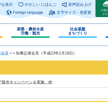
このページの本文へ
がな表示
やさしい にほんご
音声読み上げ
分類
Foreign language
文字サイズ・色変更
さが
産業・農林水産
社会基盤
労働・観光
まちづくり
閉
閉
じ
じ
る
る
者会見
>
>
知事記者会見（平成23年1月19日）
ア観光キャンペーンを実施」他