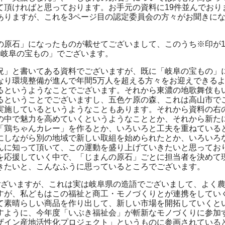
て頂ければと思っております。お手元の資料に19件並んでおり
ありますが、これを3ページ目の認定委員会の方々がお聞きに
の原石」になったものが載せてございまして、このうち※印が
「岐阜の宝もの」でございます。
況」と書いてある資料でございますが、既に「岐阜の宝もの」
なり環境整備が進んで年間5万人を超える方々をお迎えできる
るというようなことでございます。それから東濃の地歌舞伎も
るということでございますし、五色ケ原の森、これは高山市で
実施しているというようなこともあります。それから資料の右
の中で魅力を高めていくというようなこととか、それから新た
「鶏ちゃんカレー」を作るとか、いろいろと工夫を重ねている
にしながら別の地域で新しい取組を始められたとか、いろいろ
んに知って頂いて、この運動を盛り上げていきたいと思ってお
を応援していく中で、「じまんの原石」ごとに担当者を決めて
きたいと、こんなふうに思っているところでございます。
ございますが、これは実は岐阜県の造語でございまして、よく
すが、私どもはこの福祉と商工・モノづくりとが連携をしてい
て素晴らしい商品を作り出して、新しい市場を開拓していくと
すように、今年度「いぶき福祉会」が斬新なモノづくりに参加
ザイン産地活性化プロジェクト」というものに参画されている