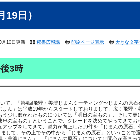
月19日）
年9月10日更新
秘書広報課
印刷ページ表示
大きな文字
午後3時
ついて、「第4回飛騨・美濃じまんミーティング〜じまんの原石
じまん」は平成19年からスタートしておりまして、広く飛騨・
もう少し磨かれたものについては「明日の宝もの」、そして更
岐阜の宝もの」ということで、グレードを決めてやってきてお
ュアップをしてきて、魅力が向上した19件を「じまんの原石」
頂きまして、その上でその中から「じまんの原石」ということで
騨・美濃じまん」、「じまんの原石」については関心が高まっ