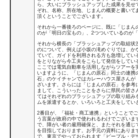
ら、大いにブラッシュアップした成果を見せ
ぞれ、名称、所在地、じまんの概要と書いて
頂くということでございます。
それから一番後ろのページに、既に「じまん
のが「明日の宝もの」、2つついているのが
それから横長の「ブラッシュアップの取組状
のについて、例えば小坂の滝めぐりでは、か
ていて、ガイドを利用される方も急増してい
をとりながら今工夫をこらして発信をしてい
ここでは電気自動車を活用しながらツアーを
いますように、「じまんの原石」同士の連携
石」のケイチャンではカレーハウス屋さんが
ざいます。さらには「じまんの原石」を参考
まして、こういったことをさらに県民の皆さ
てはそれぞれのブラッシュアップの取り組み
ムを派遣するとか、いろいろと工夫をしてい
2番目が、「福祉・商工連携」ということで
う言葉が政府の中で使われるわけでございま
で、障がい者の雇用確保と、またそれを通じ
を目指しております。お手元の資料にありま
で、東京でやっておられます「ピープル・デ