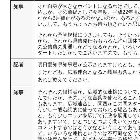
それ自身が大きなポイントになるわけでして
知事
込むか、その前提として今年度、平成22年度
れから3月補正があるのかないのか、あると
いまして、もうちょっとお待ち頂きたいと思
それから予算規模につきましても、そういっ
がら、それから県債発行ももちろん許可団体
の公債費の見通しがどうなるかとか、いろい
タートしたばかりでございますので、もうち
記者
明日愛知県知事選が公示されますけれども、
すけれども、広域連合となると岐阜も含まれ
あれば教えてください。
それぞれの候補者が、広域的な連携について
知事
んでしたか、そのような言葉を使われること
もあります。広域連合は、関西がこの間スタ
う少し一般名詞的に使っておられる場合もあ
と、もう少しエリアを広げて行政を展開して
ありますので、ひとつひとつよく聞いてみな
コメントするのはどうかなということであり
て、いろいろな連携というのは不可避な分野
議の決定を受けて、私どもが主宰する格好で