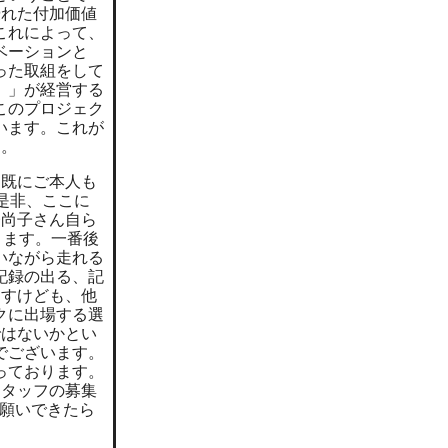
優れた付加価値
これによって、
ベーションと
った取組をして
）」が経営する
このプロジェク
います。これが
す。
は既にご本人も
是非、ここに
橋尚子さん自ら
ります。一番後
いながら走れる
記録の出る、記
ますけども、他
クに出場する選
ではないかとい
でございます。
っております。
スタッフの募集
願いできたら