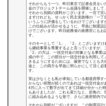
それからもう一つ、昨日東京で記者会見をい
金のプロジェクトチーム会議を開催しまして
それから別紙の資料がございます。一言で言
ますけれども、せっかく民主党政権の「一丁
いうふうに評価をしているわけでございます
この仕組みが活かせるように、早急に制度設
けでございます。昨日総務省の政務官にもお
す。
そのキーとして「1」、「2」とございます
ら継続事業を尊重するよと言っていますが、
「2」の方は、一括交付金の対象となる事業
成の中で、この部分が一括交付金を利用して
きるようにするためには、厳密でなくとも大
途と、この両方を早急に明らかにして頂く必
す。
実は少なくとも私が承知している都道府県す
からない状態が続くのであれば一括交付金が
4月に入って数字が出てきて詳細が分かった
もありましたが、これも変だなと。折角の、
に組み込めるような形で、さらに政府部内で
それから別紙がございますが、この制度設計