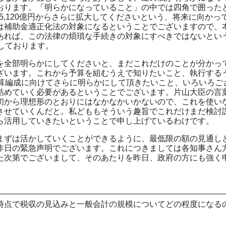
おります。「明らかになっていること」の中では四角で囲った
5,120億円からさらに拡大してくださいという、将来に向かっ
は補助金適正化法の対象になるということでございますので、
あれば、この法律の煩瑣な手続きの対象にすべきではないとい
しております。
を全部明らかにしてくださいと、まだこれだけのことが分かっ
ざいます。これから予算を組むうえで知りたいこと、執行する
予算編成に向けてさらに明らかにして頂きたいこと、いろいろご
詰めていく必要があるということでございます。片山大臣の言
初から理想形のとおりにはなかなかいかないので、これを使い
させていくんだと。私どももそういう趣旨でこれだけまだ検討
ら活用していきたいということで申し上げているわけです。
まずは活かしていくことができるように、最低限の額の見通し
昨日の緊急声明でございます。これにつきましては各知事さん
た次第でございまして、そのあたりを昨日、政府の方にも強く
時点で税収の見込みと一般会計の規模についてどの程度になる