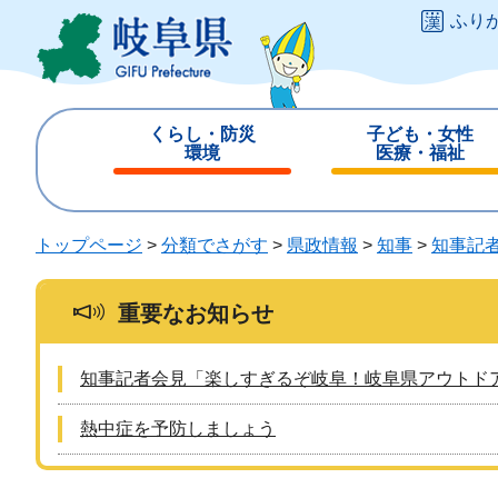
ペ
メ
ふり
ー
ニ
ジ
ュ
の
ー
先
を
くらし・防災
子ども・女性
頭
飛
環境
医療・福祉
で
ば
閉
閉
す
し
じ
じ
。
て
る
る
トップページ
>
分類でさがす
>
県政情報
>
知事
>
知事記
本
文
へ
重要なお知らせ
知事記者会見「楽しすぎるぞ岐阜！岐阜県アウトド
熱中症を予防しましょう