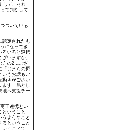
まして、それ
なって判断して
1つついている
に認定されたも
ようになってき
いろいろと連携
ございますが、
の方の2にござ
に「じまんの原
というお話もご
な動きがござい
ります。県とし
現地へ支援チー
農商工連携とい
くということ
いうようなこと
するということ
ということで