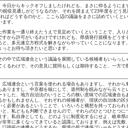
、今日からキックオフしましたけれども、まさに仰るようにま
の税収見通しがどうなるのか、それを踏まえて23年度をどう見
すればどうするのかと、ここら辺の議論をまさに詰めていくと
います。
た作業を一通り終えたうえで見定めていくということで、入り
ですから許可がいるわけですけれども、県債発行規模をどうす
ろと、多元連立方程式を解きながらやっていくことになります
ょっとお待ち頂きたいと思います。
その中で広域連合という議論を展開している候補者もいらっし
てくるわけで、その意見に賛同もしくは期待すること、一方で
、広域連合という言葉を使われる場合もありますし、それから
もありますし、中京都を核にして、道州制を睨みながら云々と
ートした、地方自治法のいうところの狭い意味での広域連合も
るかもしれませんし、それぞれの候補者が、現状の自治体の区
いく必要があるということで、いろいろと構想を持っておられ
いと、私どもも判断できませんので、それらのひとつひとつに
ます。私自身としても、どのように制度化するにせよ、岐阜県
が非常に多くなってきていると認識しております。例えば先般
、口蹄疫の連携をどうするか、県境の所で連係プレーをどうす