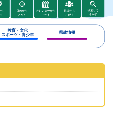
検索して
から
目的から
カレンダーから
組織から
さがす
す
さがす
さがす
さがす
教育・文化
県政情報
スポーツ・青少年
閉
閉
じ
じ
る
る