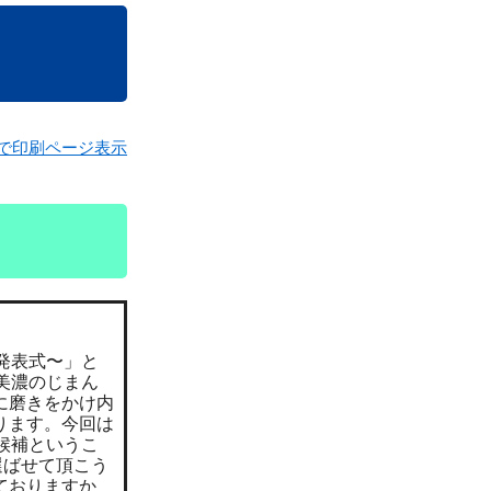
で印刷ページ表示
発表式〜」と
美濃のじまん
に磨きをかけ内
ります。今回は
候補というこ
選ばせて頂こう
ておりますか