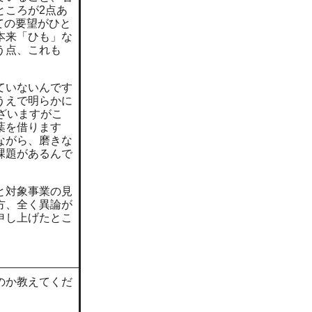
ところが2点あ
ての要望がひと
本来「ひも」な
う点、これも
ていないんです
うえで明らかに
ざいますがこ
葉を借ります
ながら、磨きな
課題があるんで
と対象事業の見
方、全く異論が
申し上げたとこ
のか教えてくだ