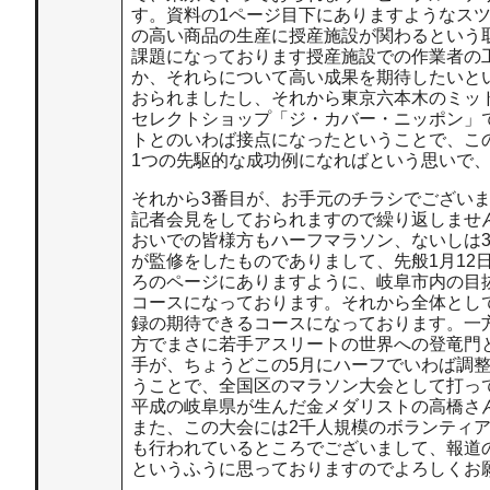
す。資料の1ページ目下にありますようなス
の高い商品の生産に授産施設が関わるという
課題になっております授産施設での作業者の
か、それらについて高い成果を期待したいと
おられましたし、それから東京六本木のミッ
セレクトショップ「ジ・カバー・ニッポン」
トとのいわば接点になったということで、こ
1つの先駆的な成功例になればという思いで
それから3番目が、お手元のチラシでござい
記者会見をしておられますので繰り返しませ
おいでの皆様方もハーフマラソン、ないしは
が監修をしたものでありまして、先般1月1
ろのページにありますように、岐阜市内の目
コースになっております。それから全体とし
録の期待できるコースになっております。一
方でまさに若手アスリートの世界への登竜門
手が、ちょうどこの5月にハーフでいわば調
うことで、全国区のマラソン大会として打っ
平成の岐阜県が生んだ金メダリストの高橋さ
また、この大会には2千人規模のボランティ
も行われているところでございまして、報道
というふうに思っておりますのでよろしくお