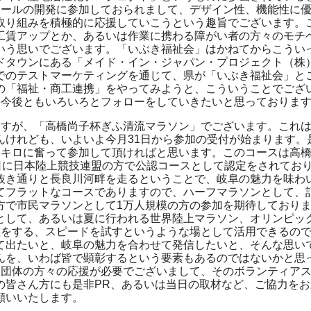
ツールの開発に参加しておられまして、デザイン性、機能性に
取り組みを積極的に応援していこうという趣旨でございます。
工賃アップとか、あるいは作業に携わる障がい者の方々のモチ
いう思いでございます。「いぶき福祉会」はかねてからこうい
ドタウンにある「メイド・イン・ジャパン・プロジェクト（株
でのテストマーケティングを通じて、県が「いぶき福祉会」と
の「福祉・商工連携」をやってみようと、こういうことでござ
、今後ともいろいろとフォローをしていきたいと思っておりま
ますが、「高橋尚子杯ぎふ清流マラソン」でございます。これ
んけれども、いよいよ今月31日から参加の受付が始まります。
3キロに奮って参加して頂ければと思います。このコースは高
2日に日本陸上競技連盟の方で公認コースとして認定をされてお
抜き通りと長良川河畔を走るということで、岐阜の魅力を味わ
てフラットなコースでありますので、ハーフマラソンとして、
方で市民マラソンとして1万人規模の方の参加を期待しており
として、あるいは夏に行われる世界陸上マラソン、オリンピッ
整をする、スピードを試すというような場として活用できるの
て出たいと、岐阜の魅力を合わせて発信したいと、そんな思い
んを、いわば皆で顕彰するという要素もあるのではないかと思
ア団体の方々の応援が必要でございまして、そのボランティア
の皆さん方にも是非PR、あるいは当日の取材など、ご協力をお
願いいたします。