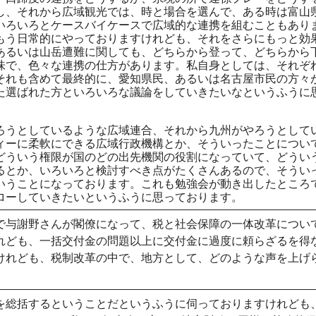
し、それから広域観光では、時と場合を選んで、ある時は富山
いろいろとケースバイケースで広域的な連携を組むこともあり
もう日常的にやっておりますけれども、それをさらにもっと効
あるいは山岳遭難に関しても、どちらから登って、どちらから
味で、色々な連携の仕方があります。私自身としては、それぞ
それも含めて最終的に、愛知県民、あるいは名古屋市民の方々
た選ばれた方といろいろな議論をしていきたいなというふうに
ろうとしているような広域連合、それから九州がやろうとして
ィーに柔軟にできる広域行政機構とか、そういったことについ
どういう権限が国のどの出先機関の役割になっていて、どうい
るとか、いろいろと検討すべき点がたくさんあるので、そうい
いうことになっております。これも勉強会が動き出したところ
ローしていきたいというふうに思っております。
で与謝野さんが閣僚になって、税と社会保障の一体改革につい
れども、一括交付金の問題以上に交付金に過度に頼らざるを得
けれども、税制改革の中で、地方として、どのような声を上げ
を総括するということだというふうに伺っておりますけれども