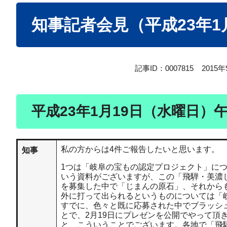
本
知事記者会見（平成23年1
文
記事ID：0007815
2015
平成23年1月19日（水曜日）
私の方からは4件ご報告したいと思います。
知事
1つは「岐阜の宝もの認定プロジェクト」に
いう資料がございますが、この「飛騨・美濃
を募集した中で「じまんの原石」、それから
外に打って出られるというものについては「
すでに、色々と既に応募された中でブラッシ
とで、2月19日にプレゼンを公開でやって
と、こういうことでございます。各地で「飛