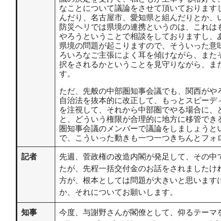
なことについて議論をさせて頂いております
んだり、名古屋市、愛知県と組んだりとか、
防災ヘリでは県境の連携というのは、これは
やろうということで相談をしておりますし、
県境の問題が起こりますので、そういった意
ろいろなご主張によく耳を傾けながら、また
択をされるかということを見守りながら、ま
す。
ただ、先般の中部圏知事会議でも、関西がや
自治法を抜本的に改正して、もっとスピーデ
を注視して、それから中部圏でやる場合に、
と、どういう権限が合理的に地方に移管でき
圏知事会議のメンバーで議論をしましょうと
で、こういった動きも一つ一つきちんとフォ
記者
先週、菅政権の改造内閣が発足して、その中
たが、先程一括交付金のお話をされましたけ
方が、根本としては問題が大きいと思います
か、それについてお願いします。
知事
今度、与謝野さんが閣僚として、仰るテーマ