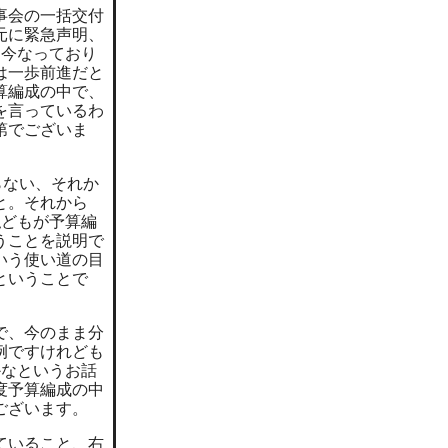
事会の一括交付
元に緊急声明、
に今なっており
は一歩前進だと
算編成の中で、
を言っているわ
第でございま
らない、それか
と。それから
私どもが予算編
うことを説明で
いう使い道の目
ということで
で、今のまま分
例ですけれども
かなというお話
度予算編成の中
ございます。
ていること、右