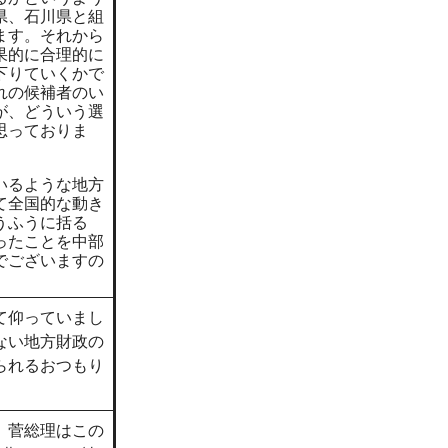
県、石川県と組
ます。それから
果的に合理的に
下りていくかで
れの候補者のい
が、どういう選
思っておりま
いるような地方
て全国的な動き
うふうに括る
ったことを中部
でございますの
て仰っていまし
ない地方財政の
られるおつもり
、菅総理はこの