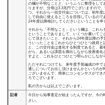
の欄が不明なことと、いうふうに整理をして
りますが、分母は3.3兆円でございますので、
つ。それから一括交付金については、初年度
しで自由に使えるところを目指しているので
24年度以降検討してくださいということを申
それから「不明なこと」という欄は、これら
ということでありまして、いくつか書いてご
して頂きたいこと、それから24年度以降の
ういったことをこれからひとつひとつ政府と
と、この交付金は進化する制度であると、最
がら、あるいは課題を摘出しながら改善進化
すよと、これをひとつひとつ明らかにしなが
ただそれにつけても、来年度予算編成の中で
通しについてお出し頂けませんかというのが
ございませんで、簡単にコンセンサスができ
ろでございます。
私の方からは以上でございます。
記者
今日から知事査定が始まったんですが、今の
さい。