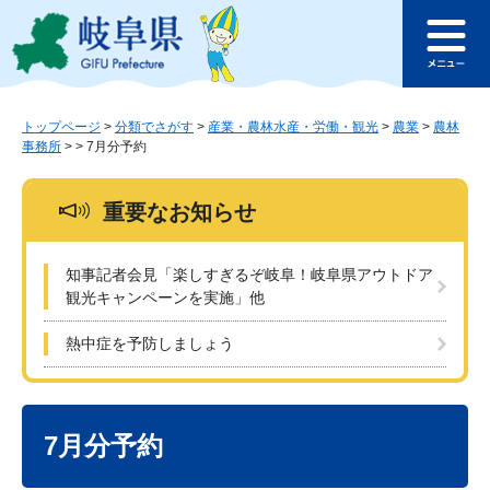
ペ
メ
このページの本文へ
ー
ニ
メ
ジ
ュ
ニ
の
ー
ュ
先
を
ー
頭
飛
トップページ
>
分類でさがす
>
産業・農林水産・労働・観光
>
農業
>
農林
事務所
>
>
7月分予約
で
ば
す
し
。
て
重要なお知らせ
本
文
へ
知事記者会見「楽しすぎるぞ岐阜！岐阜県アウトドア
観光キャンペーンを実施」他
熱中症を予防しましょう
本
文
7月分予約