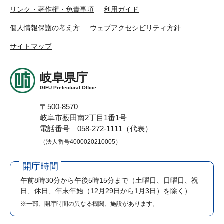
リンク・著作権・免責事項
利用ガイド
個人情報保護の考え方
ウェブアクセシビリティ方針
サイトマップ
岐阜県庁
GIFU Prefectural Office
〒500-8570
岐阜市薮田南2丁目1番1号
電話番号 058-272-1111（代表）
（法人番号4000020210005）
開庁時間
午前8時30分から午後5時15分まで
（土曜日、日曜日、祝
日、休日、年末年始（12月29日から1月3日）を除く）
※一部、開庁時間の異なる機関、施設があります。