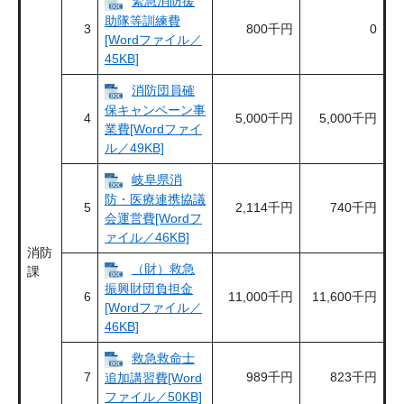
緊急消防援
助隊等訓練費
3
800千円
0
[Wordファイル／
45KB]
消防団員確
保キャンペーン事
4
5,000千円
5,000千円
業費[Wordファイ
ル／49KB]
岐阜県消
防・医療連携協議
5
2,114千円
740千円
会運営費[Wordフ
ァイル／46KB]
消防
（財）救急
課
振興財団負担金
6
11,000千円
11,600千円
[Wordファイル／
46KB]
救急救命士
7
989千円
823千円
追加講習費[Word
ファイル／50KB]