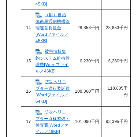
45KB]
（財）自治
体衛星通信機構管
14
28,853千円
28,853千円
理運営負担金
[Wordファイル／
45KB]
被害情報集
約システム維持管
15
6,230千円
6,230千円
理費[Wordファイ
ル／46KB]
防災ヘリコ
118,895千
プター運行委託費
16
108,360千円
円
[Wordファイル／
64KB]
防災ヘリコ
プター点検整備・
17
101,090千円
93,395千円
検査費[Wordファ
イル／46KB]