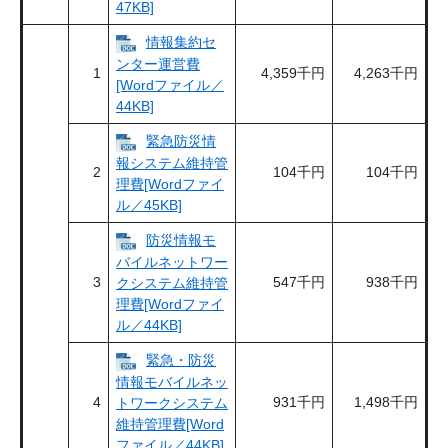
47KB]
情報集約セ
ンター運営費
1
4,359千円
4,263千円
[Wordファイル／
44KB]
緊急防災情
報システム維持管
2
104千円
104千円
理費[Wordファイ
ル／45KB]
防災情報モ
バイルネットワー
3
547千円
938千円
クシステム維持管
理費[Wordファイ
ル／44KB]
緊急・防災
情報モバイルネッ
4
931千円
1,498千円
トワークシステム
維持管理費[Word
ファイル／44KB]