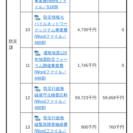
事業費[Wordファ
イル／51KB]
防災情報モ
バイルネットワー
10
4,730千円
0
クシステム事業費
[Wordファイル／
防災
46KB]
課
濃尾地震120
年地震防災フォー
11
1,745千円
0
ラム開催事業費
[Wordファイル／
44KB]
防災行政無
線保守点検委託料
12
59,723千円
59,658千円
[Wordファイル／
46KB]
防災行政無
線緊急障害修繕費
13
900千円
760千円
[Wordファイル／