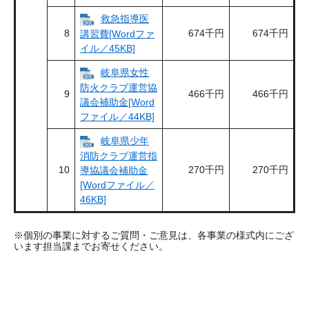
救急指導医
8
674千円
674千円
講習費[Wordファ
イル／45KB]
岐阜県女性
防火クラブ運営協
9
466千円
466千円
議会補助金[Word
ファイル／44KB]
岐阜県少年
消防クラブ運営指
10
270千円
270千円
導協議会補助金
[Wordファイル／
46KB]
※個別の事業に対するご質問・ご意見は、各事業の様式内にござ
います担当課までお寄せください。​