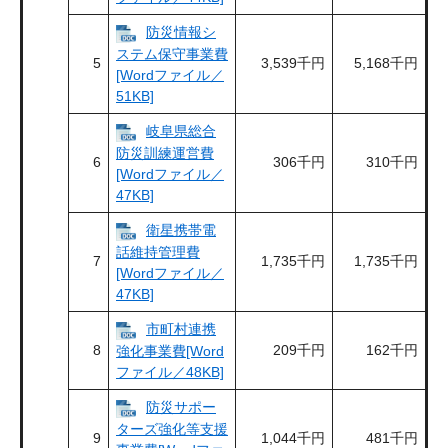
防災情報シ
ステム保守事業費
5
3,539千円
5,168千円
[Wordファイル／
51KB]
岐阜県総合
防災訓練運営費
6
306千円
310千円
[Wordファイル／
47KB]
衛星携帯電
話維持管理費
7
1,735千円
1,735千円
[Wordファイル／
47KB]
市町村連携
8
209千円
162千円
強化事業費[Word
ファイル／48KB]
防災サポー
ターズ強化等支援
9
1,044千円
481千円