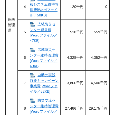
報システム維持管
4
120千円
0
理費[Wordファイ
ル／50KB]
危機
広域防災セ
管理
ンター運営費
課
5
510千円
559千円
[Wordファイル／
47KB]
広域防災セ
ンター維持管理費
6
4,328千円
4,352千円
[Wordファイル／
49KB]
自助の実践
啓発キャンペーン
7
3,866千円
4,500千円
事業費[Wordファ
イル／52KB]
防災交流セ
ンター維持管理費
8
27,486千円
29,175千円
[Wordファイル／