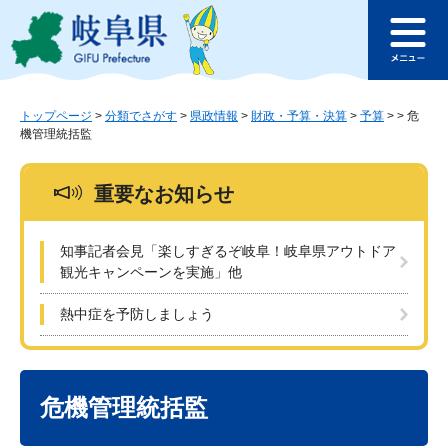
ペ
メ
このページの本文へ
ー
ニ
メ
ジ
ュ
ニ
の
ー
ュ
先
を
ー
頭
飛
トップページ
>
分類でさがす
>
県政情報
>
財政・予算・決算
>
予算
>
>
危
機管理統括監
で
ば
す
し
。
て
重要なお知らせ
本
文
へ
知事記者会見「楽しすぎるぞ岐阜！岐阜県アウトドア
観光キャンペーンを実施」他
熱中症を予防しましょう
本
文
危機管理統括監