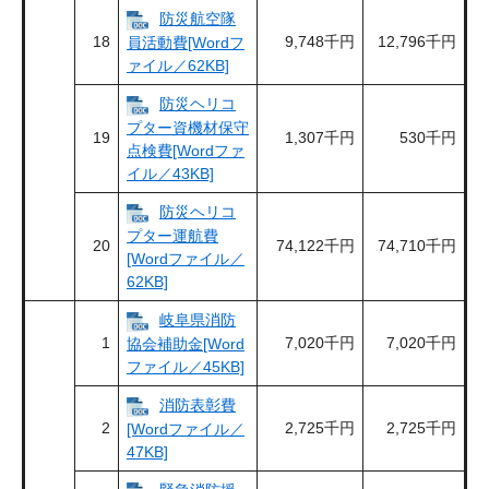
防災航空隊
18
9,748千円
12,796千円
員活動費[Wordフ
ァイル／62KB]
防災ヘリコ
プター資機材保守
19
1,307千円
530千円
点検費[Wordファ
イル／43KB]
防災ヘリコ
プター運航費
20
74,122千円
74,710千円
[Wordファイル／
62KB]
岐阜県消防
1
7,020千円
7,020千円
協会補助金[Word
ファイル／45KB]
消防表彰費
2
2,725千円
2,725千円
[Wordファイル／
47KB]