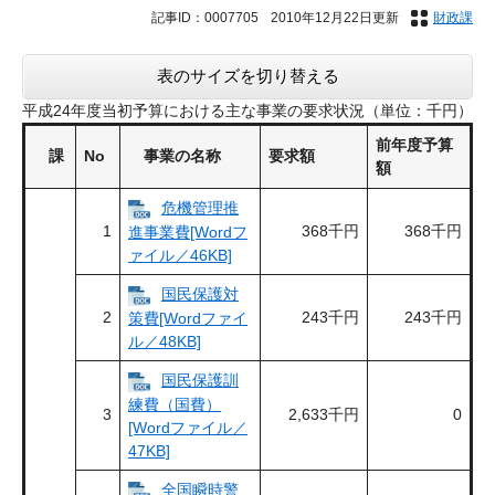
記事ID：0007705
2010年12月22日更新
財政課
表のサイズを切り替える
平成24年度当初予算における主な事業の要求状況（単位：千円）
前年度予算
課
No
事業の名称
要求額
額
危機管理推
1
368千円
368千円
進事業費[Wordフ
ァイル／46KB]
国民保護対
2
243千円
243千円
策費[Wordファイ
ル／48KB]
国民保護訓
練費（国費）
3
2,633千円
0
[Wordファイル／
47KB]
全国瞬時警