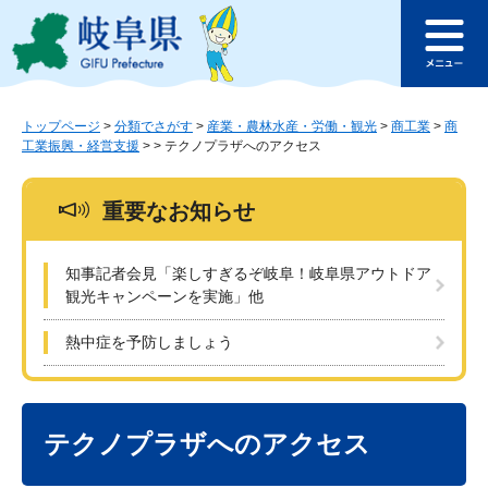
ペ
メ
このページの本文へ
ー
ニ
メ
ジ
ュ
ニ
の
ー
ュ
先
を
ー
頭
飛
トップページ
>
分類でさがす
>
産業・農林水産・労働・観光
>
商工業
>
商
工業振興・経営支援
>
>
テクノプラザへのアクセス
で
ば
す
し
。
て
重要なお知らせ
本
文
へ
知事記者会見「楽しすぎるぞ岐阜！岐阜県アウトドア
観光キャンペーンを実施」他
熱中症を予防しましょう
本
文
テクノプラザへのアクセス