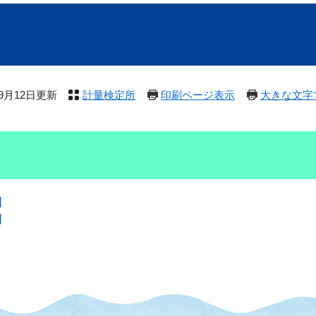
年9月12日更新
計量検定所
印刷ページ表示
大きな文字
]
]