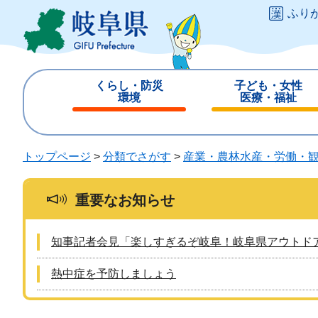
ペ
メ
ふり
ー
ニ
ジ
ュ
の
ー
先
を
くらし・防災
子ども・女性
頭
飛
環境
医療・福祉
で
ば
閉
閉
す
し
じ
じ
。
て
る
る
トップページ
>
分類でさがす
>
産業・農林水産・労働・
本
文
へ
重要なお知らせ
知事記者会見「楽しすぎるぞ岐阜！岐阜県アウトド
熱中症を予防しましょう