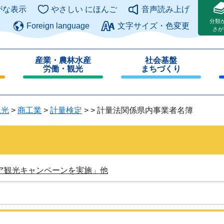
このページの本文へ
がな表示
やさしい にほんご
音声読み上げ
分類
Foreign language
文字サイズ・色変更
さが
産業・農林水産
社会基盤
労働・観光
まちづくり
閉
閉
じ
じ
る
る
観光
>
商工業
>
計量検定
>
>
計量法関係県内事業者名簿
ア観光キャンペーンを実施」他