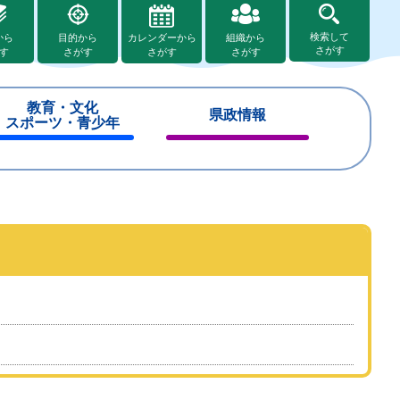
検索して
から
目的から
カレンダーから
組織から
さがす
す
さがす
さがす
さがす
教育・文化
県政情報
スポーツ・青少年
閉
閉
じ
じ
る
る