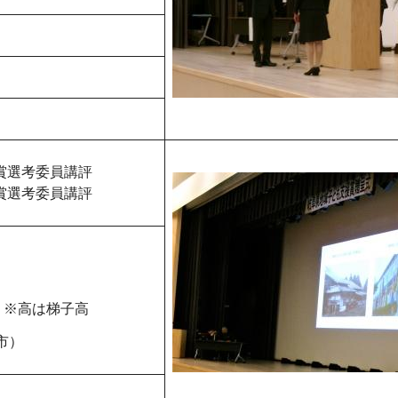
賞選考委員講評
賞選考委員講評
高は梯子高
市）