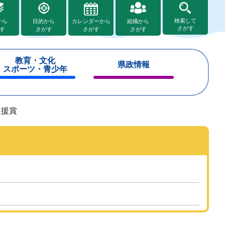
検索して
から
目的から
カレンダーから
組織から
さがす
す
さがす
さがす
さがす
教育・文化
県政情報
スポーツ・青少年
閉
閉
じ
じ
る
る
支援賞