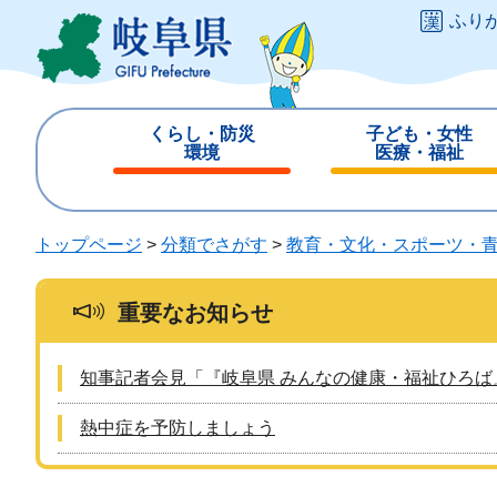
ペ
メ
ふり
ー
ニ
ジ
ュ
の
ー
先
を
くらし・防災
子ども・女性
頭
飛
環境
医療・福祉
で
ば
閉
閉
す
し
じ
じ
。
て
る
る
トップページ
>
分類でさがす
>
教育・文化・スポーツ・
本
文
へ
重要なお知らせ
知事記者会見「『岐阜県 みんなの健康・福祉ひろば
熱中症を予防しましょう