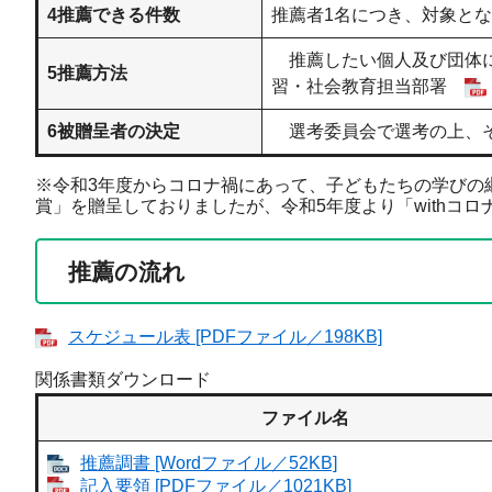
4推薦できる件数
推薦者1名につき、対象とな
推薦したい個人及び団体に
5推薦方法
習・社会教育担当部署
6被贈呈者の決定
選考委員会で選考の上、そ
※令和3年度からコロナ禍にあって、子どもたちの学びの継
賞」を贈呈しておりましたが、令和5年度より「withコ
推薦の流れ
スケジュール表 [PDFファイル／198KB]
関係書類ダウンロード
ファイル名
推薦調書 [Wordファイル／52KB]
記入要領 [PDFファイル／1021KB]