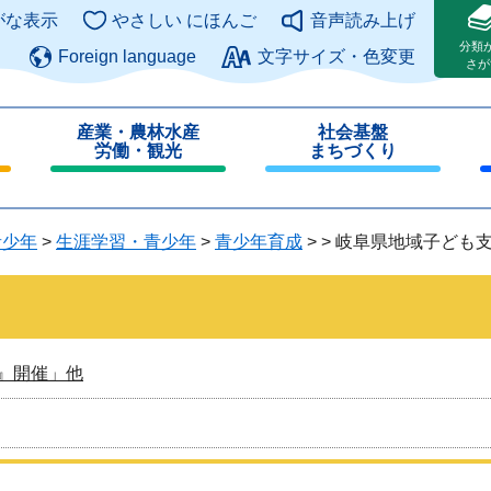
このページの本文へ
がな表示
やさしい にほんご
音声読み上げ
分類
Foreign language
文字サイズ・色変更
さが
産業・農林水産
社会基盤
労働・観光
まちづくり
閉
閉
じ
じ
る
る
青少年
>
生涯学習・青少年
>
青少年育成
>
>
岐阜県地域子ども
』開催」他