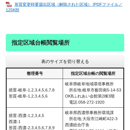
形質変更時要届出区域（解除された区域） [PDFファイル／
125KB]
指定区域台帳閲覧場所
表のサイズを切り替える
整理番号
指定区域台帳の閲覧場所
岐阜県岐阜地域環境事務所
措置-岐阜-1,2,3,4,5,6,7,8
所在地:岐阜市薮田南5-14-53
形質-岐阜-1,2,3,4,5,6
OKBふれあい会館第2棟3階
電話:058-272-1920
岐阜県西濃県事務所環境課
措置-西濃-1,2,3,4,5
所在地:大垣市江崎町422-3
西濃-1
西濃総合庁舎
形質-西濃-2,3,4,5,6,7,8,9