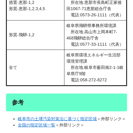
措置-恵那-1,2
所在地:恵那市長島町正家後
形質-恵那-1,2,3,4,5
田1067-71恵那総合庁舎
電話:0573-26-1111（代表）
岐阜県飛騨県事務所環境課
所在地:高山市上岡本町7-
形質-飛騨-1,2
468飛騨総合庁舎
電話:0577-33-1111（代表）
岐阜県環境エネルギー生活部
環境管理課
全て
所在地:岐阜市薮田南2-1-1岐
阜県庁9階
電話:058-272-8272
参考
岐阜市の土壌汚染対策法に基づく指定区域
＜外部リンク＞
全国の指定区域一覧
＜外部リンク＞