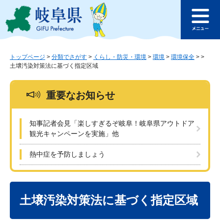
ペ
メ
このページの本文へ
ー
ニ
メ
ジ
ュ
ニ
の
ー
ュ
先
を
ー
頭
飛
トップページ
>
分類でさがす
>
くらし・防災・環境
>
環境
>
環境保全
>
>
土壌汚染対策法に基づく指定区域
で
ば
す
し
。
て
重要なお知らせ
本
文
へ
知事記者会見「楽しすぎるぞ岐阜！岐阜県アウトドア
観光キャンペーンを実施」他
熱中症を予防しましょう
本
文
土壌汚染対策法に基づく指定区域