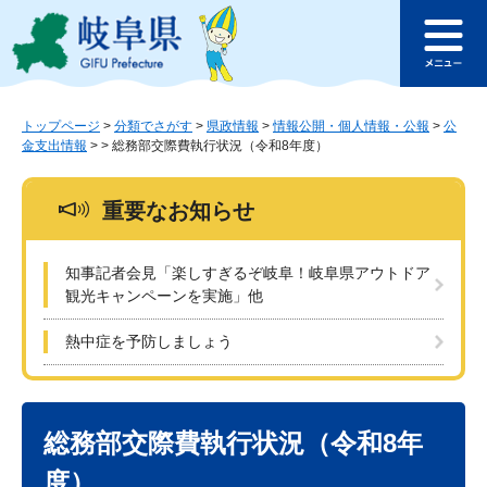
ペ
メ
このページの本文へ
ー
ニ
メ
ジ
ュ
ニ
の
ー
ュ
先
を
ー
頭
飛
トップページ
>
分類でさがす
>
県政情報
>
情報公開・個人情報・公報
>
公
金支出情報
>
>
総務部交際費執行状況（令和8年度）
で
ば
す
し
。
て
重要なお知らせ
本
文
へ
知事記者会見「楽しすぎるぞ岐阜！岐阜県アウトドア
観光キャンペーンを実施」他
熱中症を予防しましょう
本
文
総務部交際費執行状況（令和8年
度）