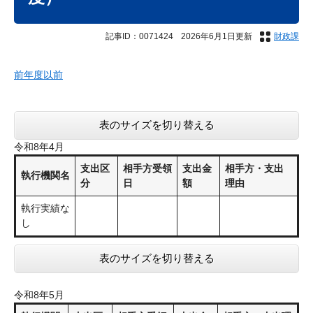
記事ID：0071424
2026年6月1日更新
財政課
前年度以前
表のサイズを切り替える
令和8年4月
支出区
相手方受領
支出金
相手方・支出
執行機関名
分
日
額
理由
執行実績な
し
表のサイズを切り替える
令和8年5月