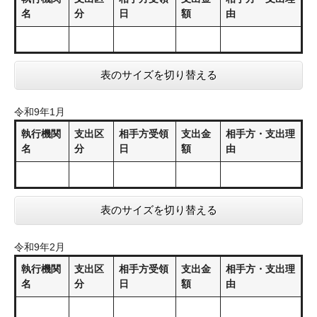
名
分
日
額
由
表のサイズを切り替える
令和9年1月
執行機関
支出区
相手方受領
支出金
相手方・支出理
名
分
日
額
由
表のサイズを切り替える
令和9年2月
執行機関
支出区
相手方受領
支出金
相手方・支出理
名
分
日
額
由