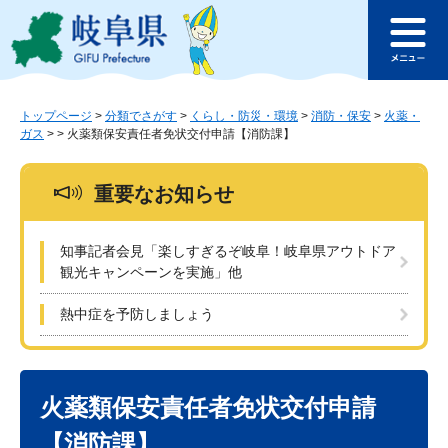
ペ
メ
このページの本文へ
ー
ニ
メ
ジ
ュ
ニ
の
ー
ュ
先
を
ー
頭
飛
トップページ
>
分類でさがす
>
くらし・防災・環境
>
消防・保安
>
火薬・
ガス
>
>
火薬類保安責任者免状交付申請【消防課】
で
ば
す
し
。
て
重要なお知らせ
本
文
へ
知事記者会見「楽しすぎるぞ岐阜！岐阜県アウトドア
観光キャンペーンを実施」他
熱中症を予防しましょう
本
文
火薬類保安責任者免状交付申請
【消防課】