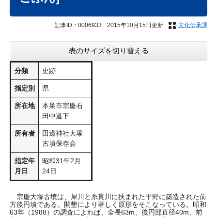
記事ID：0006933
2015年10月15日更新
文化伝承課
表のサイズを切り替える
分類
史跡
指定別
県
所在地
本巣市宗慶石
田中道下
所有者
田邊神社大塚
古墳保存会
指定年
昭和31年2月
月日
24日
宗慶大塚古墳は、犀川と糸貫川に挟まれた平野に築造された前
方後円墳である。開墾により著しく原形をそこなっている。昭和
63年（1988）の調査によれば、全長63m、後円部直径40m、前