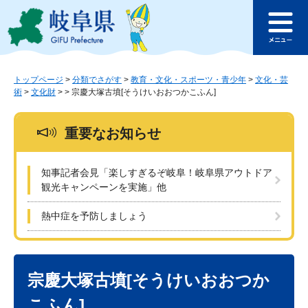
ペ
メ
このページの本文へ
ー
ニ
メ
ジ
ュ
ニ
の
ー
ュ
先
を
ー
頭
飛
トップページ
>
分類でさがす
>
教育・文化・スポーツ・青少年
>
文化・芸
術
>
文化財
>
>
宗慶大塚古墳[そうけいおおつかこふん]
で
ば
す
し
。
て
重要なお知らせ
本
文
へ
知事記者会見「楽しすぎるぞ岐阜！岐阜県アウトドア
観光キャンペーンを実施」他
熱中症を予防しましょう
本
文
宗慶大塚古墳[そうけいおおつか
こふん]