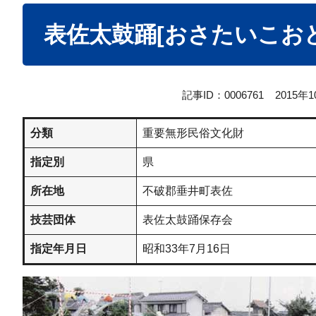
本
表佐太鼓踊[おさたいこお
文
記事ID：0006761
2015年
分類
重要無形民俗文化財
指定別
県
所在地
不破郡垂井町表佐
技芸団体
表佐太鼓踊保存会
指定年月日
昭和33年7月16日