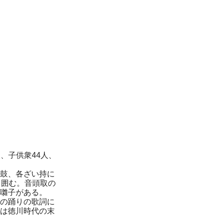
、子供衆44人、
鼓、各ざい持に
り囲む。音頭取の
囃子がある。
の踊りの歌詞に
は徳川時代の末