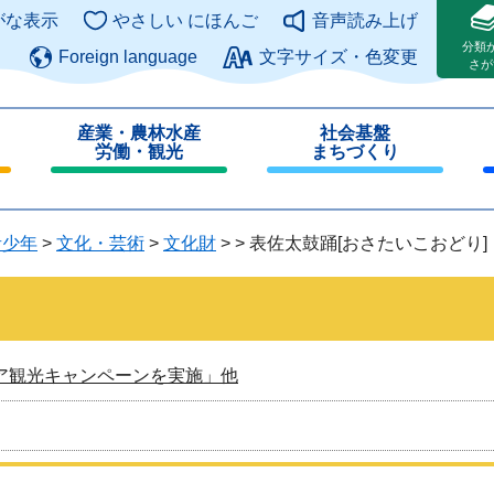
このページの本文へ
がな表示
やさしい にほんご
音声読み上げ
分類
Foreign language
文字サイズ・色変更
さが
産業・農林水産
社会基盤
労働・観光
まちづくり
閉
閉
じ
じ
る
る
青少年
>
文化・芸術
>
文化財
>
>
表佐太鼓踊[おさたいこおどり]
ア観光キャンペーンを実施」他