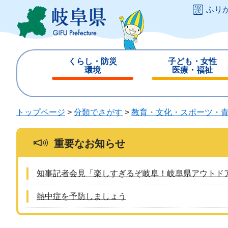
ペ
メ
ふり
ー
ニ
ジ
ュ
の
ー
先
を
くらし・防災
子ども・女性
頭
飛
環境
医療・福祉
で
ば
閉
閉
す
し
じ
じ
。
て
る
る
トップページ
>
分類でさがす
>
教育・文化・スポーツ・
本
文
へ
重要なお知らせ
知事記者会見「楽しすぎるぞ岐阜！岐阜県アウトド
熱中症を予防しましょう