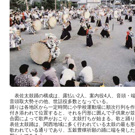
表佐太鼓踊の構成は、露払い2人、案内役4人、音頭・端太
音頭取大勢その他、世話役多数となっている。
踊りは各地区から一定時間に小学校運動場に順次行列を作
付き添われて位置すると、それを円形に囲んで子供衆が並
合図によって歌声がおこり、太鼓打ちが始まる。歌と踊り
表佐太鼓踊は、関西地域に多く行われている太鼓の最も形
歌われている通りであり、五穀豊穣祈願の踊に端を発した