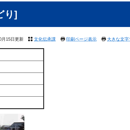
どり]
10月15日更新
文化伝承課
印刷ページ表示
大きな文字