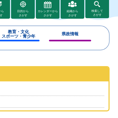
検索して
から
目的から
カレンダーから
組織から
さがす
す
さがす
さがす
さがす
教育・文化
県政情報
スポーツ・青少年
閉
閉
じ
じ
る
る