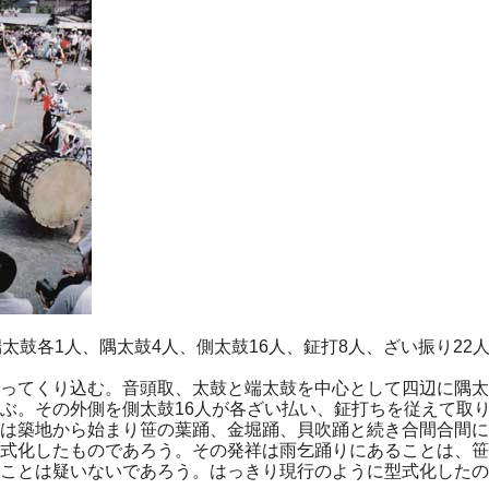
鼓各1人、隅太鼓4人、側太鼓16人、鉦打8人、ざい振り22人
ってくり込む。音頭取、太鼓と端太鼓を中心として四辺に隅太
ぶ。その外側を側太鼓16人が各ざい払い、鉦打ちを従えて取
は築地から始まり笹の葉踊、金堀踊、貝吹踊と続き合間合間に
式化したものであろう。その発祥は雨乞踊りにあることは、笹
ことは疑いないであろう。はっきり現行のように型式化したの