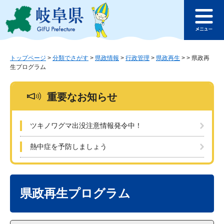
ペ
メ
このページの本文へ
ー
ニ
メ
ジ
ュ
ニ
の
ー
ュ
先
を
ー
頭
飛
トップページ
>
分類でさがす
>
県政情報
>
行政管理
>
県政再生
>
>
県政再
生プログラム
で
ば
す
し
。
て
重要なお知らせ
本
文
へ
ツキノワグマ出没注意情報発令中！
熱中症を予防しましょう
本
文
県政再生プログラム