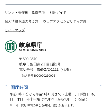
リンク・著作権・免責事項
利用ガイド
個人情報保護の考え方
ウェブアクセシビリティ方針
サイトマップ
岐阜県庁
GIFU Prefectural Office
〒500-8570
岐阜市薮田南2丁目1番1号
電話番号 058-272-1111（代表）
（法人番号4000020210005）
開庁時間
午前8時30分から午後5時15分まで
（土曜日、日曜日、祝
日、休日、年末年始（12月29日から1月3日）を除く）
※一部、開庁時間の異なる機関、施設があります。