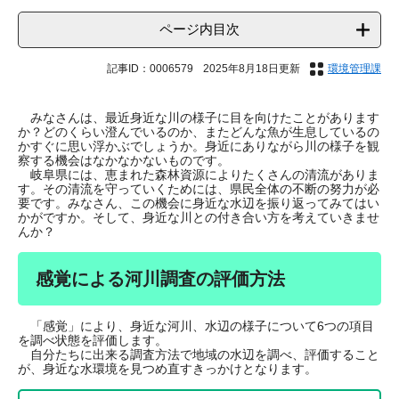
ページ内目次
記事ID：0006579
2025年8月18日更新
環境管理課
みなさんは、最近身近な川の様子に目を向けたことがあります
か？どのくらい澄んでいるのか、またどんな魚が生息しているの
かすぐに思い浮かぶでしょうか。身近にありながら川の様子を観
察する機会はなかなかないものです。
岐阜県には、恵まれた森林資源によりたくさんの清流がありま
す。その清流を守っていくためには、県民全体の不断の努力が必
要です。みなさん、この機会に身近な水辺を振り返ってみてはい
かがですか。そして、身近な川との付き合い方を考えていきませ
んか？
感覚による河川調査の評価方法
「感覚」により、身近な河川、水辺の様子について6つの項目
を調べ状態を評価します。
自分たちに出来る調査方法で地域の水辺を調べ、評価すること
が、身近な水環境を見つめ直すきっかけとなります。