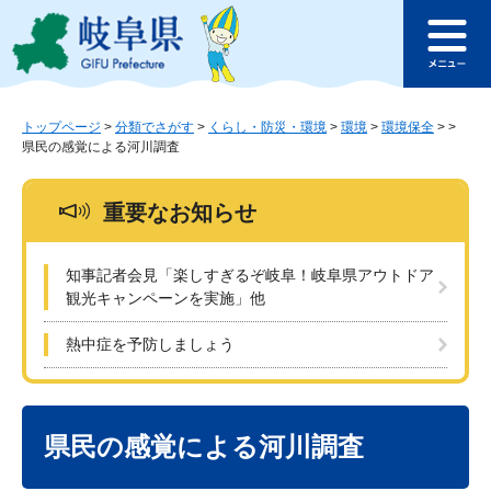
ペ
メ
このページの本文へ
ー
ニ
メ
ジ
ュ
ニ
の
ー
ュ
先
を
ー
頭
飛
トップページ
>
分類でさがす
>
くらし・防災・環境
>
環境
>
環境保全
>
>
県民の感覚による河川調査
で
ば
す
し
。
て
重要なお知らせ
本
文
へ
知事記者会見「楽しすぎるぞ岐阜！岐阜県アウトドア
観光キャンペーンを実施」他
熱中症を予防しましょう
本
文
県民の感覚による河川調査