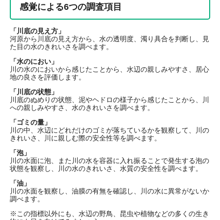
感覚による6つの調査項目
「川底の見え方」
河原から川底の見え方から、水の透明度、濁り具合を判断し、見
た目の水のきれいさを調べます。
「水のにおい」
川の水のにおいから感じたことから、水辺の親しみやすさ、居心
地の良さを評価します。
「川底の状態」
川底のぬめりの状態、泥やヘドロの様子から感じたことから、川
への親しみやすさ、水のきれいさを調べます。
「ゴミの量」
川の中、水辺にどれだけのゴミが落ちているかを観察して、川の
きれいさ、川に親しむ際の安全性等を調べます。
「泡」
川の水面に泡、また川の水を容器に入れ振ることで発生する泡の
状態を観察し、川の水のきれいさ、水質の安全性を調べます。
「油」
川の水面を観察し、油膜の有無を確認し、川の水に異常がないか
調べます。
※この指標以外にも、水辺の野鳥、昆虫や植物などの多くの生き