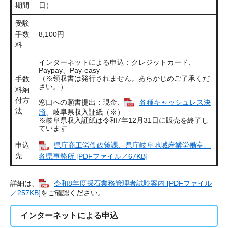
期間
日）
受験
手数
8,100円
料
インターネットによる申込：クレジットカード、
Paypay、Pay-easy
（※領収書は発行されません。あらかじめご了承くだ
手数
さい。）
料納
付方
窓口への願書提出：現金、
各種キャッシュレス決
法
済
、岐阜県収入証紙（※）
※岐阜県収入証紙は令和7年12月31日に販売を終了し
ています
申込
県庁商工労働政策課、県庁岐阜地域産業労働室、
先
各県事務所 [PDFファイル／67KB]
詳細は、
令和8年度採石業務管理者試験案内 [PDFファイル
／257KB]
をご確認ください。
インターネットによる申込