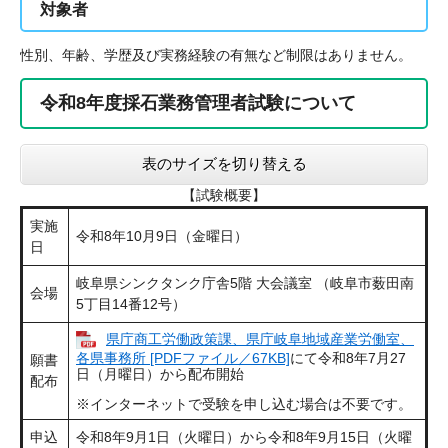
対象者
性別、年齢、学歴及び実務経験の有無など制限はありません。
令和8年度採石業務管理者試験について
表のサイズを切り替える
【試験概要】
実施
令和8年10月9日（金曜日）
日
岐阜県シンクタンク庁舎5階 大会議室 （岐阜市薮田南
会場
5丁目14番12号）
県庁商工労働政策課、県庁岐阜地域産業労働室、
各県事務所 [PDFファイル／67KB]
にて令和8年7月27
願書
日（月曜日）から配布開始
配布
※インターネットで受験を申し込む場合は不要です。
申込
令和8年9月1日（火曜日）から令和8年9月15日（火曜