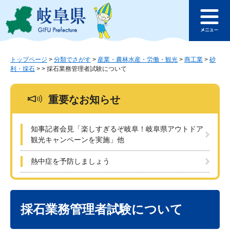
ペ
メ
このページの本文へ
ー
ニ
メ
ジ
ュ
ニ
の
ー
ュ
先
を
ー
頭
飛
トップページ
>
分類でさがす
>
産業・農林水産・労働・観光
>
商工業
>
砂
利・採石
>
>
採石業務管理者試験について
で
ば
す
し
。
て
重要なお知らせ
本
文
へ
知事記者会見「楽しすぎるぞ岐阜！岐阜県アウトドア
観光キャンペーンを実施」他
熱中症を予防しましょう
本
文
採石業務管理者試験について