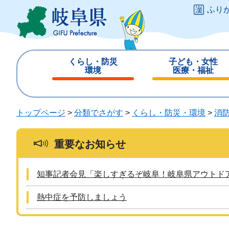
ペ
メ
ふり
ー
ニ
ジ
ュ
の
ー
先
を
くらし・防災
子ども・女性
頭
飛
環境
医療・福祉
で
ば
閉
閉
す
し
じ
じ
。
て
る
る
トップページ
>
分類でさがす
>
くらし・防災・環境
>
消
本
文
へ
重要なお知らせ
知事記者会見「楽しすぎるぞ岐阜！岐阜県アウトド
熱中症を予防しましょう