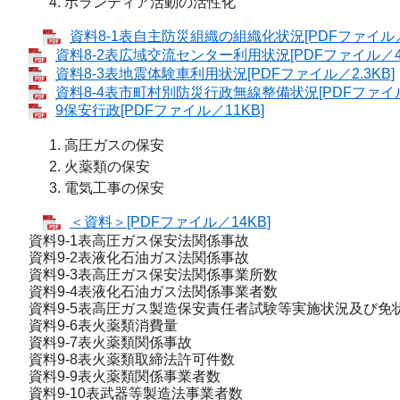
ボランティア活動の活性化
資料8-1表自主防災組織の組織化状況[PDFファイル／5
資料8-2表広域交流センター利用状況[PDFファイル／4.
資料8-3表地震体験車利用状況[PDFファイル／2.3KB]
資料8-4表市町村別防災行政無線整備状況[PDFファイル／
9保安行政[PDFファイル／11KB]
高圧ガスの保安
火薬類の保安
電気工事の保安
＜資料＞[PDFファイル／14KB]
資料9-1表高圧ガス保安法関係事故
資料9-2表液化石油ガス法関係事故
資料9-3表高圧ガス保安法関係事業所数
資料9-4表液化石油ガス法関係事業者数
資料9-5表高圧ガス製造保安責任者試験等実施状況及び免
資料9-6表火薬類消費量
資料9-7表火薬類関係事故
資料9-8表火薬類取締法許可件数
資料9-9表火薬類関係事業者数
資料9-10表武器等製造法事業者数