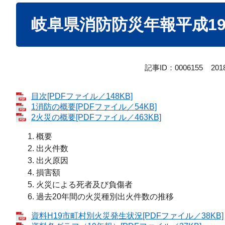
本
岐阜県消防防災年報平成1
文
記事ID：0006155
20
目次[PDFファイル／148KB]
1消防の概要[PDFファイル／54KB]
2火災の概要[PDFファイル／463KB]
概要
出火件数
出火原因
損害額
火災による死者及び負傷者
過去20年間の火災種別出火件数の推移
資料H19市町村別火災発生状況[PDFファイル／38KB]