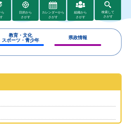
検索して
から
目的から
カレンダーから
組織から
さがす
す
さがす
さがす
さがす
教育・文化
県政情報
スポーツ・青少年
閉
閉
じ
じ
る
る