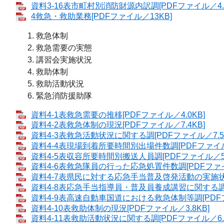
資料3-16表市町村別消防財源内訳調[PDFファイル／4.8
4救急・救助業務[PDFファイル／13KB]
救急体制
救急需要の実態
講習会実施状況
救助体制
救助活動状況
緊急消防援助隊
資料4-1表救急需要の推移[PDFファイル／4.0KB]
資料4-2表救急体制の現況[PDFファイル／7.4KB]
資料4-3表救急活動状況に関する調[PDFファイル／7.5
資料4-4表現場到着所要時間別出場件数調[PDFファイル／
資料4-5表収容所要時間別搬送人員調[PDFファイル／5.
資料4-6表救急隊員の行った応急処置件数調[PDFファイル
資料4-7表県民に対する応急手当普及啓発活動の実施状況調
資料4-8表応急手当指導員・普及員養成講習に関する調[P
資料4-9表高速自動車国道における救急体制等調[PDFフ
資料4-10表救助体制の現況[PDFファイル／3.8KB]
資料4-11表救助活動状況に関する調[PDFファイル／6.8