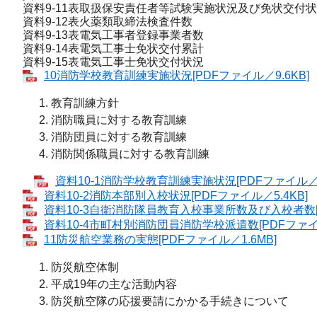
資料9-11表取扱保安責任者等試験実施状況及び免状交付
資料9-12表火薬類取締法検査件数
資料9-13表電気工事者登録事業者数
資料9-14表電気工事士免状交付累計
資料9-15表電気工事士免状交付状況
10消防学校教育訓練実施状況[PDFファイル／9.6KB]
教育訓練方針
消防職員に対する教育訓練
消防団員に対する教育訓練
消防関係職員に対する教育訓練
資料10-1消防学校教育訓練実施状況[PDFファイル／5.
資料10-2消防本部別入校状況[PDFファイル／5.4KB]
資料10-3自衛消防隊員教育入校事業所数及び入校者数[P
資料10-4市町村別消防団員消防学校派遣数[PDFファイル
11防災航空業務の実態[PDFファイル／1.6MB]
防災航空体制
平成19年の主な活動内容
防災航空隊の応援要請にかかる手続きについて