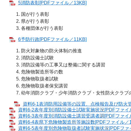
5消防表彰[PDFファイル／13KB]
国が行う表彰
県が行う表彰
各種団体が行う表彰
6予防行政[PDFファイル／11KB]
防火対象物の防火体制の推進
消防設備士試験
消防設備等の工事又は整備に関する講習
危険物製造所等の数
危険物取扱者試験
危険物取扱者保安講習
幼年消防クラブ・少年消防クラブ・女性防火クラブ
資料6-1表消防用設備等の設置、点検報告及び防火管理
資料6-2表年度別消防設備士試験実施状況[PDFファイル／
資料6-3表年度別消防設備士講習受講者調[PDFファイル／
資料6-4表県下危険物製造所等施設数[PDFファイル／11
資料6-5表年度別危険物取扱者試験実施状況[PDFファイル