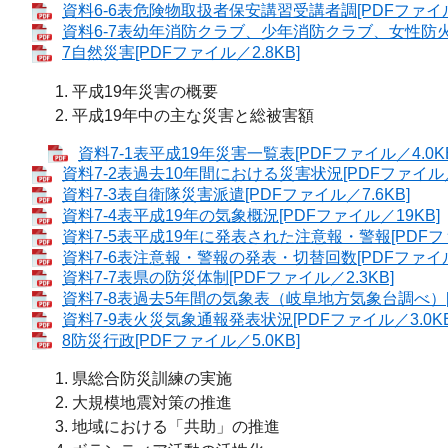
資料6-6表危険物取扱者保安講習受講者調[PDFファイル／
資料6-7表幼年消防クラブ、少年消防クラブ、女性防火ク
7自然災害[PDFファイル／2.8KB]
平成19年災害の概要
平成19年中の主な災害と総被害額
資料7-1表平成19年災害一覧表[PDFファイル／4.0KB
資料7-2表過去10年間における災害状況[PDFファイル／4
資料7-3表自衛隊災害派遣[PDFファイル／7.6KB]
資料7-4表平成19年の気象概況[PDFファイル／19KB]
資料7-5表平成19年に発表された注意報・警報[PDFファ
資料7-6表注意報・警報の発表・切替回数[PDFファイル／
資料7-7表県の防災体制[PDFファイル／2.3KB]
資料7-8表過去5年間の気象表（岐阜地方気象台調べ）[P
資料7-9表火災気象通報発表状況[PDFファイル／3.0KB
8防災行政[PDFファイル／5.0KB]
県総合防災訓練の実施
大規模地震対策の推進
地域における「共助」の推進