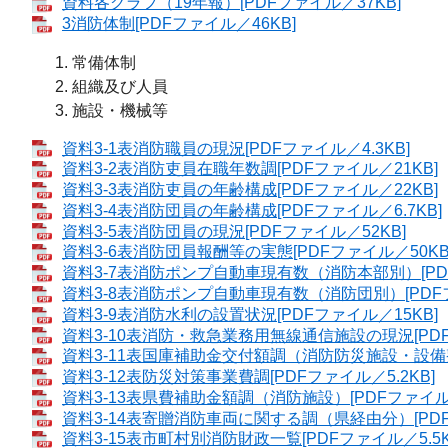
資料各グラフ（19年報）[PDFファイル／37KB]
3消防体制[PDFファイル／46KB]
常備体制
組織及び人員
施設・機械等
資料3-1表消防職員の現況[PDFファイル／4.3KB]
資料3-2表消防吏員在職年数調[PDFファイル／21KB]
資料3-3表消防吏員の年齢構成[PDFファイル／22KB]
資料3-4表消防団員の年齢構成[PDFファイル／6.7KB]
資料3-5表消防団員の現況[PDFファイル／52KB]
資料3-6表消防団員報酬等の実態[PDFファイル／50KB
資料3-7表消防ポンプ自動車現有数（消防本部別）[PDF
資料3-8表消防ポンプ自動車現有数（消防団別）[PDFフ
資料3-9表消防水利の設置状況[PDFファイル／15KB]
資料3-10表消防・救急業務用無線通信施設の現況[PDFフ
資料3-11表国庫補助金交付額調（消防防災施設・設備整
資料3-12表防災対策事業費調[PDFファイル／5.2KB]
資料3-13表県費補助金額調（消防施設）[PDFファイル／
資料3-14表寄贈消防車両に関する調（県経由分）[PDFフ
資料3-15表市町村別消防財政一覧[PDFファイル／5.5K