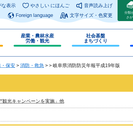
このページの本文へ
がな表示
やさしい にほんご
音声読み上げ
分類
Foreign language
文字サイズ・色変更
さが
産業・農林水産
社会基盤
労働・観光
まちづくり
閉
閉
じ
じ
る
る
防・保安
>
消防・救急
>
>
岐阜県消防防災年報平成19年版
ア観光キャンペーンを実施」他