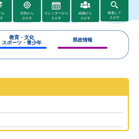
検索して
から
目的から
カレンダーから
組織から
さがす
す
さがす
さがす
さがす
教育・文化
県政情報
スポーツ・青少年
閉
閉
じ
じ
る
る