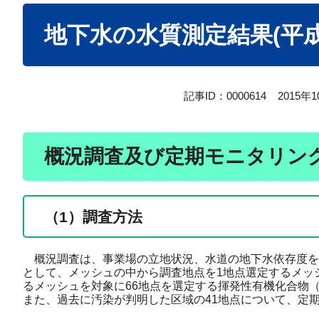
本
地下水の水質測定結果(平成
文
記事ID：0000614
2015年
概況調査及び定期モニタリン
（1）調査方法
概況調査は、事業場の立地状況、水道の地下水依存度を考
として、メッシュの中から調査地点を1地点選定するメッ
るメッシュを対象に66地点を選定する揮発性有機化合物
また、過去に汚染が判明した区域の41地点について、定