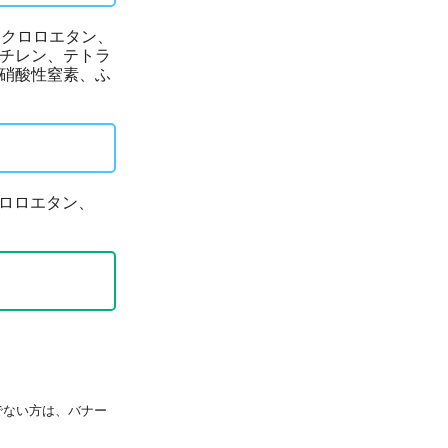
ジクロロエタン、
ロエチレン、テトラ
亜硝酸性窒素、ふ
クロロエタン、
持ちでない方は、バナー