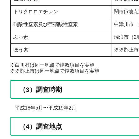
トリクロロエチレン
関市(5地点
硝酸性窒素及び亜硝酸性窒素
中津川市、
ふっ素
瑞浪市（2
ほう素
※※郡上市
※白川村は同一地点で複数項目を実施
※※郡上市は同一地点で複数項目を実施
（3）調査時期
平成18年5月〜平成19年2月
（4）調査地点