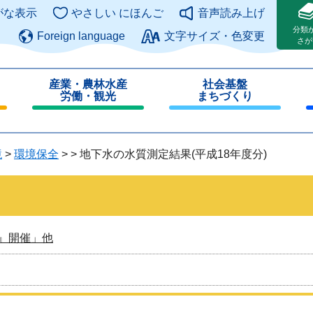
このページの本文へ
がな表示
やさしい にほんご
音声読み上げ
分類
Foreign language
文字サイズ・色変更
さが
産業・農林水産
社会基盤
労働・観光
まちづくり
閉
閉
じ
じ
る
る
境
>
環境保全
>
>
地下水の水質測定結果(平成18年度分)
』開催」他