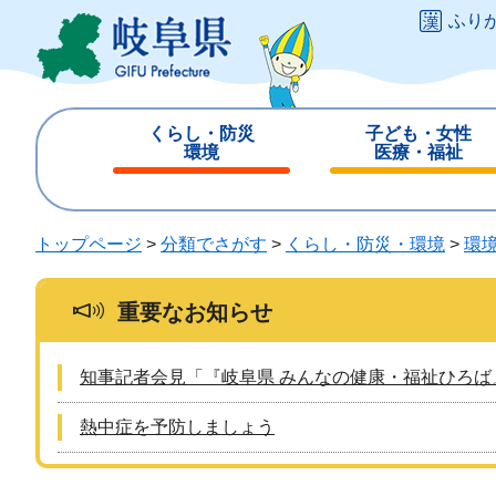
ペ
メ
ふり
ー
ニ
ジ
ュ
の
ー
先
を
くらし・防災
子ども・女性
頭
飛
環境
医療・福祉
で
ば
閉
閉
す
し
じ
じ
。
て
る
る
トップページ
>
分類でさがす
>
くらし・防災・環境
>
環
本
文
へ
重要なお知らせ
知事記者会見「『岐阜県 みんなの健康・福祉ひろば
熱中症を予防しましょう