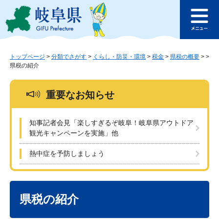
ペ
メ
このページの本文へ
ー
ニ
メ
ジ
ュ
ニ
の
ー
ュ
先
を
ー
頭
飛
トップページ
>
分類でさがす
>
くらし・防災・環境
>
税金
>
県税の概要
>
>
県税の紹介
で
ば
す
し
。
て
重要なお知らせ
本
文
へ
知事記者会見「楽しすぎるぞ岐阜！岐阜県アウトドア
観光キャンペーンを実施」他
熱中症を予防しましょう
本
文
県税の紹介