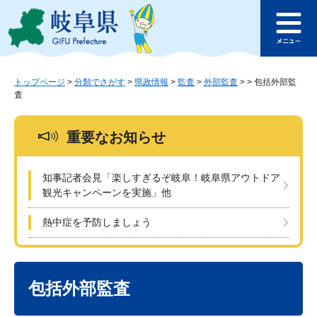
ペ
メ
このページの本文へ
ー
ニ
メ
ジ
ュ
ニ
の
ー
ュ
先
を
ー
頭
飛
トップページ
>
分類でさがす
>
県政情報
>
監査
>
外部監査
>
>
包括外部監
査
で
ば
す
し
。
て
重要なお知らせ
本
文
へ
知事記者会見「楽しすぎるぞ岐阜！岐阜県アウトドア
観光キャンペーンを実施」他
熱中症を予防しましょう
本
文
包括外部監査