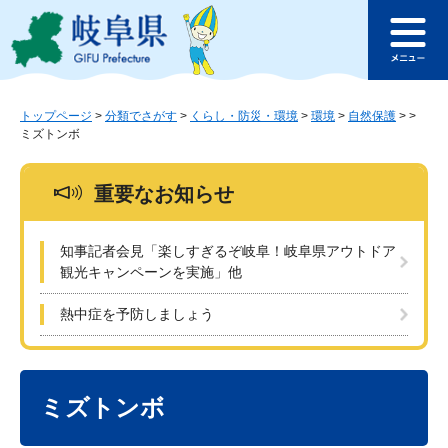
ペ
メ
このページの本文へ
ー
ニ
メ
ジ
ュ
ニ
の
ー
ュ
先
を
ー
頭
飛
トップページ
>
分類でさがす
>
くらし・防災・環境
>
環境
>
自然保護
>
>
ミズトンボ
で
ば
す
し
。
て
重要なお知らせ
本
文
へ
知事記者会見「楽しすぎるぞ岐阜！岐阜県アウトドア
観光キャンペーンを実施」他
熱中症を予防しましょう
本
文
ミズトンボ