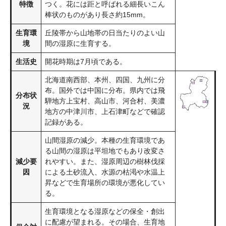
特徴
つく。花には距と呼ばれる細長いこん
棒状のものがあり長さ約15mm。
生育環
丘陵帯から山地帯の日当たりのよい山
境
間の湿原に生育する。
生活史
開花時期は7月頃である。
北海道南西部、本州、四国、九州に分
布。国外では中国に分布。県内では飛
分布状
騨地方上宝村、高山市、河合村、美濃
況
地方の中津川市、上石津町などで確認
記録がある。
山間湿原の減少。本種の生育環境であ
る山間の湿原は平坦地でもあり改変さ
減少要
れやすい。また、湿原周辺の樹林伐採
因
による土砂流入、水源の枯渇や水温上
昇などで生育場所の環境が悪化してい
る。
生育環境となる湿原などの保全・創出
に配慮が望まれる。その場合、生育地