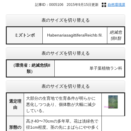
記事ID：0005106
2015年9月15日更新
自然環境課
表のサイズを切り替える
絶滅危
ミズトンボ
HabenariasagittiferaReichb.fil.
惧II類
表のサイズを切り替える
（環境省：絶滅危惧II
単子葉植物ラン科
類）
表のサイズを切り替える
大部分の生育地で生育条件が明らかに
選定理
悪化しつつあり、個体数が大幅に減少
由
している。
高さ40〜70cmの多年草。花は淡緑色で
形態の
径1cm程度。茎の先にまばらにやや多く