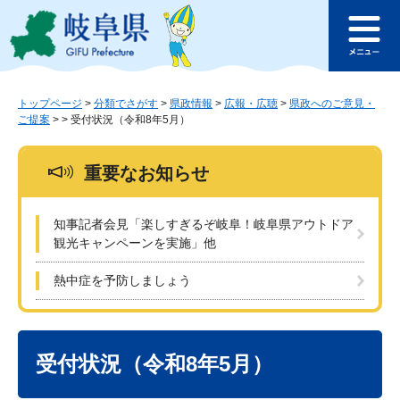
ペ
メ
このページの本文へ
ー
ニ
メ
ジ
ュ
ニ
の
ー
ュ
先
を
ー
頭
飛
トップページ
>
分類でさがす
>
県政情報
>
広報・広聴
>
県政へのご意見・
ご提案
>
>
受付状況（令和8年5月）
で
ば
す
し
。
て
重要なお知らせ
本
文
へ
知事記者会見「楽しすぎるぞ岐阜！岐阜県アウトドア
観光キャンペーンを実施」他
熱中症を予防しましょう
本
文
受付状況（令和8年5月）