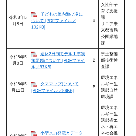
女性部子
育て支援
子どもの屋内遊び場に
令和8年5
課
B
ついて [PDFファイル／
月8日
リニア未
102KB]
来都市局
公園緑地
課
週休2日制モデル工事実
県土整備
令和8年5
B
部技術検
施要領について [PDFファイ
月8日
査課
ル／97KB]
環境エネ
令和8年5
クママップについて
ルギー生
B
月11日
活部自然
[PDFファイル／88KB]
環境課
環境エネ
ルギー生
活部省エ
ネ・再エ
小型水力発電とデータ
ネ社会推