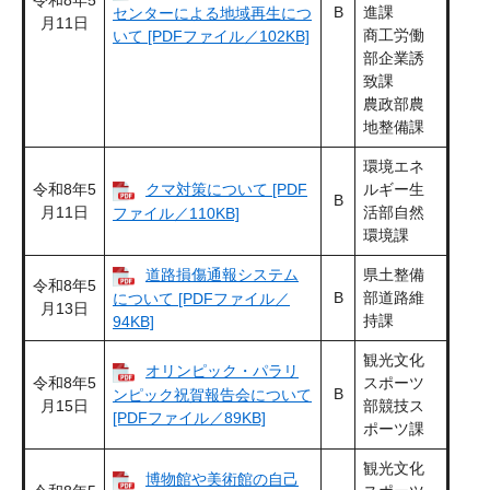
令和8年5
B
進課
センターによる地域再生につ
月11日
商工労働
いて [PDFファイル／102KB]
部企業誘
致課
農政部農
地整備課
環境エネ
令和8年5
クマ対策について [PDF
ルギー生
B
月11日
活部自然
ファイル／110KB]
環境課
道路損傷通報システム
県土整備
令和8年5
B
部道路維
について [PDFファイル／
月13日
持課
94KB]
観光文化
オリンピック・パラリ
令和8年5
スポーツ
B
ンピック祝賀報告会について
月15日
部競技ス
[PDFファイル／89KB]
ポーツ課
観光文化
博物館や美術館の自己