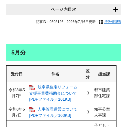
ページ内目次
記事ID：0503126
2026年7月6日更新
行政管理課
5月分
区
受付日
件名
担当課
分
岐阜県住宅リフォーム
令和8年5
都市建築
B
支援事業費補助金について
月7日
部住宅課
[PDFファイル／101KB]
令和8年5
人事管理運営について
知事公室
B
月7日
人事課
[PDFファイル／103KB]
子ども・