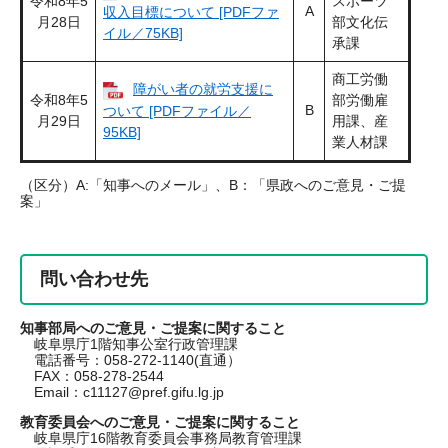
令和8年5
スポーツ
A
収入目標について [PDFファ
月28日
部文化伝
イル／75KB]
承課
商工労働
障がい者の就労支援に
令和8年5
部労働雇
B
ついて [PDFファイル／
月29日
用課、産
95KB]
業人材課
（区分）A:「知事へのメール」、B：「県政へのご意見・ご提
案」
問い合わせ先
知事部局へのご意見・ご提案に関すること
岐阜県庁1階知事公室行政管理課
電話番号：058-272-1140(直通）
FAX：058-278-2544
Email：
c11127@pref.gifu.lg.jp
教育委員会へのご意見・ご提案に関すること
岐阜県庁16階教育委員会事務局教育管理課