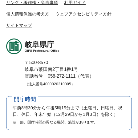
リンク・著作権・免責事項
利用ガイド
個人情報保護の考え方
ウェブアクセシビリティ方針
サイトマップ
岐阜県庁
GIFU Prefectural Office
〒500-8570
岐阜市薮田南2丁目1番1号
電話番号 058-272-1111（代表）
（法人番号4000020210005）
開庁時間
午前8時30分から午後5時15分まで
（土曜日、日曜日、祝
日、休日、年末年始（12月29日から1月3日）を除く）
※一部、開庁時間の異なる機関、施設があります。