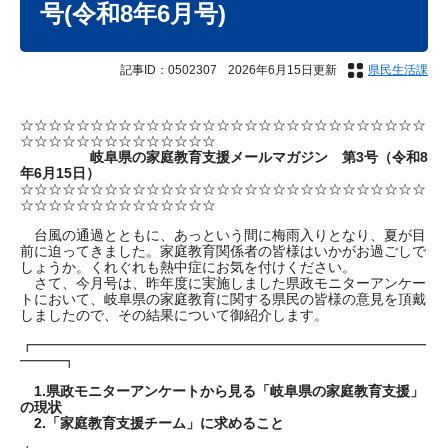
号(令和8年6月号)
記事ID：0502307
2026年6月15日更新
県民生活課
☆☆☆☆☆☆☆☆☆☆☆☆☆☆☆☆☆☆☆☆☆☆☆☆☆☆☆☆☆
☆☆☆☆☆☆☆☆☆☆☆☆☆☆
岐阜県の家庭教育支援メールマガジン 第3号（令和8
年6月15日）
☆☆☆☆☆☆☆☆☆☆☆☆☆☆☆☆☆☆☆☆☆☆☆☆☆☆☆☆☆
☆☆☆☆☆☆☆☆☆☆☆☆☆☆
台風の通過とともに、あっという間に梅雨入りとなり、夏が目
前に迫ってきました。家庭教育関係者の皆様はいかがお過ごしで
しょうか。くれぐれも熱中症にお気を付けください。
さて、今月号は、昨年度に実施しました県政モニターアンケー
トにおいて、岐阜県の家庭教育に関する県民の皆様の意見を頂戴
しましたので、その結果について御紹介します。
┏━━━━━━━━━━━━━━━━━━━━━━━━━━━━
━━━┓
1.県政モニターアンケートから見る「岐阜県の家庭教育支援」
の現状
2.「家庭教育支援チーム」に求めること