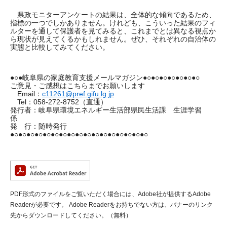
県政モニターアンケートの結果は、全体的な傾向であるため、
指標の一つでしかありません。けれども、こういった結果のフィ
ルターを通して保護者を見てみると、これまでとは異なる視点か
ら現状が見えてくるかもしれません。ぜひ、それぞれの自治体の
実態と比較してみてください。
●○●岐阜県の家庭教育支援メールマガジン●○●○●○●○●○●○●○
ご意見・ご感想はこちらまでお願いします
Email：
c11261@pref.gifu.lg.jp
Tel：058-272-8752（直通）
発行者：岐阜県環境エネルギー生活部県民生活課 生涯学習
係
発 行：随時発行
●○●○●○●○●○●○●○●○●○●○●○●○●○●○●○●○●○
PDF形式のファイルをご覧いただく場合には、Adobe社が提供するAdobe
Readerが必要です。
Adobe Readerをお持ちでない方は、バナーのリンク
先からダウンロードしてください。（無料）