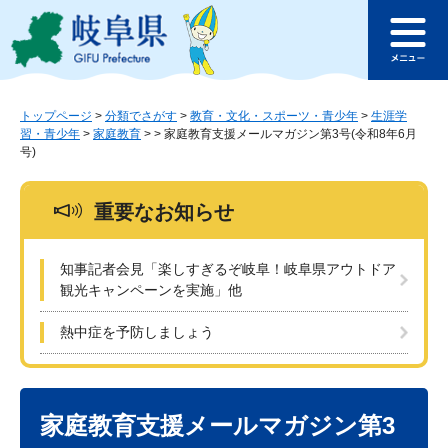
ペ
メ
このページの本文へ
ー
ニ
メ
ジ
ュ
ニ
の
ー
ュ
先
を
ー
頭
飛
トップページ
>
分類でさがす
>
教育・文化・スポーツ・青少年
>
生涯学
習・青少年
>
家庭教育
>
>
家庭教育支援メールマガジン第3号(令和8年6月
で
ば
号)
す
し
。
て
本
重要なお知らせ
文
へ
知事記者会見「楽しすぎるぞ岐阜！岐阜県アウトドア
観光キャンペーンを実施」他
熱中症を予防しましょう
本
文
家庭教育支援メールマガジン第3