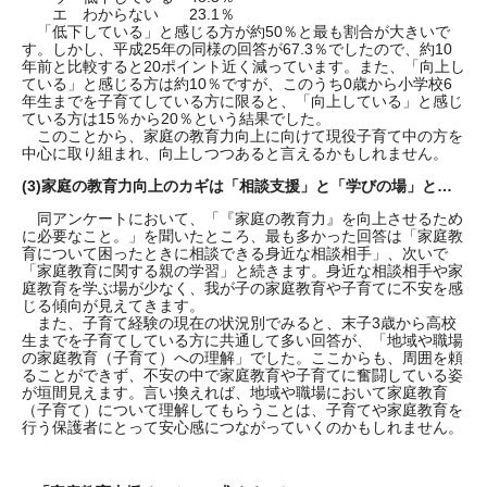
エ わからない 23.1％
「低下している」と感じる方が約50％と最も割合が大きいで
す。しかし、平成25年の同様の回答が67.3％でしたので、約10
年前と比較すると20ポイント近く減っています。また、「向上し
ている」と感じる方は約10％ですが、このうち0歳から小学校6
年生までを子育てしている方に限ると、「向上している」と感じ
ている方は15％から20％という結果でした。
このことから、家庭の教育力向上に向けて現役子育て中の方を
中心に取り組まれ、向上しつつあると言えるかもしれません。
(3)
家庭の教育力向上のカギは「相談支援」と「学びの場」と…
同アンケートにおいて、「『家庭の教育力』を向上させるため
に必要なこと。」を聞いたところ、最も多かった回答は「家庭教
育について困ったときに相談できる身近な相談相手」、次いで
「家庭教育に関する親の学習」と続きます。身近な相談相手や家
庭教育を学ぶ場が少なく、我が子の家庭教育や子育てに不安を感
じる傾向が見えてきます。
また、子育て経験の現在の状況別でみると、末子3歳から高校
生までを子育てしている方に共通して多い回答が、「地域や職場
の家庭教育（子育て）への理解」でした。ここからも、周囲を頼
ることができず、不安の中で家庭教育や子育てに奮闘している姿
が垣間見えます。言い換えれば、地域や職場において家庭教育
（子育て）について理解してもらうことは、子育てや家庭教育を
行う保護者にとって安心感につながっていくのかもしれません。