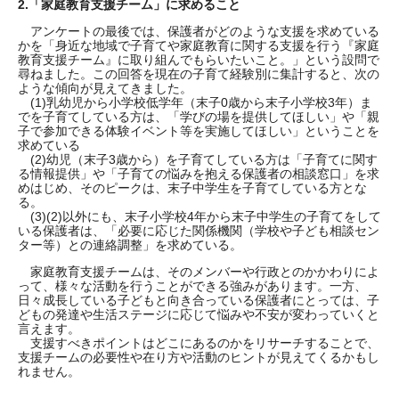
2.「家庭教育支援チーム」に求めること
アンケートの最後では、保護者がどのような支援を求めている
かを「身近な地域で子育てや家庭教育に関する支援を行う『家庭
教育支援チーム』に取り組んでもらいたいこと。」という設問で
尋ねました。この回答を現在の子育て経験別に集計すると、次の
ような傾向が見えてきました。
(1)乳幼児から小学校低学年（末子0歳から末子小学校3年）ま
でを子育てしている方は、「学びの場を提供してほしい」や「親
子で参加できる体験イベント等を実施してほしい」ということを
求めている
(2)幼児（末子3歳から）を子育てしている方は「子育てに関す
る情報提供」や「子育ての悩みを抱える保護者の相談窓口」を求
めはじめ、そのピークは、末子中学生を子育てしている方とな
る。
(3)(2)以外にも、末子小学校4年から末子中学生の子育てをして
いる保護者は、「必要に応じた関係機関（学校や子ども相談セン
ター等）との連絡調整」を求めている。
家庭教育支援チームは、そのメンバーや行政とのかかわりによ
って、様々な活動を行うことができる強みがあります。一方、
日々成長している子どもと向き合っている保護者にとっては、子
どもの発達や生活ステージに応じて悩みや不安が変わっていくと
言えます。
支援すべきポイントはどこにあるのかをリサーチすることで、
支援チームの必要性や在り方や活動のヒントが見えてくるかもし
れません。