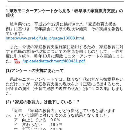
┗━━━━━━━━━━━━━━━━━━━━━━━━━━━━
━━━┛
1.県政モニターアンケートから見る「岐阜県の家庭教育支援」の
現状
岐阜県では、平成26年12月に施行された「家庭教育支援条
例」に基づき、毎年議会にて県の現状や施策、その実績を報告し
ています。
https://www.pref.gifu.lg.jp/page/13008.html
また、今後の家庭教育支援施策に活用するため、家庭教育に対
する県民の意識や現状についての意見を伺うものとして、一昨年
度に引き続き、昨年10月に県政モニターアンケートを実施しまし
た。
/uploaded/attachment/480431.pdf
(1)
アンケートの実施にあたって
県政モニターアンケートでは、様々な年代の方から御意見をい
ただけますが、家庭教育支援の現状をより正確に把握するため、
回答者の属性（子育て経験の現在の状況）別にクロス集計しまし
た。
(2)
「家庭の教育力」は低下している！？
「近年、『家庭の教育力』がどう変化していると思います
か。」という設問に対して次のような結果となりました。
ア 向上している 9.0％
イ 変わらない 19.7％
ウ 低下している 48.3％