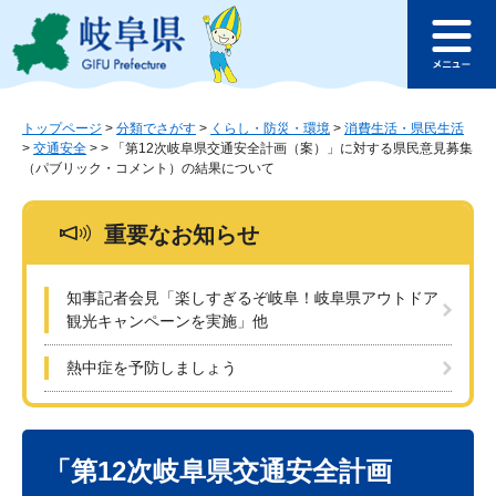
ペ
メ
このページの本文へ
ー
ニ
メ
ジ
ュ
ニ
の
ー
ュ
先
を
ー
頭
飛
トップページ
>
分類でさがす
>
くらし・防災・環境
>
消費生活・県民生活
>
交通安全
>
>
「第12次岐阜県交通安全計画（案）」に対する県民意見募集
で
ば
（パブリック・コメント）の結果について
す
し
。
て
本
重要なお知らせ
文
へ
知事記者会見「楽しすぎるぞ岐阜！岐阜県アウトドア
観光キャンペーンを実施」他
熱中症を予防しましょう
本
文
「第12次岐阜県交通安全計画