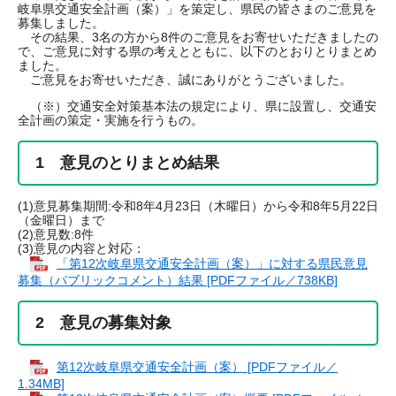
岐阜県交通安全計画（案）」を策定し、県民の皆さまのご意見を
募集しました。
その結果、3名の方から8件のご意見をお寄せいただきましたの
で、ご意見に対する県の考えとともに、以下のとおりとりまとめ
ました。
ご意見をお寄せいただき、誠にありがとうございました。​
（※）交通安全対策基本法の規定により、県に設置し、交通安
全計画の策定・実施を行うもの。
1 意見のとりまとめ結果
(1)意見募集期間:令和8年4月23日（木曜日）から令和8年5月22日
（金曜日）まで​
(2)意見数:8件
(3)意見の内容と対応：
「第12次岐阜県交通安全計画（案）」に対する県民意見
募集（パブリックコメント）結果 [PDFファイル／738KB]
2 意見の募集対象
第12次岐阜県交通安全計画（案） [PDFファイル／
1.34MB]