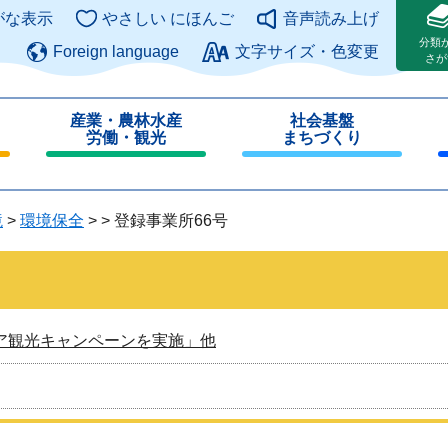
このページの本文へ
がな表示
やさしい にほんご
音声読み上げ
分類
Foreign language
文字サイズ・色変更
さが
産業・農林水産
社会基盤
労働・観光
まちづくり
閉
閉
じ
じ
る
る
境
>
環境保全
>
>
登録事業所66号
ア観光キャンペーンを実施」他