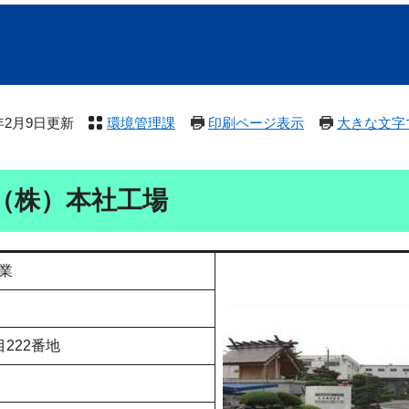
6年2月9日更新
環境管理課
印刷ページ表示
大きな文字
（株）本社工場
業
222番地