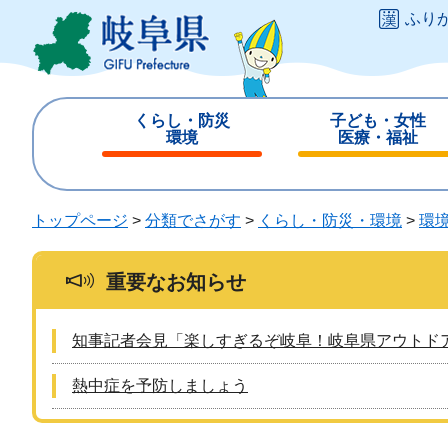
ペ
メ
ふり
ー
ニ
ジ
ュ
の
ー
先
を
くらし・防災
子ども・女性
頭
飛
環境
医療・福祉
で
ば
閉
閉
す
し
じ
じ
。
て
る
る
トップページ
>
分類でさがす
>
くらし・防災・環境
>
環
本
文
へ
重要なお知らせ
知事記者会見「楽しすぎるぞ岐阜！岐阜県アウトド
熱中症を予防しましょう