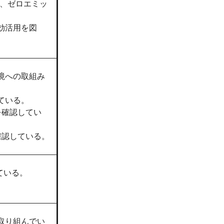
じ、ゼロエミッ
効活用を図
境への取組み
ている。
を確認してい
確認している。
ている。
。
取り組んでい