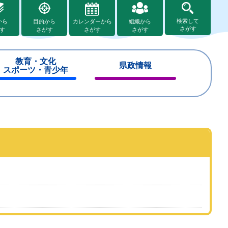
検索して
から
目的から
カレンダーから
組織から
さがす
す
さがす
さがす
さがす
教育・文化
県政情報
スポーツ・青少年
閉
閉
じ
じ
る
る